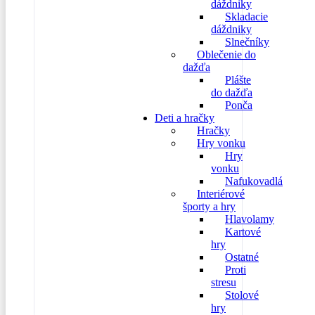
dáždniky
Skladacie
dáždniky
Slnečníky
Oblečenie do
dažďa
Plášte
do dažďa
Ponča
Deti a hračky
Hračky
Hry vonku
Hry
vonku
Nafukovadlá
Interiérové
športy a hry
Hlavolamy
Kartové
hry
Ostatné
Proti
stresu
Stolové
hry