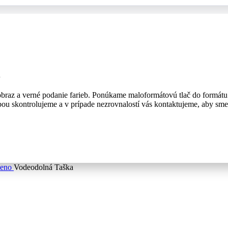
u
obraz a verné podanie farieb. Ponúkame maloformátovú tlač do formát
bou skontrolujeme a v prípade nezrovnalostí vás kontaktujeme, aby sme s
meno
Vodeodolná Taška