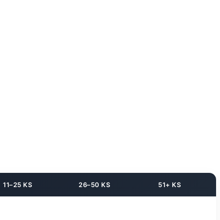
11–25 KS
26–50 KS
51+ KS