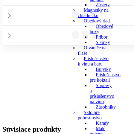
Zástery
Magnetky na
chladničku
PODROBNOSTI
Obedový riad
Obedové
boxy
Príbor
PODROBNOSTI
Slamky
Otvárače na
fľaše
PODROBNOSTI
Príslušenstvo
k vínu a baru
Butylky
Poznámka:
Príslušenstvo
pre koktail
Súpravy
a
Poznámka:
príslušenstvo
na víno
Zásobníky
Poznámka:
Sklo pre
pohostinstvo
Karafy
Súvisiace produkty
Malé
poháre