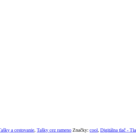
Tašky a cestovanie
,
Tašky cez rameno
Značky:
cool
,
Digitálna tlač - Tl