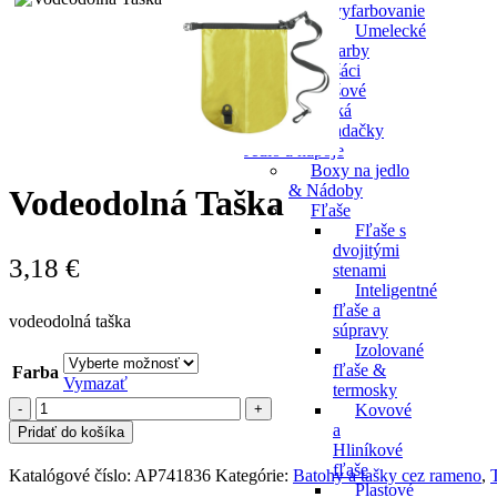
vyfarbovanie
Umelecké
farby
Plyšáci
Plyšové
zvieratká
Skladačky
Jedlo a nápoje
Boxy na jedlo
& Nádoby
Vodeodolná Taška
Fľaše
Fľaše s
dvojitými
3,18
€
stenami
Inteligentné
fľaše a
vodeodolná taška
súpravy
Izolované
fľaše &
Farba
Vymazať
termosky
množstvo
Kovové
Vodeodolná
a
Pridať do košíka
Taška
Hliníkové
fľaše
Katalógové číslo:
AP741836
Kategórie:
Batohy a tašky cez rameno
,
Plastové