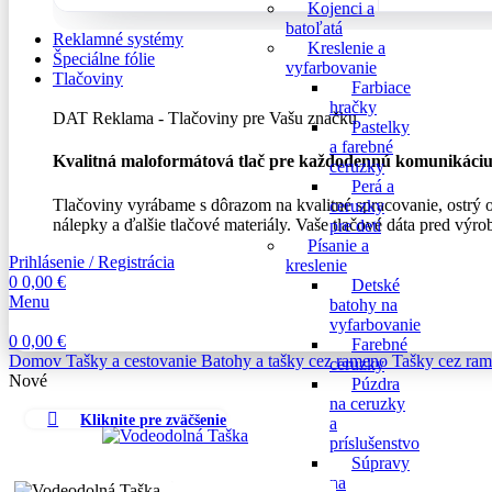
Kojenci a
batoľatá
Reklamné systémy
Kreslenie a
Špeciálne fólie
vyfarbovanie
Tlačoviny
Farbiace
hračky
DAT Reklama - Tlačoviny pre Vašu značku
Pastelky
a farebné
Kvalitná maloformátová tlač pre každodennú komunikáci
ceruzky
Perá a
Tlačoviny vyrábame s dôrazom na kvalitné spracovanie, ostrý 
ceruzky
nálepky a ďalšie tlačové materiály. Vaše tlačové dáta pred výro
pre deti
Písanie a
Prihlásenie / Registrácia
kreslenie
0
0,00
€
Detské
Menu
batohy na
vyfarbovanie
0
0,00
€
Farebné
Domov
Tašky a cestovanie
Batohy a tašky cez rameno
Tašky cez ra
ceruzky
Nové
Púzdra
na ceruzky
Kliknite pre zväčšenie
a
príslušenstvo
Súpravy
na