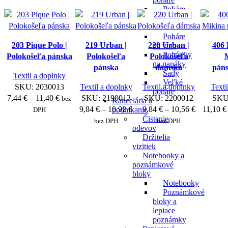
Poháre
na čaj a
kávu
Poháre
203 Pique Polo |
219 Urban |
220 Urban |
406 
na víno
Poháriky
Polokošeľa pánska
Polokošeľa
Polokošeľa
na panáky
pánska
dámska
páns
Sady
Textil a doplnky
Veľké
SKU:
2030013
Textil a doplnky
Textil a doplnky
Texti
poháre
Price
7,44
€
–
11,40
€
SKU:
2190013
SKU:
2200012
SKU
bez
Kancelária a
range:
Price
Price
9,84
€
–
10,92
€
9,84
€
–
10,56
€
11,10
€
podnikanie
DPH
Čistenie
7,44 €
range:
range:
bez DPH
bez DPH
odevov
through
9,84 €
9,84 €
Držitelia
11,40 €
through
through
vizitiek
10,92 €
10,56 €
Notebooky a
poznámkové
bloky
Notebooky
Poznámkové
bloky a
lepiace
poznámky