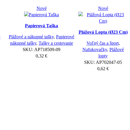
Nové
Nové
Papierová Taška
Plážová Lopta (Ø23 Cm)
é
Plážové a nákupné tašky
,
Papierové
nákupné tašky
,
Tašky a cestovanie
Voľný čas a šport
,
SKU:
AP718509-09
Nafukovačky
,
Plážové
0,32
€
lopty
SKU:
AP702047-05
0,62
€