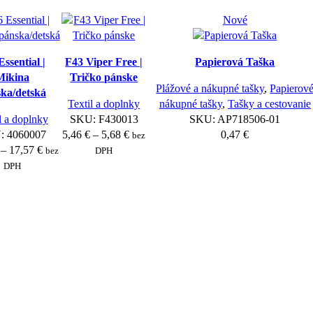
Nové
Essential |
F43 Viper Free |
Papierová Taška
Mikina
Tričko pánske
Plážové a nákupné tašky
,
Papierov
ka/detská
Textil a doplnky
nákupné tašky
,
Tašky a cestovanie
l a doplnky
SKU:
F430013
SKU:
AP718506-01
Price
:
4060007
5,46
€
–
5,68
€
0,47
€
bez
Price
range:
–
17,57
€
bez
DPH
range:
5,46 €
DPH
11,10 €
through
through
5,68 €
17,57 €