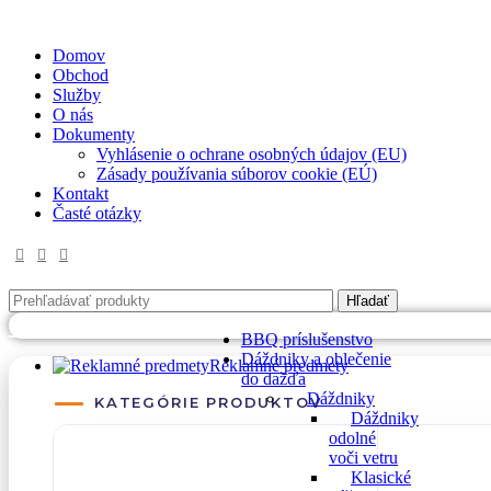
✉
office@datshop.sk
|
☎
+421 911 742 071
Domov
Obchod
Služby
O nás
Dokumenty
Vyhlásenie o ochrane osobných údajov (EU)
Zásady používania súborov cookie (EÚ)
Kontakt
Časté otázky
Hľadať
PREJSŤ NA DATREKLAMA.SK
BBQ príslušenstvo
Dáždniky a oblečenie
Reklamné predmety
do dažďa
Dáždniky
KATEGÓRIE PRODUKTOV
Dáždniky
odolné
voči vetru
Klasické