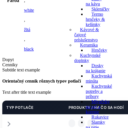
Farba
,
na kávu
Skleničky
white
Termo
hrnčeky &
,
kelímky
žltá
Kávové &
čajové
,
príslušenstvo
Keramika
black
Hrnčeky
Kuchynské
Dopyt
doplnky
Cenniky
Dosky
Subtitle text example
na krájanie
Kuchynská
Orientačný cenník rôznych typov potlačí
minúta
Kuchynské
potreby a
Text after title text example
príbory
Mlynčeky
na soľ a
TYP POTLAČE
PRODUKTY / NA ČO SA HODÍ
korenie
Rukavice
Slamky
na pitie