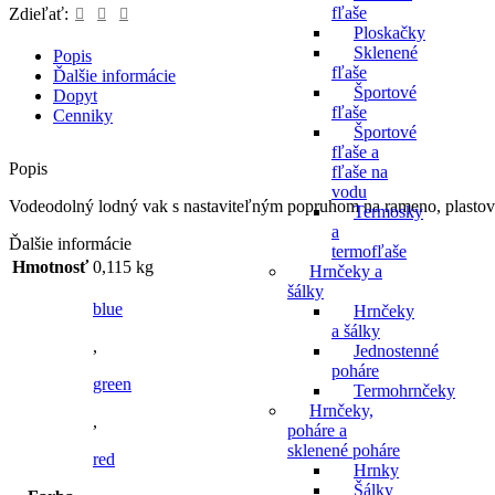
fľaše
Zdieľať:
Ploskačky
Sklenené
Popis
fľaše
Ďalšie informácie
Športové
Dopyt
fľaše
Cenniky
Športové
fľaše a
Popis
fľaše na
vodu
Vodeodolný lodný vak s nastaviteľným popruhom na rameno, plastov
Termosky
a
Ďalšie informácie
termofľaše
Hmotnosť
0,115 kg
Hrnčeky a
šálky
blue
Hrnčeky
a šálky
,
Jednostenné
poháre
green
Termohrnčeky
Hrnčeky,
,
poháre a
sklenené poháre
red
Hrnky
Šálky