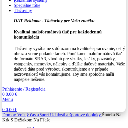
Reklamné systémy
Špeciálne fólie
Tlačoviny
DAT Reklama - Tlačoviny pre Vašu značku
Kvalitná maloformátová tlač pre každodennú
komunikáciu
Tlačoviny vyrábame s dôrazom na kvalitné spracovanie, ostrý
obraz a verné podanie farieb. Ponúkame maloformátovú tlač
do formátu SRA3, vhodnú pre vizitky, letáky, pozvánky,
vstupenky, menovky, nálepky a ďalšie tlačové materiály. Vaše
tlačové dáta pred výrobou skontrolujeme a v prípade
nezrovnalostí vás kontaktujeme, aby sme spoločne našli
najlepšie riešenie.
Prihlásenie / Registrácia
0
0,00
€
Menu
0
0,00
€
Domov
Voľný čas a šport
Udalosti a športové doplnky
Šnúrka Na
Krk S Držiakom Na Fľaše