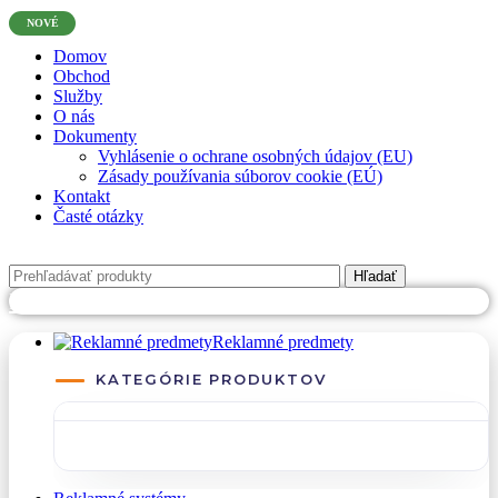
✉
office@datshop.sk
|
☎
+421 911 742 071
NOVÉ
Domov
Obchod
Služby
O nás
Dokumenty
Vyhlásenie o ochrane osobných údajov (EU)
Zásady používania súborov cookie (EÚ)
Kontakt
Časté otázky
Hľadať
PREJSŤ NA DATREKLAMA.SK
Reklamné predmety
KATEGÓRIE PRODUKTOV