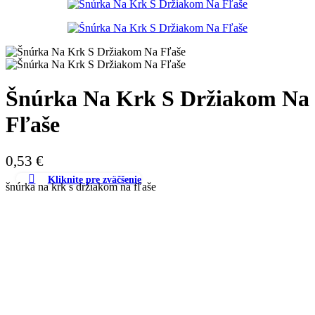
Šnúrka Na Krk S Držiakom Na
Fľaše
0,53
€
Kliknite pre zväčšenie
šnúrka na krk s držiakom na fľaše
Farba
množstvo
Šnúrka
Pridať do košíka
Na
Krk
Katalógové číslo:
AP721482
Kategórie:
Udalosti a športové
S
doplnky
,
Voľný čas a šport
Značky:
cool
,
Digitálna tlač - Tlač mien
,