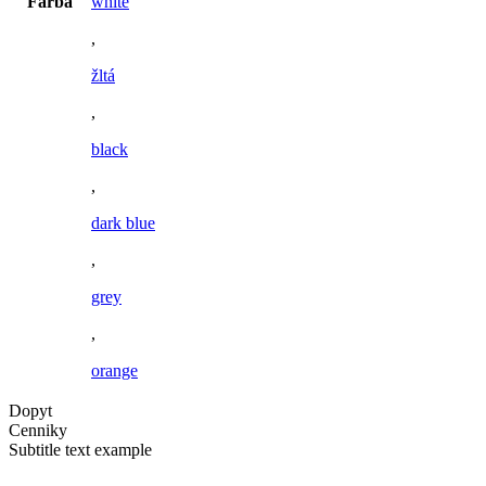
Farba
white
,
žltá
,
black
,
dark blue
,
grey
,
orange
Dopyt
Cenniky
Subtitle text example