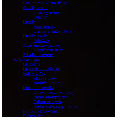
Sady na manikúru a líčenie
Sviečky a vône
Difuzéry a vône
Sviečky
Uteráky
Froté uteráky
Uteráky z mikrovlákna
Uteráky a deky
Prikrývky
Zdravotnícke výrobky
Krabičky na lieky
Zrkadlá a hrebene
Voľný čas a šport
Grilovanie
Hojdacie siete a kreslá
Nafukovačky
Plážové lopty
Vankúše a matrace
Outdoor a turistika
Ďalekohľady a kompasy
Piknik a kempovanie
Polárne prikrývky
Príslušenstvo na grilovanie
Piknik a kempovanie
Plážové doplnky