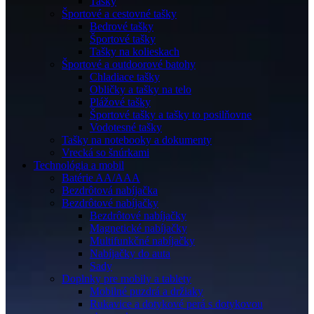
Tašky
Športové a cestovné tašky
Bedrové tašky
Športové tašky
Tašky na kolieskach
Športové a outdoorové batohy
Chladiace tašky
Obličky a tašky na telo
Plážové tašky
Športové tašky a tašky to posilňovne
Vodotesné tašky
Tašky na notebooky a dokumenty
Vrecká so šnúrkami
Technológia a mobil
Batérie AA/AAA
Bezdrôtová nabíjačka
Bezdrôtové nabíjačky
Bezdrôtové nabíjačky
Magnetické nabíjačky
Multifunkčné nabíjačky
Nabíjačky do auta
Sady
Doplnky pre mobily a tablety
Mobilné puzdrá a držiaky
Rukavice a dotykové perá s dotykovou