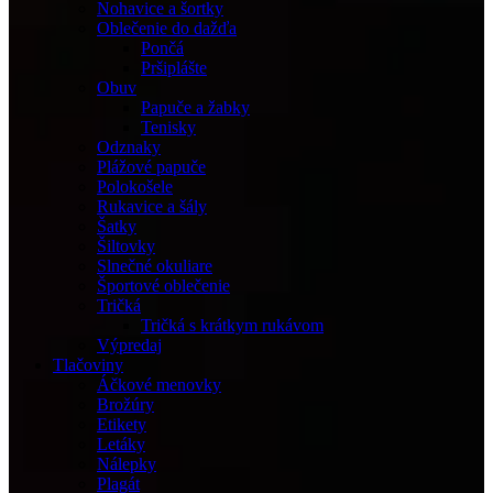
Nohavice a šortky
Oblečenie do dažďa
Pončá
Pršiplášte
Obuv
Papuče a žabky
Tenisky
Odznaky
Plážové papuče
Polokošele
Rukavice a šály
Šatky
Šiltovky
Slnečné okuliare
Športové oblečenie
Tričká
Tričká s krátkym rukávom
Výpredaj
Tlačoviny
Áčkové menovky
Brožúry
Etikety
Letáky
Nálepky
Plagát