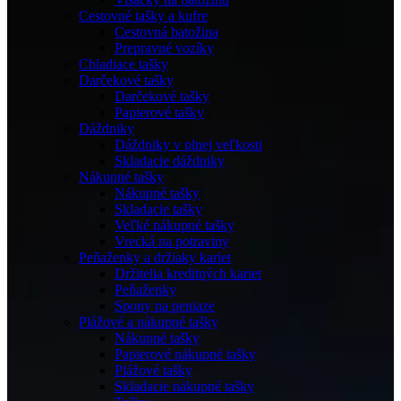
Cestovné tašky a kufre
Cestovná batožina
Prepravné vozíky
Chladiace tašky
Darčekové tašky
Darčekové tašky
Papierové tašky
Dáždniky
Dáždniky v plnej veľkosti
Skladacie dáždniky
Nákupné tašky
Nákupné tašky
Skladacie tašky
Veľké nákupné tašky
Vrecká na potraviny
Peňaženky a držiaky kariet
Držitelia kreditných kariet
Peňaženky
Spony na peniaze
Plážové a nákupné tašky
Nákupné tašky
Papierové nákupné tašky
Plážové tašky
Skladacie nákupné tašky