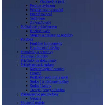
Viacfarebné perá
Perá so stylusom
Príslušenstvo a puzdrá
Puzdrá na perá
Sady pera
Zvýrazňovače
Počítačové príslušenstvo
Rozbočovače
Stojany a držiaky na telefóny
Portfóliá
Funkčné komponenty
Konferenčné zložky
Poznámky a schránky
Pravítka a záložky
Priečinky na dokumenty
Príslušenstvo k stolom
Meteorologické stanice
Ostatné
Podložky pod myš a myši
Stolové a nástenné hodiny
Stolové lampy
Trofeje (ceny) a ťažítka
Príslušenstvo pre telefóny
Ostatné
Sklenené trofeje