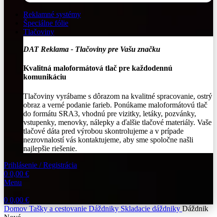
Reklamné systémy
Špeciálne fólie
Tlačoviny
DAT Reklama - Tlačoviny pre Vašu značku
Kvalitná maloformátová tlač pre každodennú
komunikáciu
Tlačoviny vyrábame s dôrazom na kvalitné spracovanie, ostrý
obraz a verné podanie farieb. Ponúkame maloformátovú tlač
do formátu SRA3, vhodnú pre vizitky, letáky, pozvánky,
vstupenky, menovky, nálepky a ďalšie tlačové materiály. Vaše
tlačové dáta pred výrobou skontrolujeme a v prípade
nezrovnalostí vás kontaktujeme, aby sme spoločne našli
najlepšie riešenie.
Prihlásenie / Registrácia
0
0,00
€
Menu
0
0,00
€
Domov
Tašky a cestovanie
Dáždniky
Skladacie dáždniky
Dáždnik