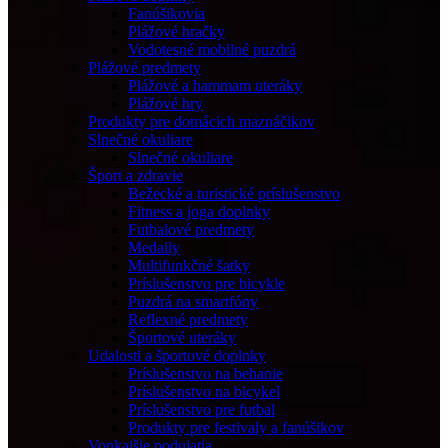
Fanúšikovia
Plážové hračky
Vodotesné mobilné puzdrá
Plážové predmety
Plážové a hammam uteráky
Plážové hry
Produkty pre domácich maznáčikov
Slnečné okuliare
Slnečné okuliare
Šport a zdravie
Bežecké a turistické príslušenstvo
Fitness a joga doplnky
Futbalové predmety
Medaily
Multifunkčné šatky
Príslušenstvo pre bicykle
Puzdrá na smartfóny
Reflexné predmety
Športové uteráky
Udalosti a športové doplnky
Príslušenstvo na behanie
Príslušenstvo na bicykel
Príslušenstvo pre futbal
Produkty pre festivaly a fanúšikov
Vonkajšie podujatia