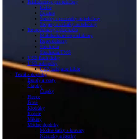
Príslušenstvo pre telefóny
Káble
Ostatné
Šnúrky a remienky na telefóny
Stojany a držiaky na telefóny
Reproduktory a slúchadlá
Multifunkčné reproduktory
Reproduktory
Slúchadlá
Slúchadlá/TWS
USB flash disky
USB nabíjačky
USB nabíjacie káble
Textil a doplnky
Bundy a vesty
Čiapky
Čiapky
Fleece
Froté
Klobúky
Košele
Mikiny
Módne doplnky
Módne šatky a kravaty
Náramky a šperky