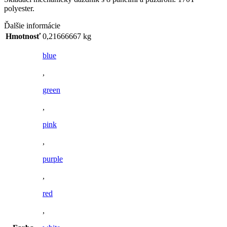
polyester.
Ďalšie informácie
Hmotnosť
0,21666667 kg
blue
,
green
,
pink
,
purple
,
red
,