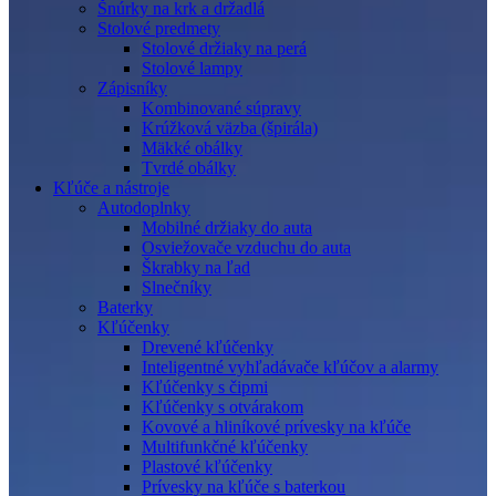
Šnúrky na krk a držadlá
Stolové predmety
Stolové držiaky na perá
Stolové lampy
Zápisníky
Kombinované súpravy
Krúžková väzba (špirála)
Mäkké obálky
Tvrdé obálky
Kľúče a nástroje
Autodoplnky
Mobilné držiaky do auta
Osviežovače vzduchu do auta
Škrabky na ľad
Slnečníky
Baterky
Kľúčenky
Drevené kľúčenky
Inteligentné vyhľadávače kľúčov a alarmy
Kľúčenky s čipmi
Kľúčenky s otvárakom
Kovové a hliníkové prívesky na kľúče
Multifunkčné kľúčenky
Plastové kľúčenky
Prívesky na kľúče s baterkou