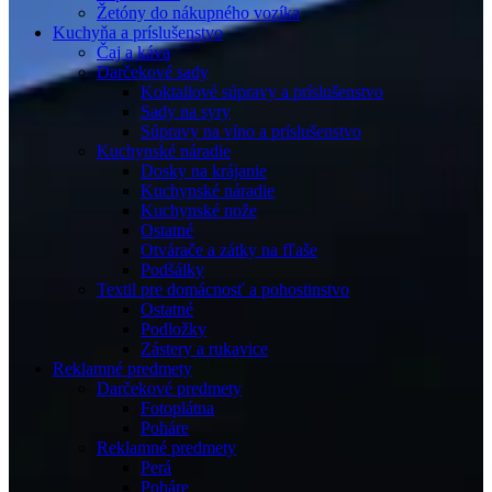
Žetóny do nákupného vozíka
Kuchyňa a príslušenstvo
Čaj a káva
Darčekové sady
Koktailové súpravy a príslušenstvo
Sady na syry
Súpravy na víno a príslušenstvo
Kuchynské náradie
Dosky na krájanie
Kuchynské náradie
Kuchynské nože
Ostatné
Otvárače a zátky na fľaše
Podšálky
Textil pre domácnosť a pohostinstvo
Ostatné
Podložky
Zástery a rukavice
Reklamné predmety
Darčekové predmety
Fotoplátna
Poháre
Reklamné predmety
Perá
Poháre