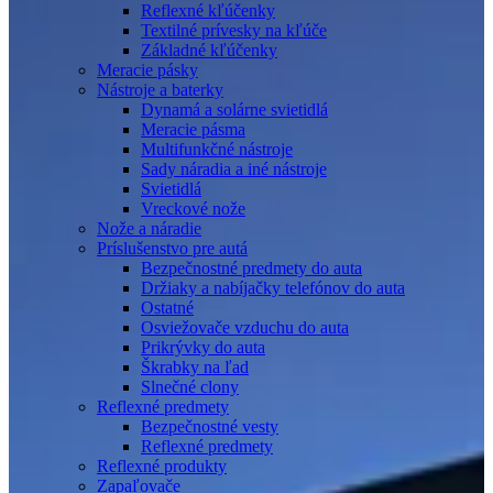
Reflexné kľúčenky
Textilné prívesky na kľúče
Základné kľúčenky
Meracie pásky
Nástroje a baterky
Dynamá a solárne svietidlá
Meracie pásma
Multifunkčné nástroje
Sady náradia a iné nástroje
Svietidlá
Vreckové nože
Nože a náradie
Príslušenstvo pre autá
Bezpečnostné predmety do auta
Držiaky a nabíjačky telefónov do auta
Ostatné
Osviežovače vzduchu do auta
Prikrývky do auta
Škrabky na ľad
Slnečné clony
Reflexné predmety
Bezpečnostné vesty
Reflexné predmety
Reflexné produkty
Zapaľovače