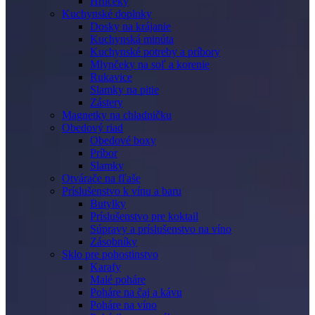
Hrnčeky
Kuchynské doplnky
Dosky na krájanie
Kuchynská minúta
Kuchynské potreby a príbory
Mlynčeky na soľ a korenie
Rukavice
Slamky na pitie
Zástery
Magnetky na chladničku
Obedový riad
Obedové boxy
Príbor
Slamky
Otvárače na fľaše
Príslušenstvo k vínu a baru
Butylky
Príslušenstvo pre koktail
Súpravy a príslušenstvo na víno
Zásobníky
Sklo pre pohostinstvo
Karafy
Malé poháre
Poháre na čaj a kávu
Poháre na víno