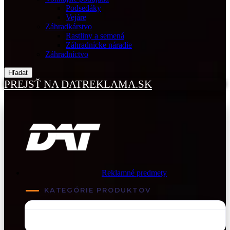
Podsedáky
Vejáre
Záhradkárstvo
Rastliny a semená
Záhradnícke náradie
Záhradníctvo
Hľadať
PREJSŤ NA DATREKLAMA.SK
Reklamné predmety
KATEGÓRIE PRODUKTOV