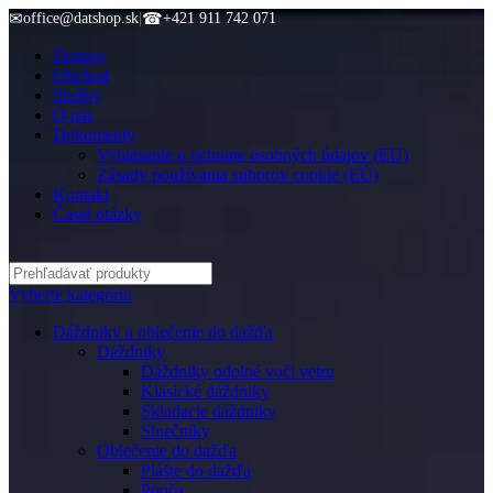
✉
office@datshop.sk
|
☎
+421 911 742 071
Domov
Obchod
Služby
O nás
Dokumenty
Vyhlásenie o ochrane osobných údajov (EU)
Zásady používania súborov cookie (EÚ)
Kontakt
Časté otázky
Vyberte kategóriu
Dáždniky a oblečenie do dažďa
Dáždniky
Dáždniky odolné voči vetru
Klasické dáždniky
Skladacie dáždniky
Slnečníky
Oblečenie do dažďa
Plášte do dažďa
Ponča