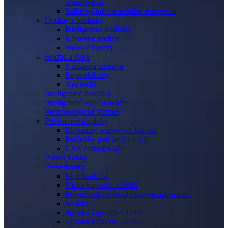
obrazovkou
Selfie tyčinky a mobilné fotografie
Hodiny a hodinky
Inteligentné hodinky
Nástenné hodiny
Stolové hodiny
Hudba a zvuk
Náhlavná súprava
Reproduktory
Slúchadlá
Inteligentné hodinky
Inteligentné vyhľadávače
Meteorologické stanice
Počítačové doplnky
Blokátory webových kamier
Podložky pod myš a myši
USB rozbočovače
Power banky
Powerbanky
Multifunkčné
Nízka kapacita ≥2.000
Powerbanky s bezdrôtovým nabíjaním
Solárne
Stredná kapacita ≥4.000
Vysoká kapacita ≥8 000