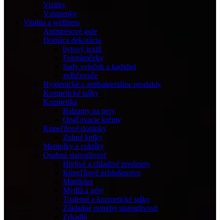
Vizitky
Vstupenky
Vitalita a wellness
Antistresové gule
Domáca dekorácia
bytový textil
Fotorámčeky
Sady sviečok a kadidiel
zvlhčovače
Hygienické a antibakteriálne produkty
Kozmetické tašky
Kozmetika
Balzamy na pery
Opaľovacie krémy
Kúpeľňové doplnky
Zubné kefky
Mentolky a cukríky
Osobná starostlivosť
Hrejivé a chladivé predmety
Kúpeľňové príslušenstvo
Manikúra
Mydlá a gély
Toaletné a kozmetické tašky
Základné potreby starostlivosti
Zrkadlá