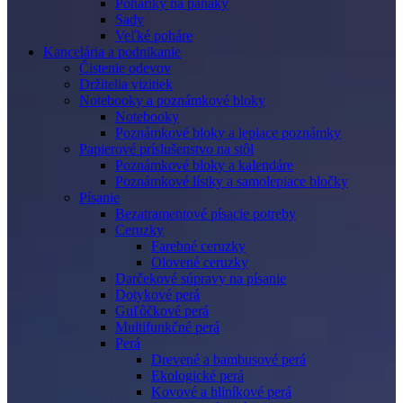
Poháriky na panáky
Sady
Veľké poháre
Kancelária a podnikanie
Čistenie odevov
Držitelia vizitiek
Notebooky a poznámkové bloky
Notebooky
Poznámkové bloky a lepiace poznámky
Papierové príslušenstvo na stôl
Poznámkové bloky a kalendáre
Poznámkové lístky a samolepiace bločky
Písanie
Bezatramentové písacie potreby
Ceruzky
Farebné ceruzky
Olovené ceruzky
Darčekové súpravy na písanie
Dotykové perá
Guľôčkové perá
Multifunkčné perá
Perá
Drevené a bambusové perá
Ekologické perá
Kovové a hliníkové perá