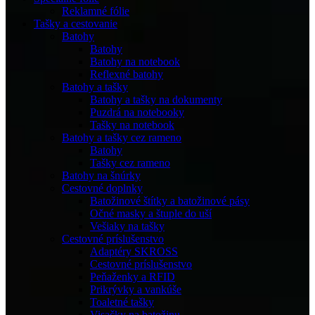
Reklamné fólie
Tašky a cestovanie
Batohy
Batohy
Batohy na notebook
Reflexné batohy
Batohy a tašky
Batohy a tašky na dokumenty
Puzdrá na notebooky
Tašky na notebook
Batohy a tašky cez rameno
Batohy
Tašky cez rameno
Batohy na šnúrky
Cestovné doplnky
Batožinové štítky a batožinové pásy
Očné masky a štuple do uší
Vešiaky na tašky
Cestovné príslušenstvo
Adaptéry SKROSS
Cestovné príslušenstvo
Peňaženky a RFID
Prikrývky a vankúše
Toaletné tašky
Visačky na batožinu