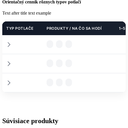
Orientačný cenník rôznych typov potlačí
Text after title text example
TYP POTLAČE
PRODUKTY / NA ČO SA HODÍ
1–5 
PODROBNOSTI
PODROBNOSTI
PARAMETRE
PODROBNOSTI
PARAMETRE
Súvisiace produkty