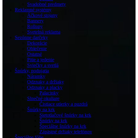
Svadobné predmety
Reklamné systémy
Áčkové stojany
Bannery
Rollupy
Svetelná reklama
Sezónne darčeky
Dekorácie
Oblečenie
Ostatné
Pitie a jedenie
Sviečky a svetlá
Šnúrky, podujatia
Náramky
Odznaky a držiaky
Odznaky a placky
Palacinky
Slnečné okuliare
Čistiace utierky a puzdrá
Šnúrky na krk
Sietotlačové šnúrky na krk
Šnúrky na krk
Špeciálne šnúrky na krk
Zápästné držiaky telefónov
Špeciálne fólie