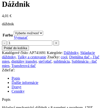
Dáždnik
4,01
€
dáždnik
Farba
Vymazať
množstvo
Dáždnik
Pridať do košíka
Katalógové číslo:
AP741691
Kategórie:
Dáždniky
,
Skladacie
dáždniky
,
Tašky a cestovanie
Značky:
cool
,
Digitálna tlač - Tlač
mien
,
digitálny transfer
,
sieťotlač
,
sublimácia
,
Sublimácia - tlač
mien
,
Transferová tlač
Zdieľať:
Popis
Ďalšie informácie
Dopyt
Cenniky
Popis
Skladací mechanický dáždnik s 8 panelmi a puzdrom. 170T