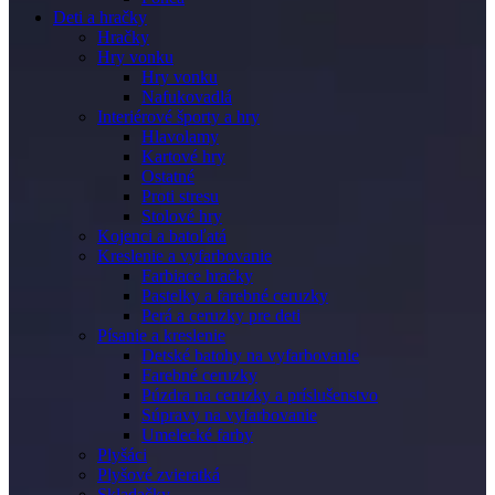
Deti a hračky
Hračky
Hry vonku
Hry vonku
Nafukovadlá
Interiérové športy a hry
Hlavolamy
Kartové hry
Ostatné
Proti stresu
Stolové hry
Kojenci a batoľatá
Kreslenie a vyfarbovanie
Farbiace hračky
Pastelky a farebné ceruzky
Perá a ceruzky pre deti
Písanie a kreslenie
Detské batohy na vyfarbovanie
Farebné ceruzky
Púzdra na ceruzky a príslušenstvo
Súpravy na vyfarbovanie
Umelecké farby
Plyšáci
Plyšové zvieratká
Skladačky