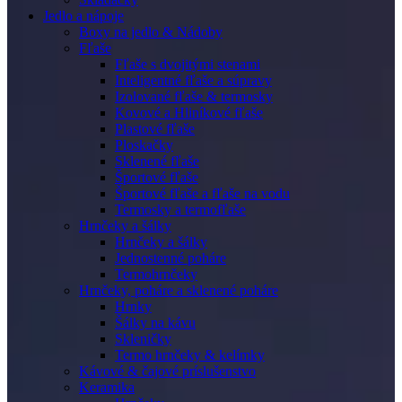
Jedlo a nápoje
Boxy na jedlo & Nádoby
Fľaše
Fľaše s dvojitými stenami
Inteligentné fľaše a súpravy
Izolované fľaše & termosky
Kovové a Hliníkové fľaše
Plastové fľaše
Ploskačky
Sklenené fľaše
Športové fľaše
Športové fľaše a fľaše na vodu
Termosky a termofľaše
Hrnčeky a šálky
Hrnčeky a šálky
Jednostenné poháre
Termohrnčeky
Hrnčeky, poháre a sklenené poháre
Hrnky
Šálky na kávu
Skleničky
Termo hrnčeky & kelímky
Kávové & čajové príslušenstvo
Keramika