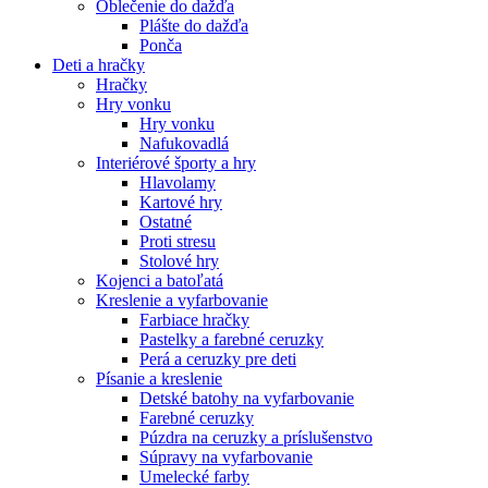
Oblečenie do dažďa
Plášte do dažďa
Ponča
Deti a hračky
Hračky
Hry vonku
Hry vonku
Nafukovadlá
Interiérové športy a hry
Hlavolamy
Kartové hry
Ostatné
Proti stresu
Stolové hry
Kojenci a batoľatá
Kreslenie a vyfarbovanie
Farbiace hračky
Pastelky a farebné ceruzky
Perá a ceruzky pre deti
Písanie a kreslenie
Detské batohy na vyfarbovanie
Farebné ceruzky
Púzdra na ceruzky a príslušenstvo
Súpravy na vyfarbovanie
Umelecké farby