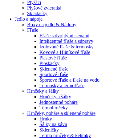
Plyšáci
Plyšové zvieratká
Skladačky
Jedlo a nápoje
Boxy na jedlo & Nádoby
Fľaše
Fľaše s dvojitými stenami
Inteligentné fľaše a súpravy
Izolované fľaše & termosky
Kovové a Hliníkové fľaše
Plastové fľaše
Ploskačky
Sklenené fľaše
Športové fľaše
Športové fľaše a fľaše na vodu
Termosky a termofľaše
Hrnčeky a šálky
Hrnčeky a šálky
Jednostenné poháre
Termohrnčeky
Hrnčeky, poháre a sklenené poháre
Hrnky
Šálky na kávu
Skleničky
Termo hrnčeky & kelímky