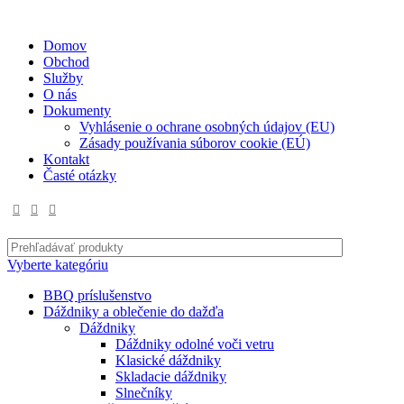
✉
office@datshop.sk
|
☎
+421 911 742 071
Domov
Obchod
Služby
O nás
Dokumenty
Vyhlásenie o ochrane osobných údajov (EU)
Zásady používania súborov cookie (EÚ)
Kontakt
Časté otázky
Vyberte kategóriu
BBQ príslušenstvo
Dáždniky a oblečenie do dažďa
Dáždniky
Dáždniky odolné voči vetru
Klasické dáždniky
Skladacie dáždniky
Slnečníky