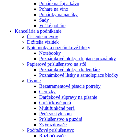
Poháre na čaj a kávu
Poháre na víno
Poháriky na panáky
Sady
Veľké poháre
Kancelária a podnikanie
Čistenie odevov
Držitelia vizitiek
Notebooky a poznámkové bloky
Notebooky
Poznámkové bloky a lepiace poznámky
Papierové príslušenstvo na stôl
Poznámkové bloky a kalendáre
Poznámkové lístky a samolepiace bločky
Písanie
Bezatramentové písacie potreby
Ceruzky
Darčekové súpravy na písanie
Guľôčkové perá
Multifunkčné perá
Perá so stylusom
Príslušenstvo a puzdrá
Zvýrazňovače
Počítačové príslušenstvo
Rozbočovače