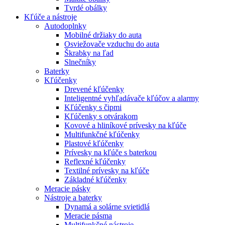
Tvrdé obálky
Kľúče a nástroje
Autodoplnky
Mobilné držiaky do auta
Osviežovače vzduchu do auta
Škrabky na ľad
Slnečníky
Baterky
Kľúčenky
Drevené kľúčenky
Inteligentné vyhľadávače kľúčov a alarmy
Kľúčenky s čipmi
Kľúčenky s otvárakom
Kovové a hliníkové prívesky na kľúče
Multifunkčné kľúčenky
Plastové kľúčenky
Prívesky na kľúče s baterkou
Reflexné kľúčenky
Textilné prívesky na kľúče
Základné kľúčenky
Meracie pásky
Nástroje a baterky
Dynamá a solárne svietidlá
Meracie pásma
Multifunkčné nástroje