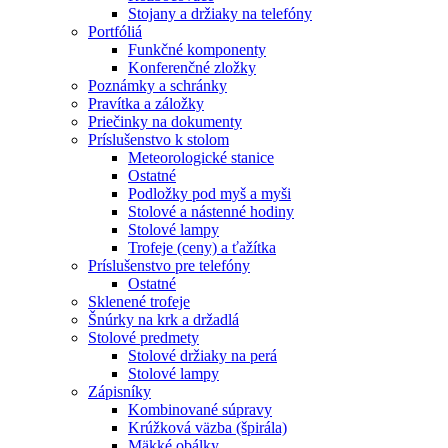
Stojany a držiaky na telefóny
Portfóliá
Funkčné komponenty
Konferenčné zložky
Poznámky a schránky
Pravítka a záložky
Priečinky na dokumenty
Príslušenstvo k stolom
Meteorologické stanice
Ostatné
Podložky pod myš a myši
Stolové a nástenné hodiny
Stolové lampy
Trofeje (ceny) a ťažítka
Príslušenstvo pre telefóny
Ostatné
Sklenené trofeje
Šnúrky na krk a držadlá
Stolové predmety
Stolové držiaky na perá
Stolové lampy
Zápisníky
Kombinované súpravy
Krúžková väzba (špirála)
Mäkké obálky