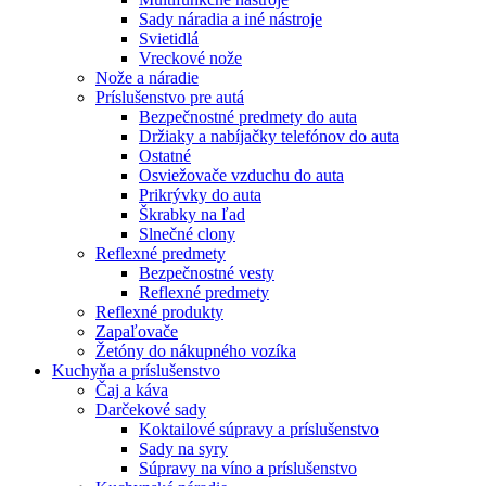
Sady náradia a iné nástroje
Svietidlá
Vreckové nože
Nože a náradie
Príslušenstvo pre autá
Bezpečnostné predmety do auta
Držiaky a nabíjačky telefónov do auta
Ostatné
Osviežovače vzduchu do auta
Prikrývky do auta
Škrabky na ľad
Slnečné clony
Reflexné predmety
Bezpečnostné vesty
Reflexné predmety
Reflexné produkty
Zapaľovače
Žetóny do nákupného vozíka
Kuchyňa a príslušenstvo
Čaj a káva
Darčekové sady
Koktailové súpravy a príslušenstvo
Sady na syry
Súpravy na víno a príslušenstvo