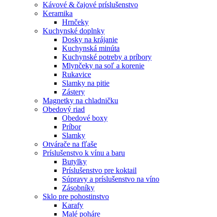
Kávové & čajové príslušenstvo
Keramika
Hrnčeky
Kuchynské doplnky
Dosky na krájanie
Kuchynská minúta
Kuchynské potreby a príbory
Mlynčeky na soľ a korenie
Rukavice
Slamky na pitie
Zástery
Magnetky na chladničku
Obedový riad
Obedové boxy
Príbor
Slamky
Otvárače na fľaše
Príslušenstvo k vínu a baru
Butylky
Príslušenstvo pre koktail
Súpravy a príslušenstvo na víno
Zásobníky
Sklo pre pohostinstvo
Karafy
Malé poháre