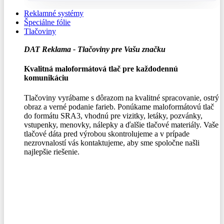
Reklamné systémy
Špeciálne fólie
Tlačoviny
DAT Reklama - Tlačoviny pre Vašu značku
Kvalitná maloformátová tlač pre každodennú
komunikáciu
Tlačoviny vyrábame s dôrazom na kvalitné spracovanie, ostrý
obraz a verné podanie farieb. Ponúkame maloformátovú tlač
do formátu SRA3, vhodnú pre vizitky, letáky, pozvánky,
vstupenky, menovky, nálepky a ďalšie tlačové materiály. Vaše
tlačové dáta pred výrobou skontrolujeme a v prípade
nezrovnalostí vás kontaktujeme, aby sme spoločne našli
najlepšie riešenie.
0
0,00
€
Menu