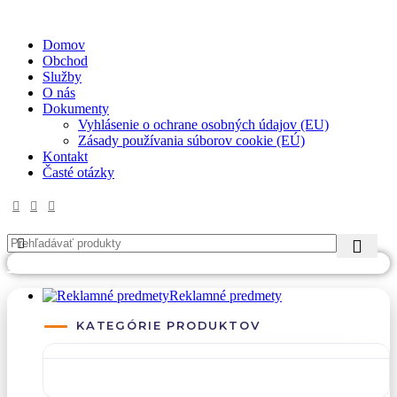
✉
office@datshop.sk
|
☎
+421 911 742 071
Domov
Obchod
Služby
O nás
Dokumenty
Vyhlásenie o ochrane osobných údajov (EU)
Zásady používania súborov cookie (EÚ)
Kontakt
Časté otázky
PREJSŤ NA DATREKLAMA.SK
Reklamné predmety
KATEGÓRIE PRODUKTOV