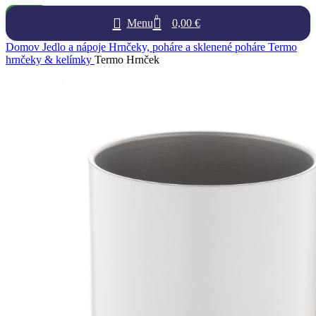
NOVÉ
0
Menu
0,00
€
Domov
Jedlo a nápoje
Hrnčeky, poháre a sklenené poháre
Termo
hrnčeky & kelímky
Termo Hrnček