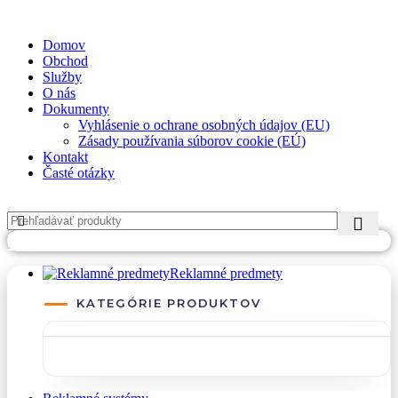
✉
office@datshop.sk
|
☎
+421 911 742 071
Domov
Obchod
Služby
O nás
Dokumenty
Vyhlásenie o ochrane osobných údajov (EU)
Zásady používania súborov cookie (EÚ)
Kontakt
Časté otázky
PREJSŤ NA DATREKLAMA.SK
Reklamné predmety
KATEGÓRIE PRODUKTOV