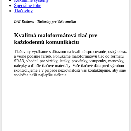
Reklamné systémy
Špeciálne fólie
Tlačoviny
DAT Reklama - Tlačoviny pre Vašu značku
Kvalitná maloformátová tlač pre
každodennú komunikáciu
Tlačoviny vyrábame s dôrazom na kvalitné spracovanie, ostrý obraz
a verné podanie farieb. Ponúkame maloformátovú tlač do formátu
SRA3, vhodnú pre vizitky, letáky, pozvánky, vstupenky, menovky,
nálepky a ďalšie tlačové materiály. Vaše tlačové dáta pred výrobou
skontrolujeme a v prípade nezrovnalostí vás kontaktujeme, aby sme
spoločne našli najlepšie riešenie.
0
0,00
€
Menu
0