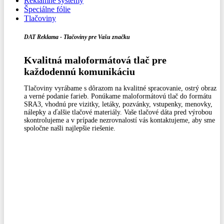
Reklamné systémy
Špeciálne fólie
Tlačoviny
DAT Reklama - Tlačoviny pre Vašu značku
Kvalitná maloformátová tlač pre
každodennú komunikáciu
Tlačoviny vyrábame s dôrazom na kvalitné spracovanie, ostrý obraz
a verné podanie farieb. Ponúkame maloformátovú tlač do formátu
SRA3, vhodnú pre vizitky, letáky, pozvánky, vstupenky, menovky,
nálepky a ďalšie tlačové materiály. Vaše tlačové dáta pred výrobou
skontrolujeme a v prípade nezrovnalostí vás kontaktujeme, aby sme
spoločne našli najlepšie riešenie.
Prihlásenie / Registrácia
0
0,00
€
Menu
0