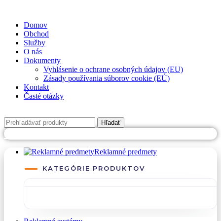
✉
office@datshop.sk
|
☎
+421 911 742 071
Domov
Obchod
Služby
O nás
Dokumenty
Vyhlásenie o ochrane osobných údajov (EU)
Zásady používania súborov cookie (EÚ)
Kontakt
Časté otázky
Hľadať
PREJSŤ NA DATREKLAMA.SK
Reklamné predmety
KATEGÓRIE PRODUKTOV