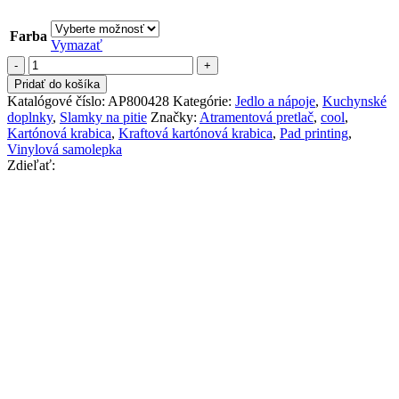
Farba
Vymazať
množstvo
Sada
Pridať do košíka
Slamiek
Katalógové číslo:
AP800428
Kategórie:
Jedlo a nápoje
,
Kuchynské
doplnky
,
Slamky na pitie
Značky:
Atramentová pretlač
,
cool
,
Kartónová krabica
,
Kraftová kartónová krabica
,
Pad printing
,
Vinylová samolepka
Zdieľať:
Popis
Ďalšie informácie
Dopyt
Cenniky
Popis
10 ks papierových slamiek na pitie s pruhovaným vzorom, v
krabičke z kraftového papiera.
Ďalšie informácie
Hmotnosť
0,016800000000000002 kg