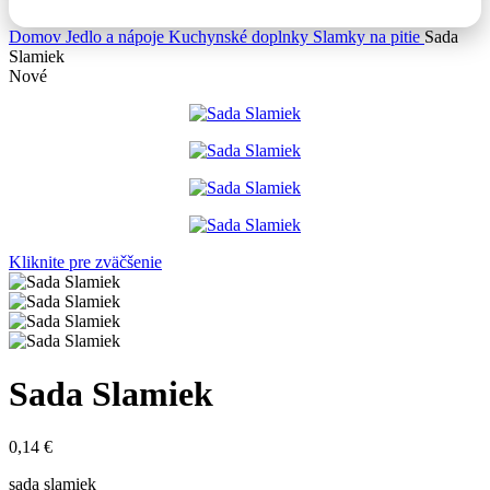
0,00
€
Domov
Jedlo a nápoje
Kuchynské doplnky
Slamky na pitie
Sada
Slamiek
Nové
Kliknite pre zväčšenie
Sada Slamiek
0,14
€
sada slamiek