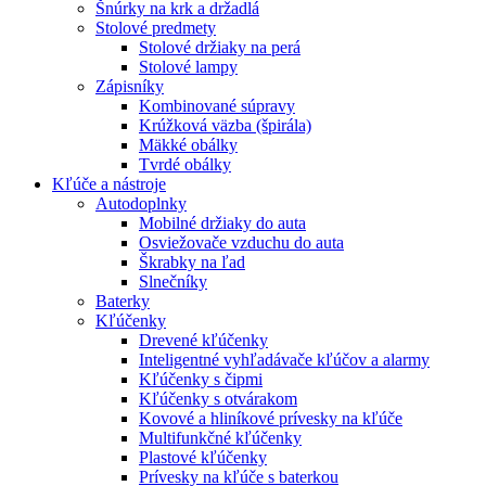
Šnúrky na krk a držadlá
Stolové predmety
Stolové držiaky na perá
Stolové lampy
Zápisníky
Kombinované súpravy
Krúžková väzba (špirála)
Mäkké obálky
Tvrdé obálky
Kľúče a nástroje
Autodoplnky
Mobilné držiaky do auta
Osviežovače vzduchu do auta
Škrabky na ľad
Slnečníky
Baterky
Kľúčenky
Drevené kľúčenky
Inteligentné vyhľadávače kľúčov a alarmy
Kľúčenky s čipmi
Kľúčenky s otvárakom
Kovové a hliníkové prívesky na kľúče
Multifunkčné kľúčenky
Plastové kľúčenky
Prívesky na kľúče s baterkou