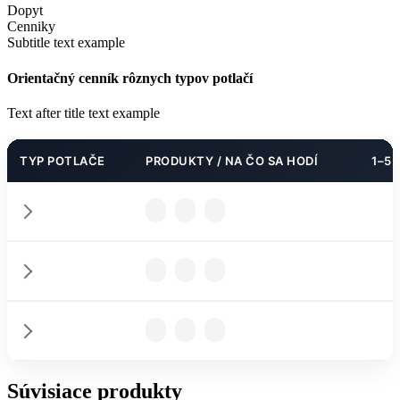
Dopyt
Cenniky
Subtitle text example
Orientačný cenník rôznych typov potlačí
Text after title text example
TYP POTLAČE
PRODUKTY / NA ČO SA HODÍ
1–5 
PODROBNOSTI
PODROBNOSTI
PARAMETRE
Súvisiace produkty
PODROBNOSTI