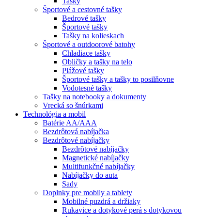
Tašky
Športové a cestovné tašky
Bedrové tašky
Športové tašky
Tašky na kolieskach
Športové a outdoorové batohy
Chladiace tašky
Obličky a tašky na telo
Plážové tašky
Športové tašky a tašky to posilňovne
Vodotesné tašky
Tašky na notebooky a dokumenty
Vrecká so šnúrkami
Technológia a mobil
Batérie AA/AAA
Bezdrôtová nabíjačka
Bezdrôtové nabíjačky
Bezdrôtové nabíjačky
Magnetické nabíjačky
Multifunkčné nabíjačky
Nabíjačky do auta
Sady
Doplnky pre mobily a tablety
Mobilné puzdrá a držiaky
Rukavice a dotykové perá s dotykovou