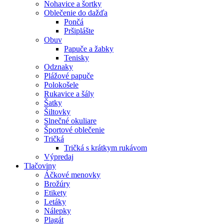
Nohavice a šortky
Oblečenie do dažďa
Pončá
Pršiplášte
Obuv
Papuče a žabky
Tenisky
Odznaky
Plážové papuče
Polokošele
Rukavice a šály
Šatky
Šiltovky
Slnečné okuliare
Športové oblečenie
Tričká
Tričká s krátkym rukávom
Výpredaj
Tlačoviny
Áčkové menovky
Brožúry
Etikety
Letáky
Nálepky
Plagát