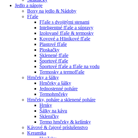
Jedlo a nápoje
Boxy na jedlo & Nádoby
Fľaše
Fľaše s dvojitými stenami
Inteligentné fľaše a súpravy
Izolované fľaše & termosky
Kovové a Hliníkové fľaše
Plastové fľaše
Ploskačky
Sklenené fľaše
Športové fľaše
Športové fľaše a fľaše na vodu
Termosky a termofľaše
Hrnčeky a šálky
Hrnčeky a šálky
Jednostenné poháre
Termohrnčeky
Hrnčeky, poháre a sklenené poháre
Hrnky
Šálky na kávu
Skleničky
Termo hrnčeky & kelímky
Kávové & čajové príslušenstvo
Keramika