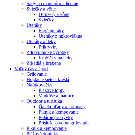
Sady na manikúru a líčenie
Sviečky a vône
Difuzéry a vône
Sviečky
Uteráky
Froté uteráky
Uteráky z mikrovlákna
Uteráky a deky
Prikrývky
Zdravotnícke výrobky
Krabičky na lieky
Zrkadlá a hrebene
Voľný čas a šport
Grilovanie
Hojdacie siete a kreslá
Nafukovačky
Plážové lopty
Vankúše a matrace
Outdoor a turistika
Ďalekohľady a kompasy
Piknik a kempovanie
Polárne prikrývky
Príslušenstvo na grilovanie
Piknik a kempovanie
Plážové doplnky