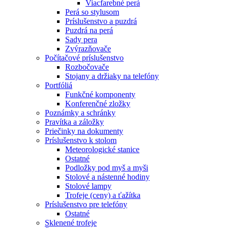
Viacfarebné perá
Perá so stylusom
Príslušenstvo a puzdrá
Puzdrá na perá
Sady pera
Zvýrazňovače
Počítačové príslušenstvo
Rozbočovače
Stojany a držiaky na telefóny
Portfóliá
Funkčné komponenty
Konferenčné zložky
Poznámky a schránky
Pravítka a záložky
Priečinky na dokumenty
Príslušenstvo k stolom
Meteorologické stanice
Ostatné
Podložky pod myš a myši
Stolové a nástenné hodiny
Stolové lampy
Trofeje (ceny) a ťažítka
Príslušenstvo pre telefóny
Ostatné
Sklenené trofeje