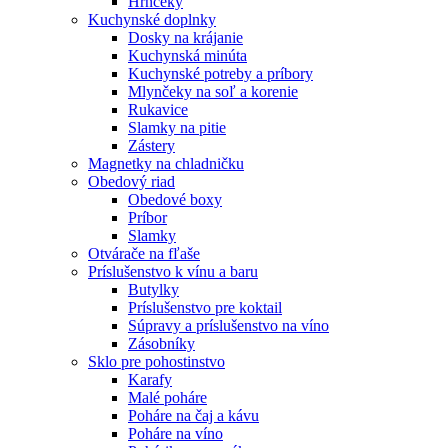
Hrnčeky
Kuchynské doplnky
Dosky na krájanie
Kuchynská minúta
Kuchynské potreby a príbory
Mlynčeky na soľ a korenie
Rukavice
Slamky na pitie
Zástery
Magnetky na chladničku
Obedový riad
Obedové boxy
Príbor
Slamky
Otvárače na fľaše
Príslušenstvo k vínu a baru
Butylky
Príslušenstvo pre koktail
Súpravy a príslušenstvo na víno
Zásobníky
Sklo pre pohostinstvo
Karafy
Malé poháre
Poháre na čaj a kávu
Poháre na víno