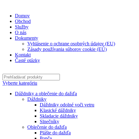
✉
office@datshop.sk
|
☎
+421 911 742 071
Domov
Obchod
Služby
O nás
Dokumenty
Vyhlásenie o ochrane osobných údajov (EU)
Zásady používania súborov cookie (EÚ)
Kontakt
Časté otázky
Vyberte kategóriu
Dáždniky a oblečenie do dažďa
Dáždniky
Dáždniky odolné voči vetru
Klasické dáždniky
Skladacie dáždniky
Slnečníky
Oblečenie do dažďa
Plášte do dažďa
Ponča