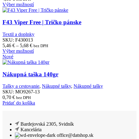
vybrať
Tento
Výber možností
na
produkt
stránke
má
produktu.
viacero
F43 Viper Free | Tričko pánske
variantov.
Možnosti
Textil a doplnky
si
SKU:
F430013
môžete
Price
5,46
€
–
5,68
€
bez DPH
vybrať
range:
Tento
Výber možností
na
5,46 €
produkt
Nové
stránke
through
má
produktu.
5,68 €
viacero
variantov.
Nákupná taška 140gr
Možnosti
si
Tašky a cestovanie
,
Nákupné tašky
,
Nákupné tašky
môžete
SKU:
MO9267-13
vybrať
0,70
€
bez DPH
na
Pridať do košíka
stránke
produktu.
Bardejovská 2305, Svidník
Kancelária
office@datshop.sk