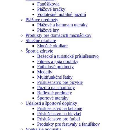
Fanúšikovia
Plážové hračky
Vodotesné mobilné puzdrá
Plážové predmety
Plážové a hammam uteráky
Plážové hry
Produkty pre domácich maznáčikov
Slnečné okuliare
Slnečné okuliare
Šport a zdravie
Bežecké a turistické príslušenstvo
Fitness a joga doplnky
Futbalové predmety
Medaily
Multifunkčné šatky
Príslušenstvo pre bicykle
Puzdrá na smartfóny
Reflexné predmety
Športové uteráky
Udalosti a športové doplnky
Príslušenstvo na behanie
Príslušenstvo na bicykel
Príslušenstvo pre futbal
Produkty pre festivaly a fanúšikov
Vonkajšie podujatia