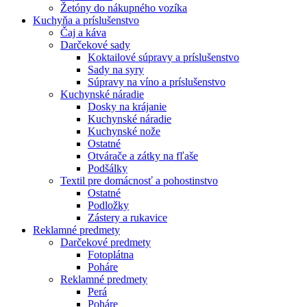
Žetóny do nákupného vozíka
Kuchyňa a príslušenstvo
Čaj a káva
Darčekové sady
Koktailové súpravy a príslušenstvo
Sady na syry
Súpravy na víno a príslušenstvo
Kuchynské náradie
Dosky na krájanie
Kuchynské náradie
Kuchynské nože
Ostatné
Otvárače a zátky na fľaše
Podšálky
Textil pre domácnosť a pohostinstvo
Ostatné
Podložky
Zástery a rukavice
Reklamné predmety
Darčekové predmety
Fotoplátna
Poháre
Reklamné predmety
Perá
Poháre