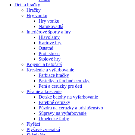
Deti a hračky
Hračky
Hry vonku
Hry vonku
Nafukovadlá
Interiérové športy a hry
Hlavolamy
Kartové hry
Ostatné
Proti stresu
Stolové hry
Kojenci a batoľatá
Kreslenie a vyfarbovanie
Farbiace hračky
Pastelky a farebné ceruzky
Perá a ceruzky pre deti
Písanie a kreslenie
Detské batohy na vyfarbovanie
Farebné ceruzky
Púzdra na ceruzky a príslušenstvo
Súpravy na vyfarbovanie
Umelecké farby
Plyšáci
Plyšové zvieratká
Skladačky