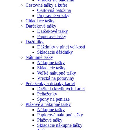
Cestovné tašky a kufre
Cestovná batožina
Prepravné vozíky
Chladiace tašky
Darčekové tašky
Darčekové tašky
Papierové tašky
Dáždniky
Dáždniky v plnej veľkosti
Skladacie dáždniky
Nákupné tašky
Nákupné tašky
Skladacie tašky
Veľké nákupné tašky
Vrecká na potraviny
Peňaženky a držiaky kariet
Držitelia kreditných kariet
Peňaženky
Spony na peniaze
Plážové a nákupné tašky
Nákupné tašky
Papierové nákupné tašky
Plážové tašky
Skladacie nákupné tašky