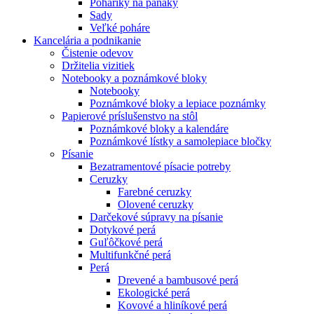
Poháriky na panáky
Sady
Veľké poháre
Kancelária a podnikanie
Čistenie odevov
Držitelia vizitiek
Notebooky a poznámkové bloky
Notebooky
Poznámkové bloky a lepiace poznámky
Papierové príslušenstvo na stôl
Poznámkové bloky a kalendáre
Poznámkové lístky a samolepiace bločky
Písanie
Bezatramentové písacie potreby
Ceruzky
Farebné ceruzky
Olovené ceruzky
Darčekové súpravy na písanie
Dotykové perá
Guľôčkové perá
Multifunkčné perá
Perá
Drevené a bambusové perá
Ekologické perá
Kovové a hliníkové perá