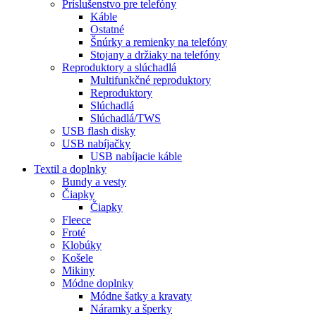
Príslušenstvo pre telefóny
Káble
Ostatné
Šnúrky a remienky na telefóny
Stojany a držiaky na telefóny
Reproduktory a slúchadlá
Multifunkčné reproduktory
Reproduktory
Slúchadlá
Slúchadlá/TWS
USB flash disky
USB nabíjačky
USB nabíjacie káble
Textil a doplnky
Bundy a vesty
Čiapky
Čiapky
Fleece
Froté
Klobúky
Košele
Mikiny
Módne doplnky
Módne šatky a kravaty
Náramky a šperky