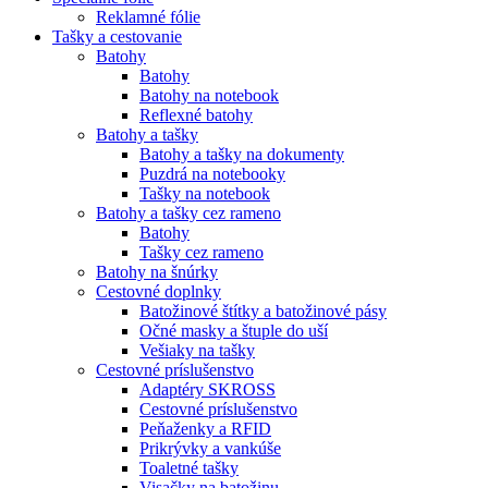
Reklamné fólie
Tašky a cestovanie
Batohy
Batohy
Batohy na notebook
Reflexné batohy
Batohy a tašky
Batohy a tašky na dokumenty
Puzdrá na notebooky
Tašky na notebook
Batohy a tašky cez rameno
Batohy
Tašky cez rameno
Batohy na šnúrky
Cestovné doplnky
Batožinové štítky a batožinové pásy
Očné masky a štuple do uší
Vešiaky na tašky
Cestovné príslušenstvo
Adaptéry SKROSS
Cestovné príslušenstvo
Peňaženky a RFID
Prikrývky a vankúše
Toaletné tašky
Visačky na batožinu