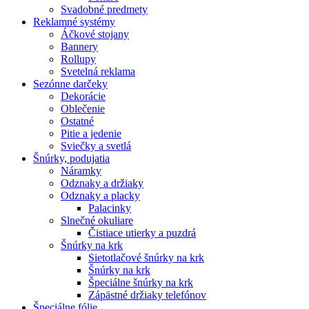
Svadobné predmety
Reklamné systémy
Áčkové stojany
Bannery
Rollupy
Svetelná reklama
Sezónne darčeky
Dekorácie
Oblečenie
Ostatné
Pitie a jedenie
Sviečky a svetlá
Šnúrky, podujatia
Náramky
Odznaky a držiaky
Odznaky a placky
Palacinky
Slnečné okuliare
Čistiace utierky a puzdrá
Šnúrky na krk
Sietotlačové šnúrky na krk
Šnúrky na krk
Špeciálne šnúrky na krk
Zápästné držiaky telefónov
Špeciálne fólie