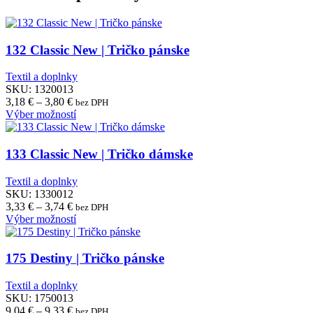
PARAMETRE
132 Classic New | Tričko pánske
Textil a doplnky
PARAMETRE
SKU:
1320013
Price
3,18
€
–
3,80
€
bez DPH
Poznámka:
range:
Tento
Výber možností
3,18 €
produkt
through
má
3,80 €
viacero
133 Classic New | Tričko dámske
Poznámka:
variantov.
Možnosti
Textil a doplnky
si
SKU:
1330012
môžete
Price
Poznámka:
3,33
€
–
3,74
€
bez DPH
vybrať
range:
Tento
Výber možností
na
3,33 €
produkt
stránke
through
má
produktu.
3,74 €
viacero
175 Destiny | Tričko pánske
variantov.
Možnosti
Textil a doplnky
si
SKU:
1750013
môžete
Price
9,04
€
–
9,33
€
bez DPH