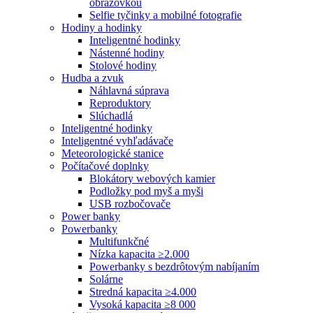
obrazovkou
Selfie tyčinky a mobilné fotografie
Hodiny a hodinky
Inteligentné hodinky
Nástenné hodiny
Stolové hodiny
Hudba a zvuk
Náhlavná súprava
Reproduktory
Slúchadlá
Inteligentné hodinky
Inteligentné vyhľadávače
Meteorologické stanice
Počítačové doplnky
Blokátory webových kamier
Podložky pod myš a myši
USB rozbočovače
Power banky
Powerbanky
Multifunkčné
Nízka kapacita ≥2.000
Powerbanky s bezdrôtovým nabíjaním
Solárne
Stredná kapacita ≥4.000
Vysoká kapacita ≥8 000