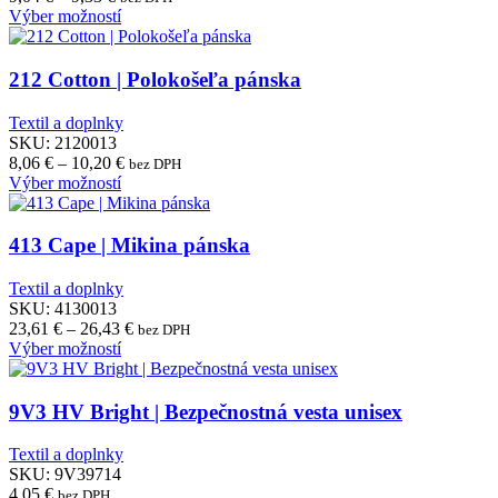
vybrať
range:
Tento
Výber možností
na
9,04 €
produkt
stránke
through
má
produktu.
9,33 €
viacero
212 Cotton | Polokošeľa pánska
variantov.
Možnosti
Textil a doplnky
si
SKU:
2120013
môžete
Price
8,06
€
–
10,20
€
bez DPH
vybrať
Tento
range:
Výber možností
na
produkt
8,06 €
stránke
má
through
produktu.
viacero
10,20 €
413 Cape | Mikina pánska
variantov.
Možnosti
Textil a doplnky
si
SKU:
4130013
môžete
Price
23,61
€
–
26,43
€
bez DPH
vybrať
Tento
range:
Výber možností
na
produkt
23,61 €
stránke
má
through
produktu.
viacero
26,43 €
9V3 HV Bright | Bezpečnostná vesta unisex
variantov.
Možnosti
Textil a doplnky
si
SKU:
9V39714
môžete
4,05
€
bez DPH