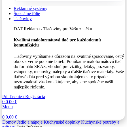
Reklamné systémy
Špeciálne fólie
Tlačoviny
DAT Reklama - Tlačoviny pre Vašu značku
Kvalitná maloformátová tlač pre každodennú
komunikáciu
Tlačoviny vyrábame s dôrazom na kvalitné spracovanie, ostrý
obraz a verné podanie farieb. Ponúkame maloformátovú tlač
do formátu SRA3, vhodnú pre vizitky, letáky, pozvánky,
vstupenky, menovky, nálepky a ďalšie tlačové materiály. Vaše
tlačové dáta pred výrobou skontrolujeme a v prípade
nezrovnalostí vás kontaktujeme, aby sme spoločne našli
najlepšie riešenie.
Prihlásenie / Registrácia
0
0,00
€
Menu
0
0,00
€
Domov
Jedlo a nápoje
Kuchynské doplnky
Kuchynské potreby a