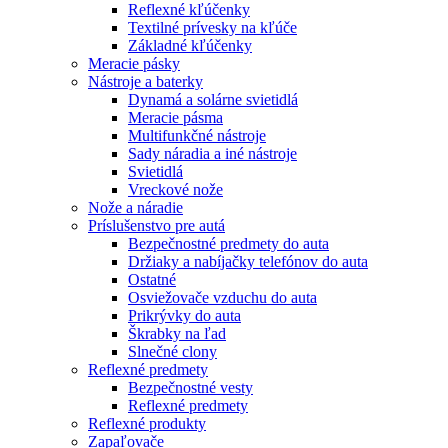
Reflexné kľúčenky
Textilné prívesky na kľúče
Základné kľúčenky
Meracie pásky
Nástroje a baterky
Dynamá a solárne svietidlá
Meracie pásma
Multifunkčné nástroje
Sady náradia a iné nástroje
Svietidlá
Vreckové nože
Nože a náradie
Príslušenstvo pre autá
Bezpečnostné predmety do auta
Držiaky a nabíjačky telefónov do auta
Ostatné
Osviežovače vzduchu do auta
Prikrývky do auta
Škrabky na ľad
Slnečné clony
Reflexné predmety
Bezpečnostné vesty
Reflexné predmety
Reflexné produkty
Zapaľovače