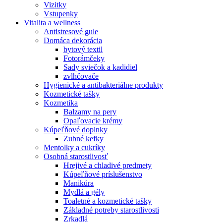
Vizitky
Vstupenky
Vitalita a wellness
Antistresové gule
Domáca dekorácia
bytový textil
Fotorámčeky
Sady sviečok a kadidiel
zvlhčovače
Hygienické a antibakteriálne produkty
Kozmetické tašky
Kozmetika
Balzamy na pery
Opaľovacie krémy
Kúpeľňové doplnky
Zubné kefky
Mentolky a cukríky
Osobná starostlivosť
Hrejivé a chladivé predmety
Kúpeľňové príslušenstvo
Manikúra
Mydlá a gély
Toaletné a kozmetické tašky
Základné potreby starostlivosti
Zrkadlá