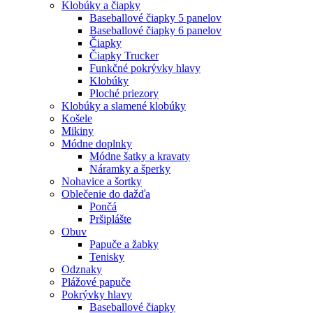
Klobúky a čiapky
Baseballové čiapky 5 panelov
Baseballové čiapky 6 panelov
Čiapky
Čiapky Trucker
Funkčné pokrývky hlavy
Klobúky
Ploché priezory
Klobúky a slamené klobúky
Košele
Mikiny
Módne doplnky
Módne šatky a kravaty
Náramky a šperky
Nohavice a šortky
Oblečenie do dažďa
Pončá
Pršiplášte
Obuv
Papuče a žabky
Tenisky
Odznaky
Plážové papuče
Pokrývky hlavy
Baseballové čiapky