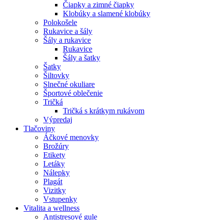
Čiapky a zimné čiapky
Klobúky a slamené klobúky
Polokošele
Rukavice a šály
Šály a rukavice
Rukavice
Šály a šatky
Šatky
Šiltovky
Slnečné okuliare
Športové oblečenie
Tričká
Tričká s krátkym rukávom
Výpredaj
Tlačoviny
Áčkové menovky
Brožúry
Etikety
Letáky
Nálepky
Plagát
Vizitky
Vstupenky
Vitalita a wellness
Antistresové gule