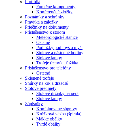
Portfóliá
Funkčné komponenty
Konferenčné zložky
Poznámky a schránky
Pravítka a záložky
Priečinky na dokumenty
Príslušenstvo k stolom
Meteorologické stanice
Ostatné
Podložky pod myš a myši
Stolové a nástenné hodiny
Stolové lampy
Trofeje (ceny) a ťažítka
Príslušenstvo pre telefóny
Ostatné
Sklenené trofeje
Šnúrky na krk a držadlá
Stolové predmety
Stolové držiaky na perá
Stolové lampy
Zápisníky
Kombinované súpravy
Krúžková väzba (špirála)
Mäkké obálky
Tvrdé obálky