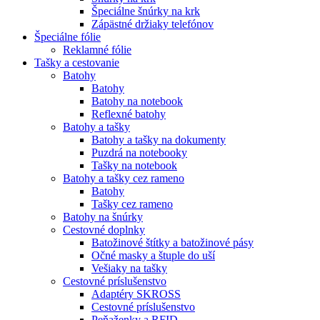
Špeciálne šnúrky na krk
Zápästné držiaky telefónov
Špeciálne fólie
Reklamné fólie
Tašky a cestovanie
Batohy
Batohy
Batohy na notebook
Reflexné batohy
Batohy a tašky
Batohy a tašky na dokumenty
Puzdrá na notebooky
Tašky na notebook
Batohy a tašky cez rameno
Batohy
Tašky cez rameno
Batohy na šnúrky
Cestovné doplnky
Batožinové štítky a batožinové pásy
Očné masky a štuple do uší
Vešiaky na tašky
Cestovné príslušenstvo
Adaptéry SKROSS
Cestovné príslušenstvo
Peňaženky a RFID