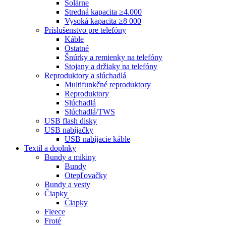
Solárne
Stredná kapacita ≥4.000
Vysoká kapacita ≥8 000
Príslušenstvo pre telefóny
Káble
Ostatné
Šnúrky a remienky na telefóny
Stojany a držiaky na telefóny
Reproduktory a slúchadlá
Multifunkčné reproduktory
Reproduktory
Slúchadlá
Slúchadlá/TWS
USB flash disky
USB nabíjačky
USB nabíjacie káble
Textil a doplnky
Bundy a mikiny
Bundy
Otepľovačky
Bundy a vesty
Čiapky
Čiapky
Fleece
Froté