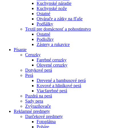
Kuchynské náradie
Kuchynské nože
Ostatné
Otvárače a zátky na fľaše
Podšálky
Textil pre domácnosť a pohostinstvo
Ostatné
Podložky
Zástery a rukavice
Písanie
Ceruzky
Farebné ceruzky
Olovené ceruzky
Dotykové perá
Perá
Drevené a bambusové perá
Kovové a hliníkové perá
Viacfarebné perá
Puzdrá na perá
Sady pera
Zvýrazňovače
Reklamné predmety
Darčekové predmety
Fotoplátna
Poháre