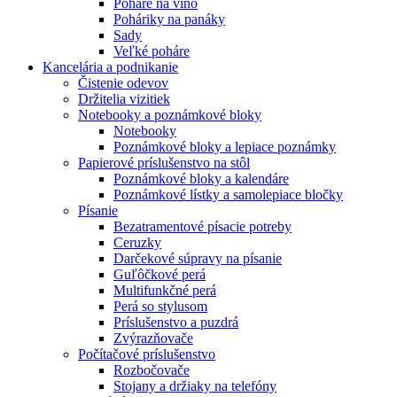
Poháre na víno
Poháriky na panáky
Sady
Veľké poháre
Kancelária a podnikanie
Čistenie odevov
Držitelia vizitiek
Notebooky a poznámkové bloky
Notebooky
Poznámkové bloky a lepiace poznámky
Papierové príslušenstvo na stôl
Poznámkové bloky a kalendáre
Poznámkové lístky a samolepiace bločky
Písanie
Bezatramentové písacie potreby
Ceruzky
Darčekové súpravy na písanie
Guľôčkové perá
Multifunkčné perá
Perá so stylusom
Príslušenstvo a puzdrá
Zvýrazňovače
Počítačové príslušenstvo
Rozbočovače
Stojany a držiaky na telefóny