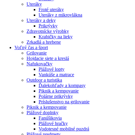
Uteráky
Froté uteráky
Uteráky z mikrovlákna
Uteráky a deky
Prikrývky
Zdravotnícke výrobky
Krabičky na lieky
Zrkadlá a hrebene
Voľný čas a šport
Grilovanie
Hojdacie siete a kreslá
Nafukovačky
Plážové lopty
Vankúše a matrace
Outdoor a turistika
Ďalekohľady a kompasy
Piknik a kempovanie
Polárne prikrývky
Príslušenstvo na grilovanie
Piknik a kempovanie
Plážové doplnky
Fanúšikovia
Plážové hračky
Vodotesné mobilné puzdrá
Plážové predmety