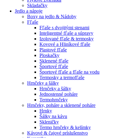
Skladačky
Jedlo a nápoje
Boxy na jedlo & Nádoby
Fľaše
Fľaše s dvojitými stenami
Inteligentné fľaše a súpravy
Izolované fľaše & termosky
Kovové a Hliníkové fľaše
Plastové fľaše
Ploskačky
Sklenené fľaše
Športové fľaše
Športové fľaše a fľaše na vodu
Termosky a termofľaše
Hrnčeky a šálky
Hrnčeky a šálky
Jednostenné poháre
Termohrnčeky
Hrnčeky, poháre a sklenené poháre
Hrnky
Šálky na kávu
Skleničky
Termo hrnčeky & kelímky
Kávové & čajové príslušenstvo