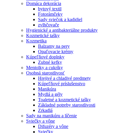
Domáca dekorácia
bytový textil
Fotorámčeky
Sady sviečok a kadidiel
zvlhčovače
Hygienické a antibakteriálne produkty
Kozmetické tašky
Kozmetika
Balzamy na pery
Opaľovacie krémy
Kúpeľňové doplnky
Zubné kefky
Mentolky a cukríky
Osobná starostlivosť
Hrejivé a chladivé predmety
Kúpeľňové príslušenstvo
Manikúra
Mydlá a gély
Toaletné a kozmetické tašky
Základné potreby starostlivosti
Zrkadlá
Sady na manikúru a líčenie
Sviečky a vône
Difuzéry a vône
Sviečky