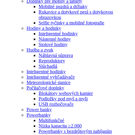
Doplnky pre mobily a tablety
Mobilné puzdrá a držiaky
Rukavice a dotykové perá s dotykovou
obrazovkou
Selfie tyčinky a mobilné fotografie
Hodiny a hodinky
Inteligentné hodinky
Nástenné hodiny
Stolové hodiny
Hudba a zvuk
Náhlavná súprava
Reproduktory
Slúchadlá
Inteligentné hodinky
Inteligentné vyhľadávače
Meteorologické stanice
Počítačové doplnky
Blokátory webových kamier
Podložky pod myš a myši
USB rozbočovače
Power banky
Powerbanky
Multifunkčné
Nízka kapacita ≥2.000
Powerbanky s bezdrôtovým nabíjaním