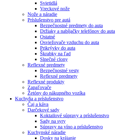
Svietidlá
Vreckové nože
Nože a náradie
Príslušenstvo pre autá
Bezpečnostné predmety do auta
Držiaky a nabíjačky telefónov do auta
Ostatné
Osviežovače vzduchu do auta
Prikrývky do auta
Škrabky na ľad
Slnečné clony
Reflexné predmety
Bezpečnostné vesty
Reflexné predmety
Reflexné produkty
Zapaľovače
Žetóny do nákupného vozíka
Kuchyňa a príslušenstvo
Čaj a káva
Darčekové sady
Koktailové súpravy a príslušenstvo
Sady na syry
Súpravy na víno a príslušenstvo
Kuchynské náradie
Dosky na krájanie