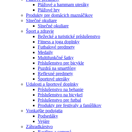
Plážové a hammam uteráky
Plážové hry
Produkty pre domácich maznáčikov
Slnečné okuliare
Slnečné okuliare
Šport a zdravie
Bežecké a turistické príslušenstvo
Fitness a joga doplnky
Futbalové predmety
Medaily
Multifunkčné šatky
Príslušenstvo pre bicykle
Puzdrá na smartfóny
Reflexné predmety
Športové uteráky
Udalosti a športové doplnky
Príslušenstvo na behanie
Príslušenstvo na bicykel
Príslušenstvo pre futbal
Produkty pre festivaly a fanúšikov
Vonkajšie podujatia
Podsedáky
Vejáre
Záhradkárstvo
Rastliny a semená