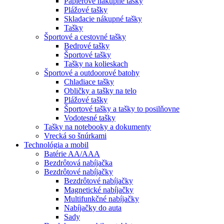
Papierové nákupné tašky
Plážové tašky
Skladacie nákupné tašky
Tašky
Športové a cestovné tašky
Bedrové tašky
Športové tašky
Tašky na kolieskach
Športové a outdoorové batohy
Chladiace tašky
Obličky a tašky na telo
Plážové tašky
Športové tašky a tašky to posilňovne
Vodotesné tašky
Tašky na notebooky a dokumenty
Vrecká so šnúrkami
Technológia a mobil
Batérie AA/AAA
Bezdrôtová nabíjačka
Bezdrôtové nabíjačky
Bezdrôtové nabíjačky
Magnetické nabíjačky
Multifunkčné nabíjačky
Nabíjačky do auta
Sady