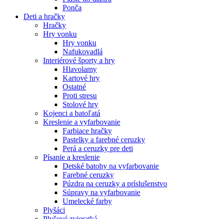
Ponča
Deti a hračky
Hračky
Hry vonku
Hry vonku
Nafukovadlá
Interiérové športy a hry
Hlavolamy
Kartové hry
Ostatné
Proti stresu
Stolové hry
Kojenci a batoľatá
Kreslenie a vyfarbovanie
Farbiace hračky
Pastelky a farebné ceruzky
Perá a ceruzky pre deti
Písanie a kreslenie
Detské batohy na vyfarbovanie
Farebné ceruzky
Púzdra na ceruzky a príslušenstvo
Súpravy na vyfarbovanie
Umelecké farby
Plyšáci
Plyšové zvieratká