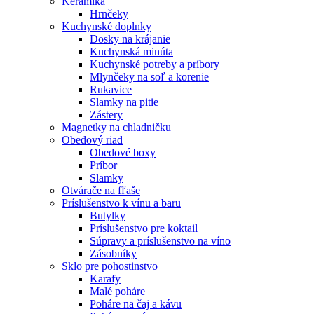
Keramika
Hrnčeky
Kuchynské doplnky
Dosky na krájanie
Kuchynská minúta
Kuchynské potreby a príbory
Mlynčeky na soľ a korenie
Rukavice
Slamky na pitie
Zástery
Magnetky na chladničku
Obedový riad
Obedové boxy
Príbor
Slamky
Otvárače na fľaše
Príslušenstvo k vínu a baru
Butylky
Príslušenstvo pre koktail
Súpravy a príslušenstvo na víno
Zásobníky
Sklo pre pohostinstvo
Karafy
Malé poháre
Poháre na čaj a kávu