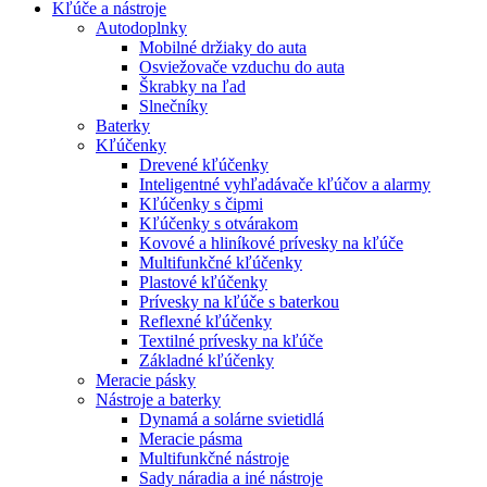
Kľúče a nástroje
Autodoplnky
Mobilné držiaky do auta
Osviežovače vzduchu do auta
Škrabky na ľad
Slnečníky
Baterky
Kľúčenky
Drevené kľúčenky
Inteligentné vyhľadávače kľúčov a alarmy
Kľúčenky s čipmi
Kľúčenky s otvárakom
Kovové a hliníkové prívesky na kľúče
Multifunkčné kľúčenky
Plastové kľúčenky
Prívesky na kľúče s baterkou
Reflexné kľúčenky
Textilné prívesky na kľúče
Základné kľúčenky
Meracie pásky
Nástroje a baterky
Dynamá a solárne svietidlá
Meracie pásma
Multifunkčné nástroje
Sady náradia a iné nástroje