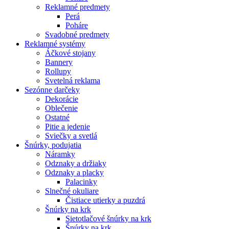
Reklamné predmety
Perá
Poháre
Svadobné predmety
Reklamné systémy
Áčkové stojany
Bannery
Rollupy
Svetelná reklama
Sezónne darčeky
Dekorácie
Oblečenie
Ostatné
Pitie a jedenie
Sviečky a svetlá
Šnúrky, podujatia
Náramky
Odznaky a držiaky
Odznaky a placky
Palacinky
Slnečné okuliare
Čistiace utierky a puzdrá
Šnúrky na krk
Sietotlačové šnúrky na krk
Šnúrky na krk