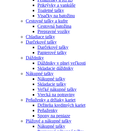
Prikrývky a vankúše
Toaletné tašky
Visačky na batožinu
Cestovné tašky a kufre
Cestovná batožina
Prepravné vozíky
Chladiace tašky
Darčekové tašky
Darčekové tašky
Papierové tašky
Dáždniky
Dáždniky v plnej veľkosti
Skladacie dáždniky
Nákupné tašky
Nákupné tašky
Skladacie tašky
Veľké nákupné tašky
Vrecká na potraviny
Peňaženky a držiaky kariet
Držitelia kreditných kariet
Peňaženky
Spony na peniaze
Plážové a nákupné tašky
Nákupné tašky