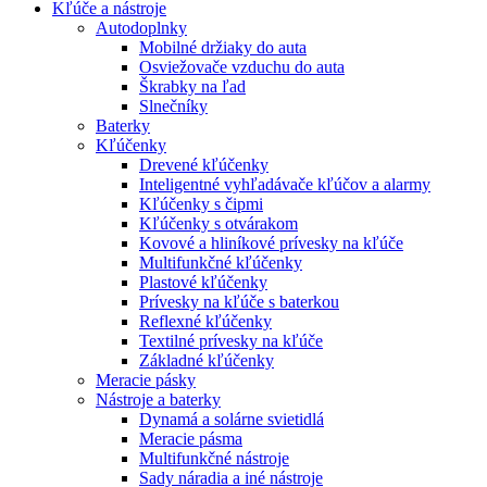
Kľúče a nástroje
Autodoplnky
Mobilné držiaky do auta
Osviežovače vzduchu do auta
Škrabky na ľad
Slnečníky
Baterky
Kľúčenky
Drevené kľúčenky
Inteligentné vyhľadávače kľúčov a alarmy
Kľúčenky s čipmi
Kľúčenky s otvárakom
Kovové a hliníkové prívesky na kľúče
Multifunkčné kľúčenky
Plastové kľúčenky
Prívesky na kľúče s baterkou
Reflexné kľúčenky
Textilné prívesky na kľúče
Základné kľúčenky
Meracie pásky
Nástroje a baterky
Dynamá a solárne svietidlá
Meracie pásma
Multifunkčné nástroje
Sady náradia a iné nástroje