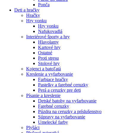
Ponča
Deti a hračky
Hračky
Hry vonku
Hry vonku
Nafukovadlá
Interiérové športy a hry
Hlavolamy
Kartové hry
Ostatné
Proti stresu
Stolové hry
Kojenci a batoľatá
Kreslenie a vyfarbovanie
Farbiace hračky
Pastelky a farebné ceruzky
Perá a ceruzky pre deti
Písanie a kreslenie
Detské batohy na vyfarbovanie
Farebné ceruzky
Púzdra na ceruzky a príslušenstvo
Súpravy na vyfarbovanie
Umelecké farby
Plyšáci
Plyšové zvieratká