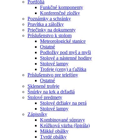
Portfóliá
Funkčné komponenty
Konferenčné zložky
Poznámky a schránky
Pravítka a záložky
Priečinky na dokumenty
Príslušenstvo k stolom
Meteorologické stanice
Ostatné
Podložky pod myš a myši
Stolové a nástenné hodiny
Stolové lampy
Trofeje (ceny) a ťažítka
Príslušenstvo pre telefóny
Ostatné
Sklenené trofeje
Šnúrky na krk a držadlá
Stolové predmety
Stolové držiaky na perá
Stolové lampy
Zápisníky
Kombinované súpravy
Krúžková väzba (špirála)
Mäkké obálky
Tvrdé obálky