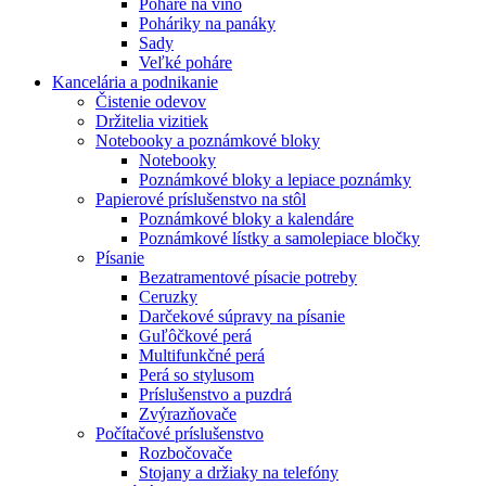
Poháre na víno
Poháriky na panáky
Sady
Veľké poháre
Kancelária a podnikanie
Čistenie odevov
Držitelia vizitiek
Notebooky a poznámkové bloky
Notebooky
Poznámkové bloky a lepiace poznámky
Papierové príslušenstvo na stôl
Poznámkové bloky a kalendáre
Poznámkové lístky a samolepiace bločky
Písanie
Bezatramentové písacie potreby
Ceruzky
Darčekové súpravy na písanie
Guľôčkové perá
Multifunkčné perá
Perá so stylusom
Príslušenstvo a puzdrá
Zvýrazňovače
Počítačové príslušenstvo
Rozbočovače
Stojany a držiaky na telefóny