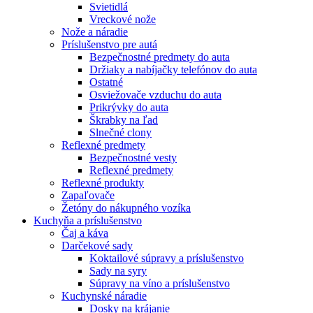
Svietidlá
Vreckové nože
Nože a náradie
Príslušenstvo pre autá
Bezpečnostné predmety do auta
Držiaky a nabíjačky telefónov do auta
Ostatné
Osviežovače vzduchu do auta
Prikrývky do auta
Škrabky na ľad
Slnečné clony
Reflexné predmety
Bezpečnostné vesty
Reflexné predmety
Reflexné produkty
Zapaľovače
Žetóny do nákupného vozíka
Kuchyňa a príslušenstvo
Čaj a káva
Darčekové sady
Koktailové súpravy a príslušenstvo
Sady na syry
Súpravy na víno a príslušenstvo
Kuchynské náradie
Dosky na krájanie