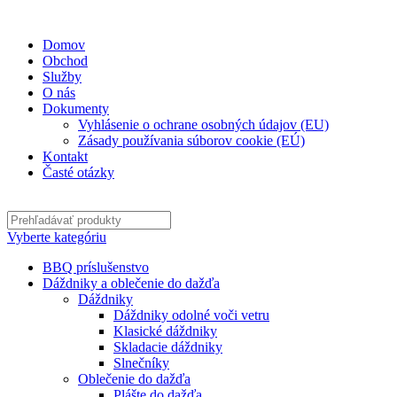
✉
office@datshop.sk
|
☎
+421 911 742 071
Domov
Obchod
Služby
O nás
Dokumenty
Vyhlásenie o ochrane osobných údajov (EU)
Zásady používania súborov cookie (EÚ)
Kontakt
Časté otázky
Vyberte kategóriu
BBQ príslušenstvo
Dáždniky a oblečenie do dažďa
Dáždniky
Dáždniky odolné voči vetru
Klasické dáždniky
Skladacie dáždniky
Slnečníky
Oblečenie do dažďa
Plášte do dažďa