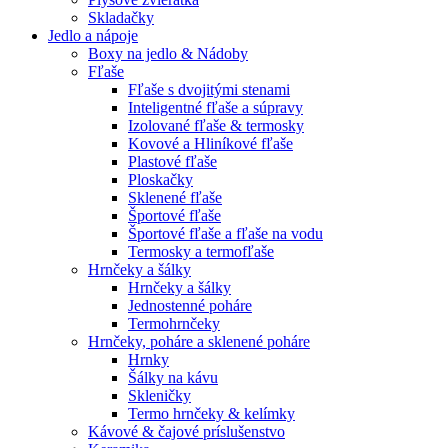
Skladačky
Jedlo a nápoje
Boxy na jedlo & Nádoby
Fľaše
Fľaše s dvojitými stenami
Inteligentné fľaše a súpravy
Izolované fľaše & termosky
Kovové a Hliníkové fľaše
Plastové fľaše
Ploskačky
Sklenené fľaše
Športové fľaše
Športové fľaše a fľaše na vodu
Termosky a termofľaše
Hrnčeky a šálky
Hrnčeky a šálky
Jednostenné poháre
Termohrnčeky
Hrnčeky, poháre a sklenené poháre
Hrnky
Šálky na kávu
Skleničky
Termo hrnčeky & kelímky
Kávové & čajové príslušenstvo