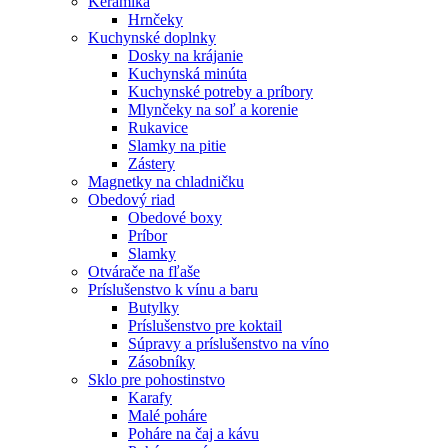
Keramika
Hrnčeky
Kuchynské doplnky
Dosky na krájanie
Kuchynská minúta
Kuchynské potreby a príbory
Mlynčeky na soľ a korenie
Rukavice
Slamky na pitie
Zástery
Magnetky na chladničku
Obedový riad
Obedové boxy
Príbor
Slamky
Otvárače na fľaše
Príslušenstvo k vínu a baru
Butylky
Príslušenstvo pre koktail
Súpravy a príslušenstvo na víno
Zásobníky
Sklo pre pohostinstvo
Karafy
Malé poháre
Poháre na čaj a kávu