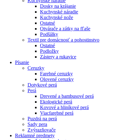
Kuchynské náradie
Dosky na krájanie
Kuchynské náradie
Kuchynské nože
Ostatné
Otvárače a zátky na fľaše
Podšálky
Textil pre domácnosť a pohostinstvo
Ostatné
Podložky
Zástery a rukavice
Písanie
Ceruzky
Farebné ceruzky
Olovené ceruzky
Dotykové perá
Perá
Drevené a bambusové perá
Ekologické perá
Kovové a hliníkové perá
Viacfarebné perá
Puzdrá na perá
Sady pera
Zvýrazňovače
Reklamné predmety