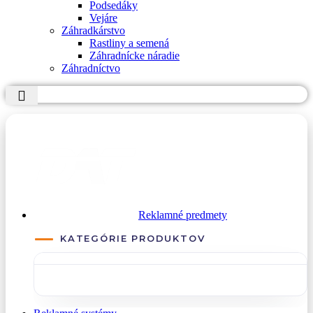
Podsedáky
Vejáre
Záhradkárstvo
Rastliny a semená
Záhradnícke náradie
Záhradníctvo
PREJSŤ NA DATREKLAMA.SK
Reklamné predmety
KATEGÓRIE PRODUKTOV