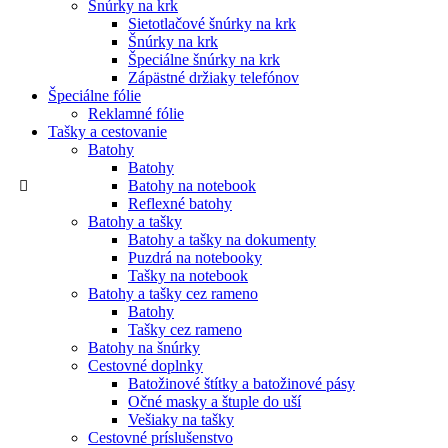
Šnúrky na krk
Sietotlačové šnúrky na krk
Šnúrky na krk
Špeciálne šnúrky na krk
Zápästné držiaky telefónov
Špeciálne fólie
Reklamné fólie
Tašky a cestovanie
Batohy
Batohy
Batohy na notebook
Reflexné batohy
Batohy a tašky
Batohy a tašky na dokumenty
Puzdrá na notebooky
Tašky na notebook
Batohy a tašky cez rameno
Batohy
Tašky cez rameno
Batohy na šnúrky
Cestovné doplnky
Batožinové štítky a batožinové pásy
Očné masky a štuple do uší
Vešiaky na tašky
Cestovné príslušenstvo