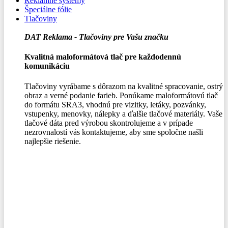
Reklamné systémy
Špeciálne fólie
Tlačoviny
DAT Reklama - Tlačoviny pre Vašu značku
Kvalitná maloformátová tlač pre každodennú
komunikáciu
Tlačoviny vyrábame s dôrazom na kvalitné spracovanie, ostrý
obraz a verné podanie farieb. Ponúkame maloformátovú tlač
do formátu SRA3, vhodnú pre vizitky, letáky, pozvánky,
vstupenky, menovky, nálepky a ďalšie tlačové materiály. Vaše
tlačové dáta pred výrobou skontrolujeme a v prípade
nezrovnalostí vás kontaktujeme, aby sme spoločne našli
najlepšie riešenie.
0,00
€
Menu