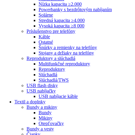
Nízka kapacita ≥2.000
Powerbanky s bezdrôtovým nabíjaním
Solárne
Stredná kapacita ≥4.000
Vysoká kapacita ≥8 000
Príslušenstvo pre telefóny
Káble
Ostatné
Šnúrky a remienky na telefóny
Stojany a držiaky na telefóny
Reproduktory a slúchadlá
Multifunkčné reproduktory
Reproduktory
Slúchadlá
Slúchadlá/TWS
USB flash disky
USB nabíjačky
USB nabíjacie káble
Textil a doplnky
Bundy a mikiny
Bundy
Mikiny
Otepľovačky
Bundy a vesty
Čiapky