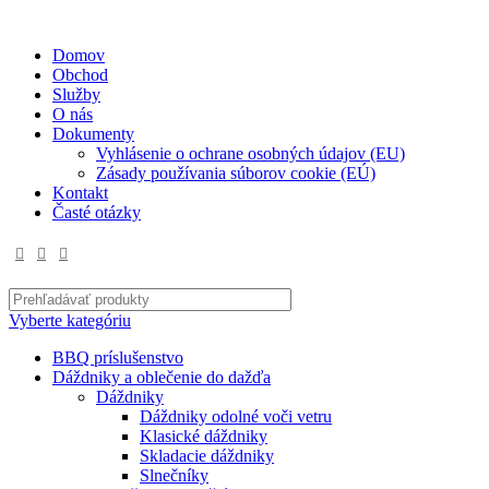
✉
office@datshop.sk
|
☎
+421 911 742 071
Domov
Obchod
Služby
O nás
Dokumenty
Vyhlásenie o ochrane osobných údajov (EU)
Zásady používania súborov cookie (EÚ)
Kontakt
Časté otázky
Vyberte kategóriu
BBQ príslušenstvo
Dáždniky a oblečenie do dažďa
Dáždniky
Dáždniky odolné voči vetru
Klasické dáždniky
Skladacie dáždniky
Slnečníky