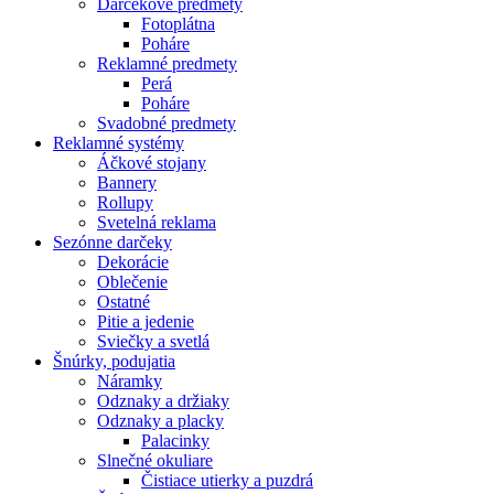
Darčekové predmety
Fotoplátna
Poháre
Reklamné predmety
Perá
Poháre
Svadobné predmety
Reklamné systémy
Áčkové stojany
Bannery
Rollupy
Svetelná reklama
Sezónne darčeky
Dekorácie
Oblečenie
Ostatné
Pitie a jedenie
Sviečky a svetlá
Šnúrky, podujatia
Náramky
Odznaky a držiaky
Odznaky a placky
Palacinky
Slnečné okuliare
Čistiace utierky a puzdrá