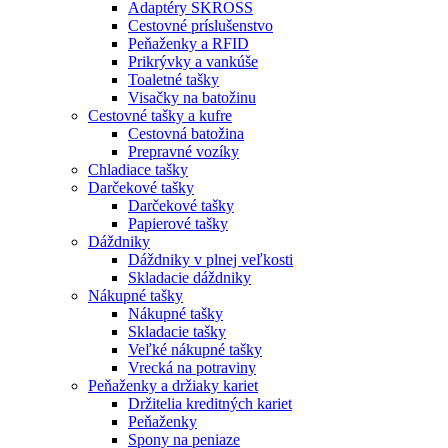
Adaptéry SKROSS
Cestovné príslušenstvo
Peňaženky a RFID
Prikrývky a vankúše
Toaletné tašky
Visačky na batožinu
Cestovné tašky a kufre
Cestovná batožina
Prepravné vozíky
Chladiace tašky
Darčekové tašky
Darčekové tašky
Papierové tašky
Dáždniky
Dáždniky v plnej veľkosti
Skladacie dáždniky
Nákupné tašky
Nákupné tašky
Skladacie tašky
Veľké nákupné tašky
Vrecká na potraviny
Peňaženky a držiaky kariet
Držitelia kreditných kariet
Peňaženky
Spony na peniaze