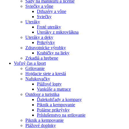
Sady na manikúru a líčenie
Sviečky a vône
Difuzéry a vône
Sviečky
Uteráky
Froté uteráky
Uteráky z mikrovlákna
Uteráky a deky
Prikrývky
Zdravotnícke výrobky
Krabičky na lieky
Zrkadlá a hrebene
Voľný čas a šport
Grilovanie
Hojdacie siete a kreslá
Nafukovačky
Plážové lopty
Vankúše a matrace
Outdoor a turistika
Ďalekohľady a kompasy
Piknik a kempovanie
Polárne prikrývky
Príslušenstvo na grilovanie
Piknik a kempovanie
Plážové doplnky