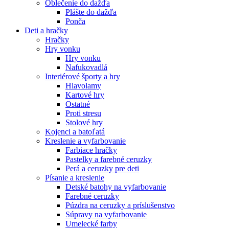
Oblečenie do dažďa
Plášte do dažďa
Ponča
Deti a hračky
Hračky
Hry vonku
Hry vonku
Nafukovadlá
Interiérové športy a hry
Hlavolamy
Kartové hry
Ostatné
Proti stresu
Stolové hry
Kojenci a batoľatá
Kreslenie a vyfarbovanie
Farbiace hračky
Pastelky a farebné ceruzky
Perá a ceruzky pre deti
Písanie a kreslenie
Detské batohy na vyfarbovanie
Farebné ceruzky
Púzdra na ceruzky a príslušenstvo
Súpravy na vyfarbovanie
Umelecké farby