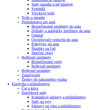
Sady náradia a iné nástroje
Svietidlá
Vreckové nože
Nože a náradie
Príslušenstvo pre autá
Bezpečnostné predmety do auta
Držiaky a nabíjačky telefónov do auta
Ostatné
Osviežovače vzduchu do auta
Prikrývky do auta
Škrabky na ľad
Slnečné clony
Reflexné predmety
Bezpečnostné vesty
Reflexné predmety
Reflexné produkty
Zapaľovače
Žetóny do nákupného vozíka
Kuchyňa a príslušenstvo
Čaj a káva
Darčekové sady
Koktailové súpravy a príslušenstvo
Sady na syry
Súpravy na víno a príslušenstvo