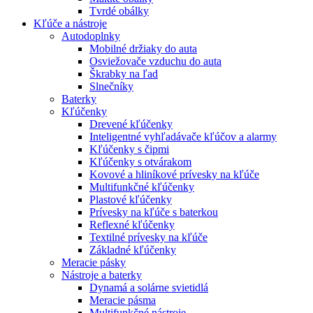
Tvrdé obálky
Kľúče a nástroje
Autodoplnky
Mobilné držiaky do auta
Osviežovače vzduchu do auta
Škrabky na ľad
Slnečníky
Baterky
Kľúčenky
Drevené kľúčenky
Inteligentné vyhľadávače kľúčov a alarmy
Kľúčenky s čipmi
Kľúčenky s otvárakom
Kovové a hliníkové prívesky na kľúče
Multifunkčné kľúčenky
Plastové kľúčenky
Prívesky na kľúče s baterkou
Reflexné kľúčenky
Textilné prívesky na kľúče
Základné kľúčenky
Meracie pásky
Nástroje a baterky
Dynamá a solárne svietidlá
Meracie pásma
Multifunkčné nástroje