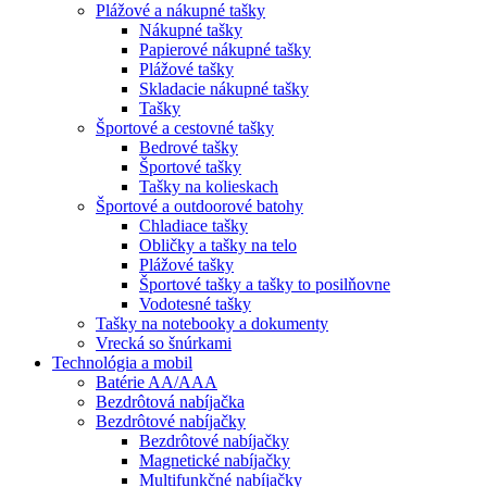
Plážové a nákupné tašky
Nákupné tašky
Papierové nákupné tašky
Plážové tašky
Skladacie nákupné tašky
Tašky
Športové a cestovné tašky
Bedrové tašky
Športové tašky
Tašky na kolieskach
Športové a outdoorové batohy
Chladiace tašky
Obličky a tašky na telo
Plážové tašky
Športové tašky a tašky to posilňovne
Vodotesné tašky
Tašky na notebooky a dokumenty
Vrecká so šnúrkami
Technológia a mobil
Batérie AA/AAA
Bezdrôtová nabíjačka
Bezdrôtové nabíjačky
Bezdrôtové nabíjačky
Magnetické nabíjačky
Multifunkčné nabíjačky