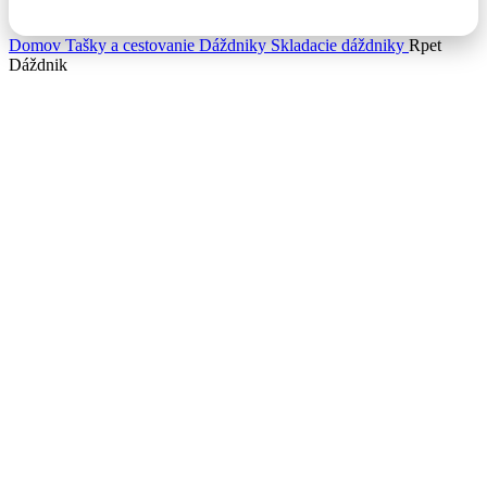
0,00
€
Domov
Tašky a cestovanie
Dáždniky
Skladacie dáždniky
Rpet
Dáždnik
NOVÉ
Kliknite pre zväčšenie
Rpet Dáždnik
8,14
€