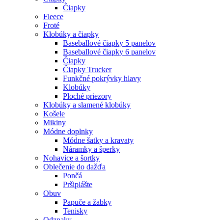
Čiapky
Fleece
Froté
Klobúky a čiapky
Baseballové čiapky 5 panelov
Baseballové čiapky 6 panelov
Čiapky
Čiapky Trucker
Funkčné pokrývky hlavy
Klobúky
Ploché priezory
Klobúky a slamené klobúky
Košele
Mikiny
Módne doplnky
Módne šatky a kravaty
Náramky a šperky
Nohavice a šortky
Oblečenie do dažďa
Pončá
Pršiplášte
Obuv
Papuče a žabky
Tenisky
Odznaky