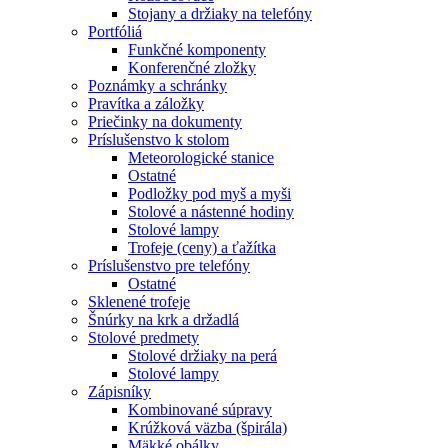
Stojany a držiaky na telefóny
Portfóliá
Funkčné komponenty
Konferenčné zložky
Poznámky a schránky
Pravítka a záložky
Priečinky na dokumenty
Príslušenstvo k stolom
Meteorologické stanice
Ostatné
Podložky pod myš a myši
Stolové a nástenné hodiny
Stolové lampy
Trofeje (ceny) a ťažítka
Príslušenstvo pre telefóny
Ostatné
Sklenené trofeje
Šnúrky na krk a držadlá
Stolové predmety
Stolové držiaky na perá
Stolové lampy
Zápisníky
Kombinované súpravy
Krúžková väzba (špirála)
Mäkké obálky