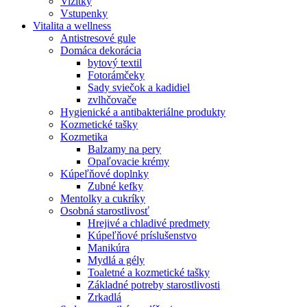
Vizitky
Vstupenky
Vitalita a wellness
Antistresové gule
Domáca dekorácia
bytový textil
Fotorámčeky
Sady sviečok a kadidiel
zvlhčovače
Hygienické a antibakteriálne produkty
Kozmetické tašky
Kozmetika
Balzamy na pery
Opaľovacie krémy
Kúpeľňové doplnky
Zubné kefky
Mentolky a cukríky
Osobná starostlivosť
Hrejivé a chladivé predmety
Kúpeľňové príslušenstvo
Manikúra
Mydlá a gély
Toaletné a kozmetické tašky
Základné potreby starostlivosti
Zrkadlá