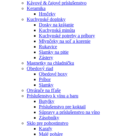
Kávové & čajové príslušenstvo
Keramika
Hrnčeky
Kuchynské doplnky
Dosky na krájanie
Kuchynská minúta
Kuchynské potreby a príbory
Mlynčeky na soľ a korenie
Rukavice
Slamky na pitie
Zástery
Magnetky na chladničku
Obedový riad
Obedové boxy
Príbor
Slamky
Otvárače na fľaše
Príslušenstvo k vínu a baru
Butylky
Príslušenstvo pre koktail
Súpravy a príslušenstvo na víno
Zásobníky
Sklo pre pohostinstvo
Karafy
Malé poháre