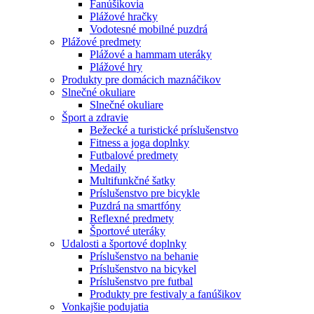
Fanúšikovia
Plážové hračky
Vodotesné mobilné puzdrá
Plážové predmety
Plážové a hammam uteráky
Plážové hry
Produkty pre domácich maznáčikov
Slnečné okuliare
Slnečné okuliare
Šport a zdravie
Bežecké a turistické príslušenstvo
Fitness a joga doplnky
Futbalové predmety
Medaily
Multifunkčné šatky
Príslušenstvo pre bicykle
Puzdrá na smartfóny
Reflexné predmety
Športové uteráky
Udalosti a športové doplnky
Príslušenstvo na behanie
Príslušenstvo na bicykel
Príslušenstvo pre futbal
Produkty pre festivaly a fanúšikov
Vonkajšie podujatia