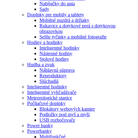
Nabíjačky do auta
Sady
Doplnky pre mobily a tablety
Mobilné puzdrá a držiaky
Rukavice a dotykové perá s dotykovou
obrazovkou
Selfie tyčinky a mobilné fotografie
Hodiny a hodinky
Inteligentné hodinky
Nástenné hodiny
Stolové hodiny
Hudba a zvuk
Náhlavná súprava
Reproduktory
Slúchadlá
Inteligentné hodinky
Inteligentné vyhľadávače
Meteorologické stanice
Počítačové doplnky
Blokátory webových kamier
Podložky pod myš a myši
USB rozbočovače
Power banky
Powerbanky
Multifunkčné