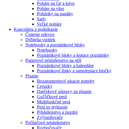
Poháre na čaj a kávu
Poháre na víno
Poháriky na panáky
Sady
Veľké poháre
Kancelária a podnikanie
Čistenie odevov
Držitelia vizitiek
Notebooky a poznámkové bloky
Notebooky
Poznámkové bloky a lepiace poznámky
Papierové príslušenstvo na stôl
Poznámkové bloky a kalendáre
Poznámkové lístky a samolepiace bločky
Písanie
Bezatramentové písacie potreby
Ceruzky
Darčekové súpravy na písanie
Guľôčkové perá
Multifunkčné perá
Perá so stylusom
Príslušenstvo a puzdrá
Zvýrazňovače
Počítačové príslušenstvo
Rozbočovače