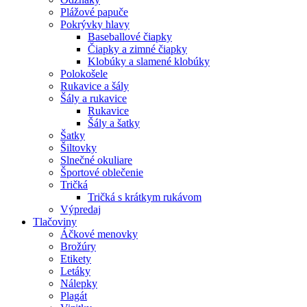
Plážové papuče
Pokrývky hlavy
Baseballové čiapky
Čiapky a zimné čiapky
Klobúky a slamené klobúky
Polokošele
Rukavice a šály
Šály a rukavice
Rukavice
Šály a šatky
Šatky
Šiltovky
Slnečné okuliare
Športové oblečenie
Tričká
Tričká s krátkym rukávom
Výpredaj
Tlačoviny
Áčkové menovky
Brožúry
Etikety
Letáky
Nálepky
Plagát