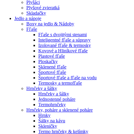
Plyšáci
Plyšové zvieratká
Skladačky
Jedlo a nápoje
Boxy na jedlo & Nádoby
Fľaše
Fľaše s dvojitými stenami
Inteligentné fľaše a súpravy
Izolované fľaše & termosky
Kovové a Hliníkové fľaše
Plastové fľaše
Ploskačky
Sklenené fľaše
Športové fľaše
Športové fľaše a fľaše na vodu
Termosky a termofľaše
Hrnčeky a šálky
Hrnčeky a šálky
Jednostenné poháre
Termohrnčeky
Hrnčeky, poháre a sklenené poháre
Hrnky
Šálky na kávu
Skleničky
Termo hrnčeky & kelímky