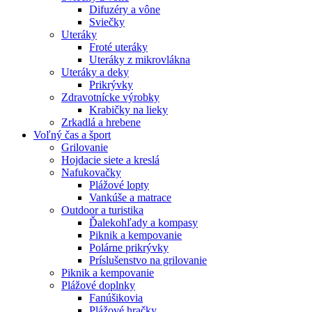
Difuzéry a vône
Sviečky
Uteráky
Froté uteráky
Uteráky z mikrovlákna
Uteráky a deky
Prikrývky
Zdravotnícke výrobky
Krabičky na lieky
Zrkadlá a hrebene
Voľný čas a šport
Grilovanie
Hojdacie siete a kreslá
Nafukovačky
Plážové lopty
Vankúše a matrace
Outdoor a turistika
Ďalekohľady a kompasy
Piknik a kempovanie
Polárne prikrývky
Príslušenstvo na grilovanie
Piknik a kempovanie
Plážové doplnky
Fanúšikovia
Plážové hračky