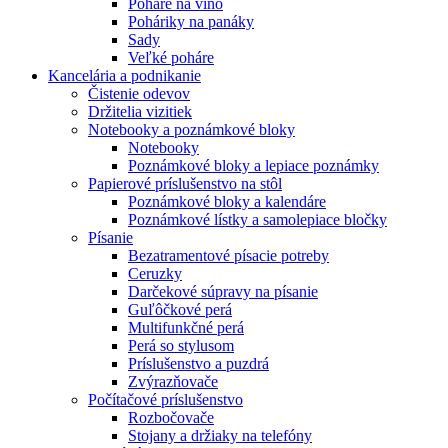
Poháre na víno
Poháriky na panáky
Sady
Veľké poháre
Kancelária a podnikanie
Čistenie odevov
Držitelia vizitiek
Notebooky a poznámkové bloky
Notebooky
Poznámkové bloky a lepiace poznámky
Papierové príslušenstvo na stôl
Poznámkové bloky a kalendáre
Poznámkové lístky a samolepiace bločky
Písanie
Bezatramentové písacie potreby
Ceruzky
Darčekové súpravy na písanie
Guľôčkové perá
Multifunkčné perá
Perá so stylusom
Príslušenstvo a puzdrá
Zvýrazňovače
Počítačové príslušenstvo
Rozbočovače
Stojany a držiaky na telefóny