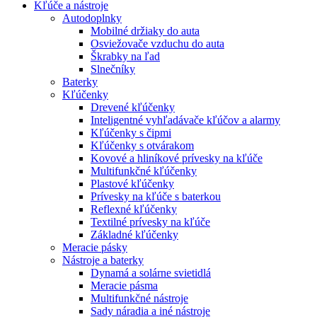
Kľúče a nástroje
Autodoplnky
Mobilné držiaky do auta
Osviežovače vzduchu do auta
Škrabky na ľad
Slnečníky
Baterky
Kľúčenky
Drevené kľúčenky
Inteligentné vyhľadávače kľúčov a alarmy
Kľúčenky s čipmi
Kľúčenky s otvárakom
Kovové a hliníkové prívesky na kľúče
Multifunkčné kľúčenky
Plastové kľúčenky
Prívesky na kľúče s baterkou
Reflexné kľúčenky
Textilné prívesky na kľúče
Základné kľúčenky
Meracie pásky
Nástroje a baterky
Dynamá a solárne svietidlá
Meracie pásma
Multifunkčné nástroje
Sady náradia a iné nástroje