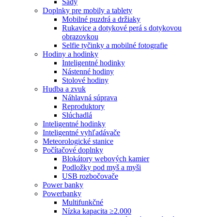
Sady
Doplnky pre mobily a tablety
Mobilné puzdrá a držiaky
Rukavice a dotykové perá s dotykovou
obrazovkou
Selfie tyčinky a mobilné fotografie
Hodiny a hodinky
Inteligentné hodinky
Nástenné hodiny
Stolové hodiny
Hudba a zvuk
Náhlavná súprava
Reproduktory
Slúchadlá
Inteligentné hodinky
Inteligentné vyhľadávače
Meteorologické stanice
Počítačové doplnky
Blokátory webových kamier
Podložky pod myš a myši
USB rozbočovače
Power banky
Powerbanky
Multifunkčné
Nízka kapacita ≥2.000