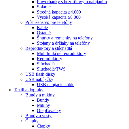
Powerbanky s bezdrôtovým nabíjaním
Solárne
Stredná kapacita ≥4.000
Vysoká kapacita ≥8 000
Príslušenstvo pre telefóny
Káble
Ostatné
Šnúrky a remienky na telefóny
Stojany a držiaky na telefóny
Reproduktory a slúchadlá
Multifunkčné reproduktory
Reproduktory
Slúchadlá
Slúchadlá/TWS
USB flash disky
USB nabíjačky
USB nabíjacie káble
Textil a doplnky
Bundy a mikiny
Bundy
Mikiny
Otepľovačky
Bundy a vesty
Čiapky
Čiapky