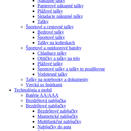
Nákupné tašky
Papierové nákupné tašky
Plážové tašky
Skladacie nákupné tašky
Tašky
Športové a cestovné tašky
Bedrové tašky
Športové tašky
Tašky na kolieskach
Športové a outdoorové batohy
Chladiace tašky
Obličky a tašky na telo
Plážové tašky
Športové tašky a tašky to posilňovne
Vodotesné tašky
Tašky na notebooky a dokumenty
Vrecká so šnúrkami
Technológia a mobil
Batérie AA/AAA
Bezdrôtová nabíjačka
Bezdrôtové nabíjačky
Bezdrôtové nabíjačky
Magnetické nabíjačky
Multifunkčné nabíjačky
Nabíjačky do auta