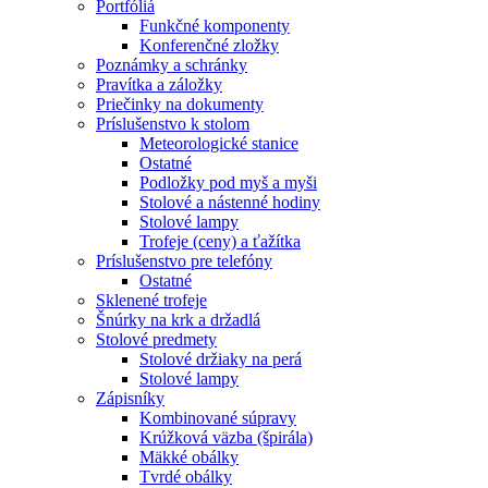
Portfóliá
Funkčné komponenty
Konferenčné zložky
Poznámky a schránky
Pravítka a záložky
Priečinky na dokumenty
Príslušenstvo k stolom
Meteorologické stanice
Ostatné
Podložky pod myš a myši
Stolové a nástenné hodiny
Stolové lampy
Trofeje (ceny) a ťažítka
Príslušenstvo pre telefóny
Ostatné
Sklenené trofeje
Šnúrky na krk a držadlá
Stolové predmety
Stolové držiaky na perá
Stolové lampy
Zápisníky
Kombinované súpravy
Krúžková väzba (špirála)
Mäkké obálky
Tvrdé obálky