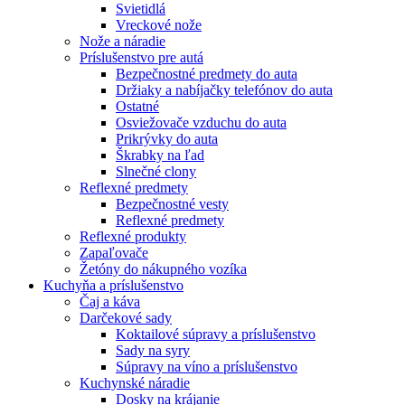
Svietidlá
Vreckové nože
Nože a náradie
Príslušenstvo pre autá
Bezpečnostné predmety do auta
Držiaky a nabíjačky telefónov do auta
Ostatné
Osviežovače vzduchu do auta
Prikrývky do auta
Škrabky na ľad
Slnečné clony
Reflexné predmety
Bezpečnostné vesty
Reflexné predmety
Reflexné produkty
Zapaľovače
Žetóny do nákupného vozíka
Kuchyňa a príslušenstvo
Čaj a káva
Darčekové sady
Koktailové súpravy a príslušenstvo
Sady na syry
Súpravy na víno a príslušenstvo
Kuchynské náradie
Dosky na krájanie