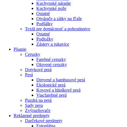
Kuchynské náradie
Kuchynské nože
Ostatné
Otvárače a zátky na fľaše
Podšálky
Textil pre domácnosť a pohostinstvo
Ostatné
Podložky
Zástery a rukavice
Písanie
Ceruzky
Farebné ceruzky
Olovené ceruzky
Dotykové perá
Perá
Drevené a bambusové perá
Ekologické perá
Kovové a hliníkové perá
Viacfarebné perá
Puzdrá na perá
Sady pera
Zvýrazňovače
Reklamné predmety
Darčekové predmety
Fotoplátna