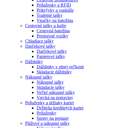
Peňaženky a RFID
Prikrývky a vankúše
Toaletné tašky
Visačky na batožinu
Cestovné tašky a kufre
Cestovná batožina
Prepravné vozíky
Chladiace tašky
Darčekové tašky
Darčekové tašky
Papierové tašky
Dáždniky
Dáždniky v plnej veľkosti
Skladacie dáždniky
Nákupné tašky
Nákupné tašky
Skladacie tašky
Veľké nákupné tašky
Vrecká na potraviny
Peňaženky a držiaky kariet
Držitelia kreditných kariet
Peňaženky
Spony na peniaze
Plážové a nákupné tašky