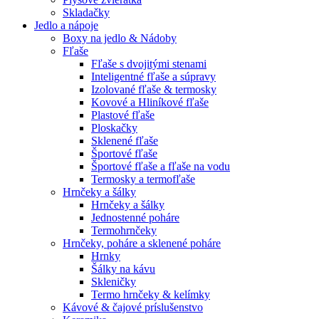
Skladačky
Jedlo a nápoje
Boxy na jedlo & Nádoby
Fľaše
Fľaše s dvojitými stenami
Inteligentné fľaše a súpravy
Izolované fľaše & termosky
Kovové a Hliníkové fľaše
Plastové fľaše
Ploskačky
Sklenené fľaše
Športové fľaše
Športové fľaše a fľaše na vodu
Termosky a termofľaše
Hrnčeky a šálky
Hrnčeky a šálky
Jednostenné poháre
Termohrnčeky
Hrnčeky, poháre a sklenené poháre
Hrnky
Šálky na kávu
Skleničky
Termo hrnčeky & kelímky
Kávové & čajové príslušenstvo