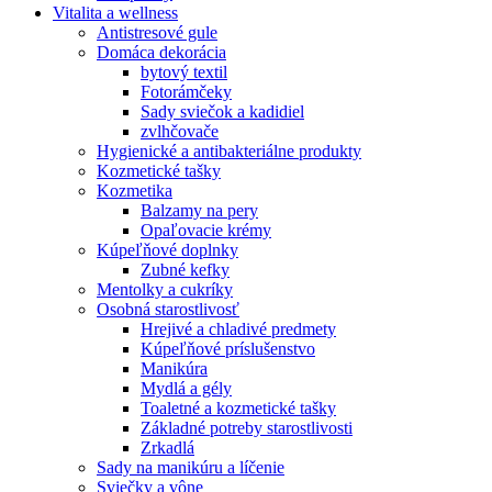
Vitalita a wellness
Antistresové gule
Domáca dekorácia
bytový textil
Fotorámčeky
Sady sviečok a kadidiel
zvlhčovače
Hygienické a antibakteriálne produkty
Kozmetické tašky
Kozmetika
Balzamy na pery
Opaľovacie krémy
Kúpeľňové doplnky
Zubné kefky
Mentolky a cukríky
Osobná starostlivosť
Hrejivé a chladivé predmety
Kúpeľňové príslušenstvo
Manikúra
Mydlá a gély
Toaletné a kozmetické tašky
Základné potreby starostlivosti
Zrkadlá
Sady na manikúru a líčenie
Sviečky a vône