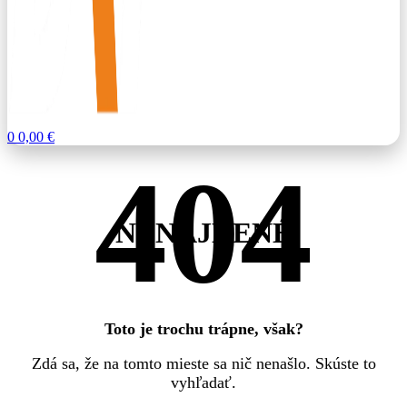
0
0,00
€
NENÁJDENÉ
Toto je trochu trápne, však?
Zdá sa, že na tomto mieste sa nič nenašlo. Skúste to
vyhľadať.