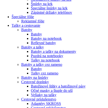
Šnúrky na krk
Špeciálne šnúrky na krk
Zápästné držiaky telefónov
Špeciálne fólie
Reklamné fólie
Tašky a cestovanie
Batohy
Batohy
Batohy na notebook
Reflexné batohy
Batohy a tašky
Batohy a tašky na dokumenty
Puzdrá na notebooky
Tašky na notebook
Batohy a tašky cez rameno
Batohy
Tašky cez rameno
Batohy na šnúrky
Cestovné doplnky
Batožinové štítky a batožinové pásy
Očné masky a štuple do uší
Vešiaky na tašky
Cestovné príslušenstvo
Adaptéry SKROSS
Cestovné príslušenstvo