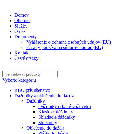
✉
office@datshop.sk
|
☎
+421 911 742 071
Domov
Obchod
Služby
O nás
Dokumenty
Vyhlásenie o ochrane osobných údajov (EU)
Zásady používania súborov cookie (EÚ)
Kontakt
Časté otázky
Vyberte kategóriu
BBQ príslušenstvo
Dáždniky a oblečenie do dažďa
Dáždniky
Dáždniky odolné voči vetru
Klasické dáždniky
Skladacie dáždniky
Slnečníky
Oblečenie do dažďa
Plášte do dažďa