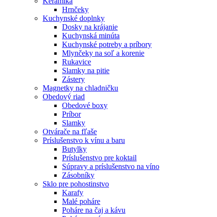
Keramika
Hrnčeky
Kuchynské doplnky
Dosky na krájanie
Kuchynská minúta
Kuchynské potreby a príbory
Mlynčeky na soľ a korenie
Rukavice
Slamky na pitie
Zástery
Magnetky na chladničku
Obedový riad
Obedové boxy
Príbor
Slamky
Otvárače na fľaše
Príslušenstvo k vínu a baru
Butylky
Príslušenstvo pre koktail
Súpravy a príslušenstvo na víno
Zásobníky
Sklo pre pohostinstvo
Karafy
Malé poháre
Poháre na čaj a kávu