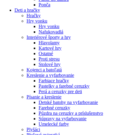
Ponča
Deti a hračky
Hračky
Hry vonku
Hry vonku
Nafukovadlá
Interiérové športy a hry
Hlavolamy
Kartové hry
Ostatné
Proti stresu
Stolové hry
Kojenci a batoľatá
Kreslenie a vyfarbovanie
Farbiace hračky
Pastelky a farebné ceruzky
Perá a ceruzky pre deti
Písanie a kreslenie
Detské batohy na vyfarbovanie
Farebné ceruzky
Púzdra na ceruzky a príslušenstvo
Súpravy na vyfarbovanie
Umelecké farby
Plyšáci
Plyšové zvieratká