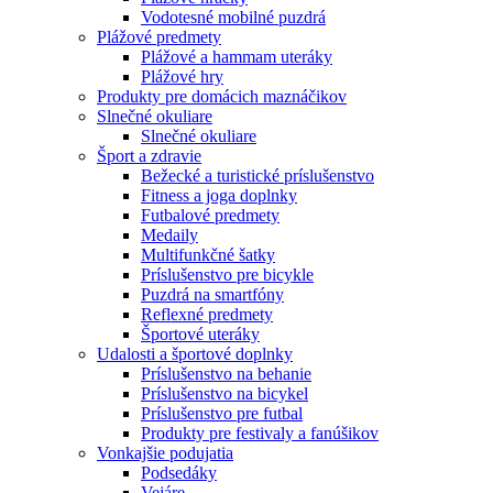
Vodotesné mobilné puzdrá
Plážové predmety
Plážové a hammam uteráky
Plážové hry
Produkty pre domácich maznáčikov
Slnečné okuliare
Slnečné okuliare
Šport a zdravie
Bežecké a turistické príslušenstvo
Fitness a joga doplnky
Futbalové predmety
Medaily
Multifunkčné šatky
Príslušenstvo pre bicykle
Puzdrá na smartfóny
Reflexné predmety
Športové uteráky
Udalosti a športové doplnky
Príslušenstvo na behanie
Príslušenstvo na bicykel
Príslušenstvo pre futbal
Produkty pre festivaly a fanúšikov
Vonkajšie podujatia
Podsedáky
Vejáre