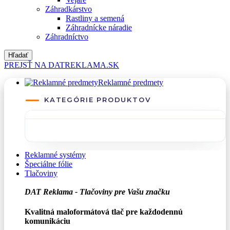
Záhradkárstvo
Rastliny a semená
Záhradnícke náradie
Záhradníctvo
Hľadať
PREJSŤ NA DATREKLAMA.SK
Reklamné predmety
KATEGÓRIE PRODUKTOV
Reklamné systémy
Špeciálne fólie
Tlačoviny
DAT Reklama - Tlačoviny pre Vašu značku
Kvalitná maloformátová tlač pre každodennú
komunikáciu