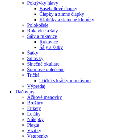
Pokrývky hlavy
Baseballové čiapky
Čiapky a zimné čiapky
Klobúky a slamené klobúky
Polokošele
Rukavice a šály
Šály a rukavice
Rukavice
Šály a šatky
Šatky
Šiltovky
Slnečné okuliare
Športové oblečenie
Tričká
Tričká s krátkym rukávom
Výpredaj
Tlačoviny
Áčkové menovky
Brožúry
Etikety
Letáky
Nálepky
Plagát
Vizitky
Vstupenky