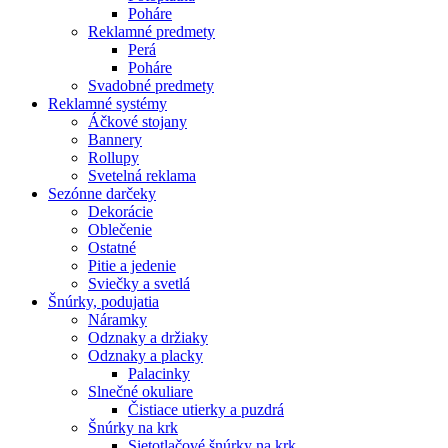
Poháre
Reklamné predmety
Perá
Poháre
Svadobné predmety
Reklamné systémy
Áčkové stojany
Bannery
Rollupy
Svetelná reklama
Sezónne darčeky
Dekorácie
Oblečenie
Ostatné
Pitie a jedenie
Sviečky a svetlá
Šnúrky, podujatia
Náramky
Odznaky a držiaky
Odznaky a placky
Palacinky
Slnečné okuliare
Čistiace utierky a puzdrá
Šnúrky na krk
Sietotlačové šnúrky na krk