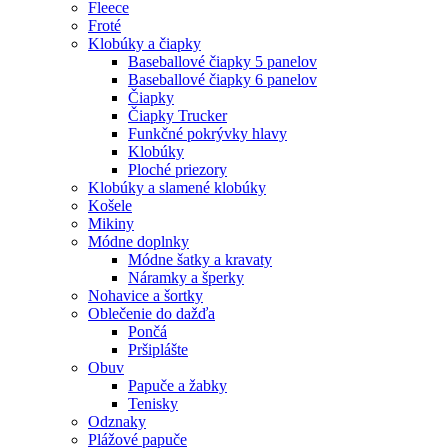
Fleece
Froté
Klobúky a čiapky
Baseballové čiapky 5 panelov
Baseballové čiapky 6 panelov
Čiapky
Čiapky Trucker
Funkčné pokrývky hlavy
Klobúky
Ploché priezory
Klobúky a slamené klobúky
Košele
Mikiny
Módne doplnky
Módne šatky a kravaty
Náramky a šperky
Nohavice a šortky
Oblečenie do dažďa
Pončá
Pršiplášte
Obuv
Papuče a žabky
Tenisky
Odznaky
Plážové papuče