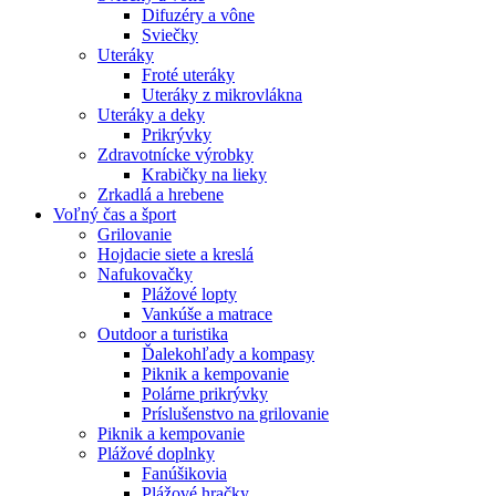
Difuzéry a vône
Sviečky
Uteráky
Froté uteráky
Uteráky z mikrovlákna
Uteráky a deky
Prikrývky
Zdravotnícke výrobky
Krabičky na lieky
Zrkadlá a hrebene
Voľný čas a šport
Grilovanie
Hojdacie siete a kreslá
Nafukovačky
Plážové lopty
Vankúše a matrace
Outdoor a turistika
Ďalekohľady a kompasy
Piknik a kempovanie
Polárne prikrývky
Príslušenstvo na grilovanie
Piknik a kempovanie
Plážové doplnky
Fanúšikovia
Plážové hračky