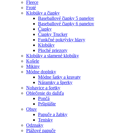
Fleece
Froté
Klobúky a čiapky
Baseballové čiapky 5 panelov
Baseballové čiapky 6 panelov
Čiapky
Čiapky Trucker
Funkčné pokrývky hlavy
Klobúky
Ploché priezory
Klobúky a slamené klobúky
Košele
Mikiny
Módne doplnky
Módne šatky a kravaty
Náramky a šperky
Nohavice a šortky
Oblečenie do dažďa
Pončá
Pršiplášte
Obuv
Papuče a žabky
Tenisky
Odznaky
Plážové papuče