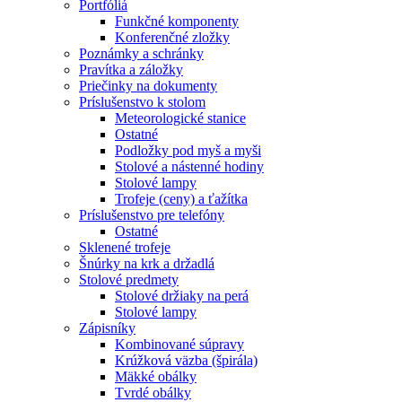
Portfóliá
Funkčné komponenty
Konferenčné zložky
Poznámky a schránky
Pravítka a záložky
Priečinky na dokumenty
Príslušenstvo k stolom
Meteorologické stanice
Ostatné
Podložky pod myš a myši
Stolové a nástenné hodiny
Stolové lampy
Trofeje (ceny) a ťažítka
Príslušenstvo pre telefóny
Ostatné
Sklenené trofeje
Šnúrky na krk a držadlá
Stolové predmety
Stolové držiaky na perá
Stolové lampy
Zápisníky
Kombinované súpravy
Krúžková väzba (špirála)
Mäkké obálky
Tvrdé obálky