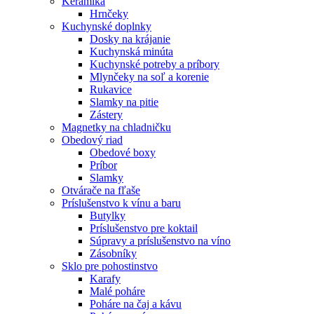
Keramika
Hrnčeky
Kuchynské doplnky
Dosky na krájanie
Kuchynská minúta
Kuchynské potreby a príbory
Mlynčeky na soľ a korenie
Rukavice
Slamky na pitie
Zástery
Magnetky na chladničku
Obedový riad
Obedové boxy
Príbor
Slamky
Otvárače na fľaše
Príslušenstvo k vínu a baru
Butylky
Príslušenstvo pre koktail
Súpravy a príslušenstvo na víno
Zásobníky
Sklo pre pohostinstvo
Karafy
Malé poháre
Poháre na čaj a kávu