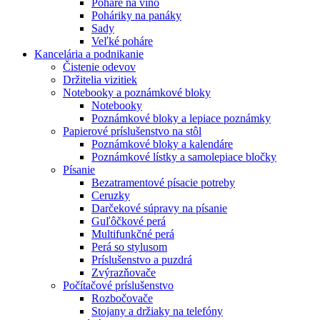
Poháre na víno
Poháriky na panáky
Sady
Veľké poháre
Kancelária a podnikanie
Čistenie odevov
Držitelia vizitiek
Notebooky a poznámkové bloky
Notebooky
Poznámkové bloky a lepiace poznámky
Papierové príslušenstvo na stôl
Poznámkové bloky a kalendáre
Poznámkové lístky a samolepiace bločky
Písanie
Bezatramentové písacie potreby
Ceruzky
Darčekové súpravy na písanie
Guľôčkové perá
Multifunkčné perá
Perá so stylusom
Príslušenstvo a puzdrá
Zvýrazňovače
Počítačové príslušenstvo
Rozbočovače
Stojany a držiaky na telefóny