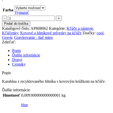
Farba
Vymazať
množstvo
Prívesok
Pridať do košíka
Na
Katalógové číslo:
AP808062
Kategórie:
Kľúče a nástroje
,
Kľúče
Kľúčenky
,
Kovové a hliníkové prívesky na kľúče
Značky:
cool
,
Gravír
,
Gravírovanie - tlač mien
Zdieľať:
Popis
Ďalšie informácie
Dopyt
Cenniky
Popis
Karabína z recyklovaného hliníka s kovovým krúžkom na kľúče.
Ďalšie informácie
Hmotnosť
0,009300000000000001 kg
blue