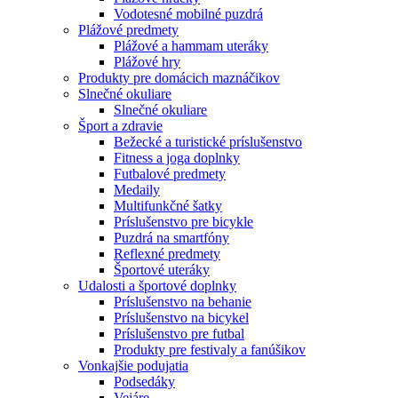
Vodotesné mobilné puzdrá
Plážové predmety
Plážové a hammam uteráky
Plážové hry
Produkty pre domácich maznáčikov
Slnečné okuliare
Slnečné okuliare
Šport a zdravie
Bežecké a turistické príslušenstvo
Fitness a joga doplnky
Futbalové predmety
Medaily
Multifunkčné šatky
Príslušenstvo pre bicykle
Puzdrá na smartfóny
Reflexné predmety
Športové uteráky
Udalosti a športové doplnky
Príslušenstvo na behanie
Príslušenstvo na bicykel
Príslušenstvo pre futbal
Produkty pre festivaly a fanúšikov
Vonkajšie podujatia
Podsedáky
Vejáre