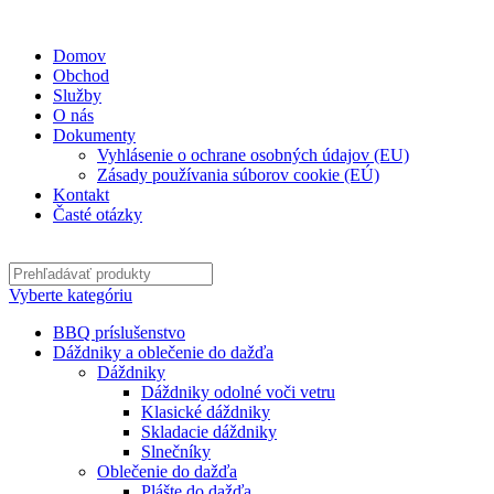
✉
office@datshop.sk
|
☎
+421 911 742 071
Domov
Obchod
Služby
O nás
Dokumenty
Vyhlásenie o ochrane osobných údajov (EU)
Zásady používania súborov cookie (EÚ)
Kontakt
Časté otázky
Vyberte kategóriu
BBQ príslušenstvo
Dáždniky a oblečenie do dažďa
Dáždniky
Dáždniky odolné voči vetru
Klasické dáždniky
Skladacie dáždniky
Slnečníky
Oblečenie do dažďa
Plášte do dažďa