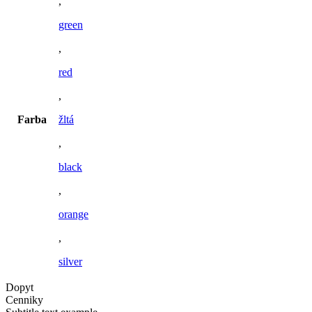
,
green
,
red
,
Farba
žltá
,
black
,
orange
,
silver
Dopyt
Cenniky