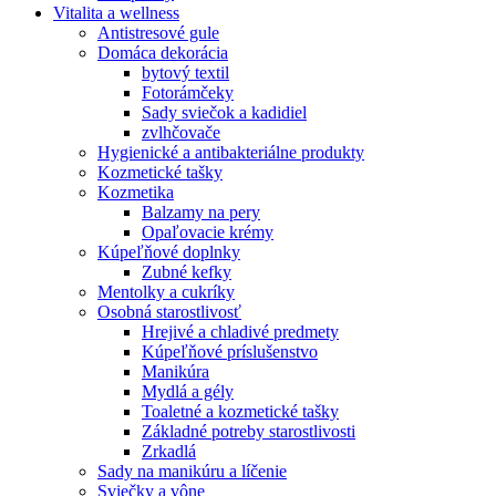
Vitalita a wellness
Antistresové gule
Domáca dekorácia
bytový textil
Fotorámčeky
Sady sviečok a kadidiel
zvlhčovače
Hygienické a antibakteriálne produkty
Kozmetické tašky
Kozmetika
Balzamy na pery
Opaľovacie krémy
Kúpeľňové doplnky
Zubné kefky
Mentolky a cukríky
Osobná starostlivosť
Hrejivé a chladivé predmety
Kúpeľňové príslušenstvo
Manikúra
Mydlá a gély
Toaletné a kozmetické tašky
Základné potreby starostlivosti
Zrkadlá
Sady na manikúru a líčenie
Sviečky a vône