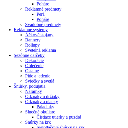
Poháre
Reklamné predmety
Perá
Poháre
Svadobné predmety
Reklamné systémy
Áčkové stojany
Bannery
Rollupy
Svetelná reklama
Sezónne darčeky
Dekorácie
Oblečenie
Ostatné
Pitie a jedenie
Sviečky a svetlá
Šnúrky, podujatia
Náramky
Odznaky a držiaky
Odznaky a placky
Palacinky
Slnečné okuliare
Čistiace utierky a puzdrá
Šnúrky na krk
Sietotlačové šnúrky na krk