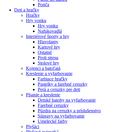
Ponča
Deti a hračky
Hračky
Hry vonku
Hry vonku
Nafukovadlá
Interiérové športy a hry
Hlavolamy
Kartové hry
Ostatné
Proti stresu
Stolové hry
Kojenci a batoľatá
Kreslenie a vyfarbovanie
Farbiace hračky
Pastelky a farebné ceruzky
Perá a ceruzky pre deti
Písanie a kreslenie
Detské batohy na vyfarbovanie
Farebné ceruzky
Púzdra na ceruzky a príslušenstvo
Súpravy na vyfarbovanie
Umelecké farby
Plyšáci
Plyšové zvieratká