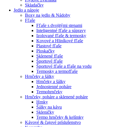
Skladačky
Jedlo a nápoje
Boxy na jedlo & Nádoby
Fľaše
Fľaše s dvojitými stenami
Inteligentné fľaše a súpravy
Izolované fľaše & termosky
Kovové a Hliníkové fľaše
Plastové fľaše
Ploskačky
Sklenené fľaše
Športové fľaše
Športové fľaše a fľaše na vodu
Termosky a termofľaše
Hrnčeky a šálky
Hrnčeky a šálky
Jednostenné poháre
Termohrnčeky
Hrnčeky, poháre a sklenené poháre
Hrnky
Šálky na kávu
Skleničky
Termo hrnčeky & kelímky
Kávové & čajové príslušenstvo