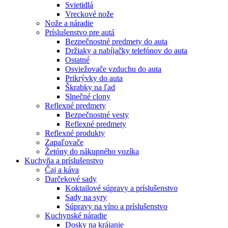
Svietidlá
Vreckové nože
Nože a náradie
Príslušenstvo pre autá
Bezpečnostné predmety do auta
Držiaky a nabíjačky telefónov do auta
Ostatné
Osviežovače vzduchu do auta
Prikrývky do auta
Škrabky na ľad
Slnečné clony
Reflexné predmety
Bezpečnostné vesty
Reflexné predmety
Reflexné produkty
Zapaľovače
Žetóny do nákupného vozíka
Kuchyňa a príslušenstvo
Čaj a káva
Darčekové sady
Koktailové súpravy a príslušenstvo
Sady na syry
Súpravy na víno a príslušenstvo
Kuchynské náradie
Dosky na krájanie