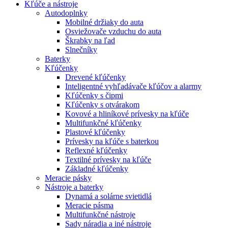
Kľúče a nástroje
Autodoplnky
Mobilné držiaky do auta
Osviežovače vzduchu do auta
Škrabky na ľad
Slnečníky
Baterky
Kľúčenky
Drevené kľúčenky
Inteligentné vyhľadávače kľúčov a alarmy
Kľúčenky s čipmi
Kľúčenky s otvárakom
Kovové a hliníkové prívesky na kľúče
Multifunkčné kľúčenky
Plastové kľúčenky
Prívesky na kľúče s baterkou
Reflexné kľúčenky
Textilné prívesky na kľúče
Základné kľúčenky
Meracie pásky
Nástroje a baterky
Dynamá a solárne svietidlá
Meracie pásma
Multifunkčné nástroje
Sady náradia a iné nástroje