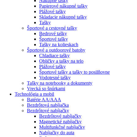
Nákupné tašky
Papierové nákupné tašky
Plážové tašky
Skladacie nákupné tašky
Tašky
Športové a cestovné tašky
Bedrové tašky
Športové tašky
Tašky na kolieskach
Športové a outdoorové batohy
Chladiace tašky
Obličky a tašky na telo
Plážové tašky
Športové tašky a tašky to posilňovne
Vodotesné tašky
Tašky na notebooky a dokumenty
Vrecká so šnúrkami
Technológia a mobil
Batérie AA/AAA
Bezdrôtová nabíjačka
Bezdrôtové nabíjačky
Bezdrôtové nabíjačky
Magnetické nabíjačky
Multifunkčné nabíjačky
Nabíjačky do auta