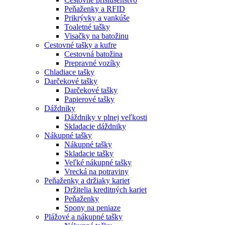
Peňaženky a RFID
Prikrývky a vankúše
Toaletné tašky
Visačky na batožinu
Cestovné tašky a kufre
Cestovná batožina
Prepravné vozíky
Chladiace tašky
Darčekové tašky
Darčekové tašky
Papierové tašky
Dáždniky
Dáždniky v plnej veľkosti
Skladacie dáždniky
Nákupné tašky
Nákupné tašky
Skladacie tašky
Veľké nákupné tašky
Vrecká na potraviny
Peňaženky a držiaky kariet
Držitelia kreditných kariet
Peňaženky
Spony na peniaze
Plážové a nákupné tašky