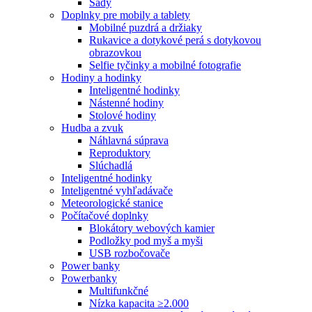
Sady
Doplnky pre mobily a tablety
Mobilné puzdrá a držiaky
Rukavice a dotykové perá s dotykovou
obrazovkou
Selfie tyčinky a mobilné fotografie
Hodiny a hodinky
Inteligentné hodinky
Nástenné hodiny
Stolové hodiny
Hudba a zvuk
Náhlavná súprava
Reproduktory
Slúchadlá
Inteligentné hodinky
Inteligentné vyhľadávače
Meteorologické stanice
Počítačové doplnky
Blokátory webových kamier
Podložky pod myš a myši
USB rozbočovače
Power banky
Powerbanky
Multifunkčné
Nízka kapacita ≥2.000