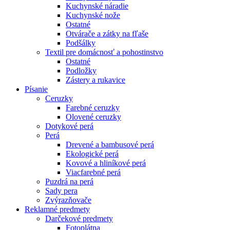
Kuchynské náradie
Kuchynské nože
Ostatné
Otvárače a zátky na fľaše
Podšálky
Textil pre domácnosť a pohostinstvo
Ostatné
Podložky
Zástery a rukavice
Písanie
Ceruzky
Farebné ceruzky
Olovené ceruzky
Dotykové perá
Perá
Drevené a bambusové perá
Ekologické perá
Kovové a hliníkové perá
Viacfarebné perá
Puzdrá na perá
Sady pera
Zvýrazňovače
Reklamné predmety
Darčekové predmety
Fotoplátna