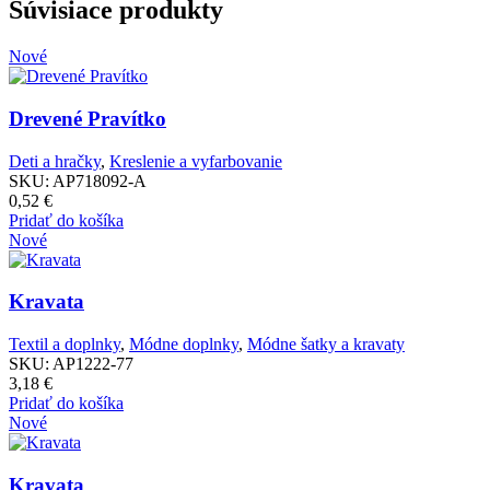
Súvisiace produkty
Nové
PARAMETRE
Drevené Pravítko
Poznámka:
Deti a hračky
,
Kreslenie a vyfarbovanie
SKU:
AP718092-A
Poznámka:
0,52
€
Pridať do košíka
Nové
Poznámka:
Kravata
Textil a doplnky
,
Módne doplnky
,
Módne šatky a kravaty
SKU:
AP1222-77
3,18
€
Pridať do košíka
Nové
Kravata