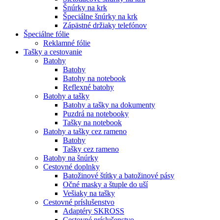
Šnúrky na krk
Špeciálne šnúrky na krk
Zápästné držiaky telefónov
Špeciálne fólie
Reklamné fólie
Tašky a cestovanie
Batohy
Batohy
Batohy na notebook
Reflexné batohy
Batohy a tašky
Batohy a tašky na dokumenty
Puzdrá na notebooky
Tašky na notebook
Batohy a tašky cez rameno
Batohy
Tašky cez rameno
Batohy na šnúrky
Cestovné doplnky
Batožinové štítky a batožinové pásy
Očné masky a štuple do uší
Vešiaky na tašky
Cestovné príslušenstvo
Adaptéry SKROSS
Cestovné príslušenstvo