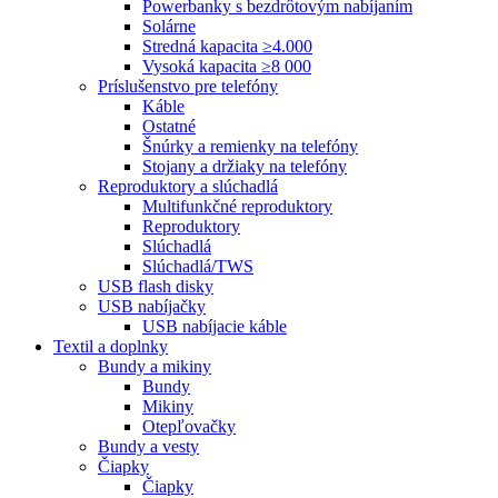
Powerbanky s bezdrôtovým nabíjaním
Solárne
Stredná kapacita ≥4.000
Vysoká kapacita ≥8 000
Príslušenstvo pre telefóny
Káble
Ostatné
Šnúrky a remienky na telefóny
Stojany a držiaky na telefóny
Reproduktory a slúchadlá
Multifunkčné reproduktory
Reproduktory
Slúchadlá
Slúchadlá/TWS
USB flash disky
USB nabíjačky
USB nabíjacie káble
Textil a doplnky
Bundy a mikiny
Bundy
Mikiny
Otepľovačky
Bundy a vesty
Čiapky
Čiapky