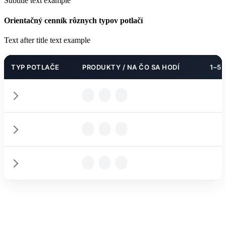
Subtitle text example
Orientačný cenník rôznych typov potlačí
Text after title text example
TYP POTLAČE
PRODUKTY / NA ČO SA HODÍ
1–5 
PODROBNOSTI
PODROBNOSTI
PARAMETRE
PODROBNOSTI
PARAMETRE