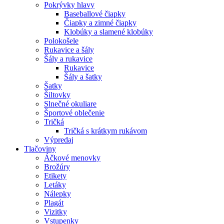
Pokrývky hlavy
Baseballové čiapky
Čiapky a zimné čiapky
Klobúky a slamené klobúky
Polokošele
Rukavice a šály
Šály a rukavice
Rukavice
Šály a šatky
Šatky
Šiltovky
Slnečné okuliare
Športové oblečenie
Tričká
Tričká s krátkym rukávom
Výpredaj
Tlačoviny
Áčkové menovky
Brožúry
Etikety
Letáky
Nálepky
Plagát
Vizitky
Vstupenky