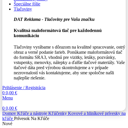
Špeciálne fólie
Tlačoviny
DAT Reklama - Tlačoviny pre Vašu značku
Kvalitná maloformátová tlač pre každodennú
komunikáciu
Tlačoviny vyrábame s dôrazom na kvalitné spracovanie, ostrý
obraz a verné podanie farieb. Ponúkame maloformátovú tlač
do formátu SRA3, vhodnú pre vizitky, letáky, pozvánky,
vstupenky, menovky, nálepky a ďalšie tlačové materiály. Vaše
tlačové dáta pred výrobou skontrolujeme a v prípade
nezrovnalostí vás kontaktujeme, aby sme spoločne našli
najlepšie riešenie.
Prihlásenie / Registrácia
0
0,00
€
Menu
0
0,00
€
Domov
Kľúče a nástroje
Kľúčenky
Kovové a hliníkové prívesky na
kľúče
Prívesok Na Kľúče
Nové