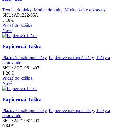
Textil a doplnky
,
Módne doplnky
,
Módne šatky a kravaty
SKU:
AP1222-06A
3,18
€
Pridať do košíka
Nové
Papierová Taška
Plážové a nákupné tašky
,
Papierové nákupné tašky
,
Tašky a
cestovanie
SKU:
AP719611-07
1,20
€
Pridať do košíka
Nové
Papierová Taška
Plážové a nákupné tašky
,
Papierové nákupné tašky
,
Tašky a
cestovanie
SKU:
AP719611-09
0,64
€