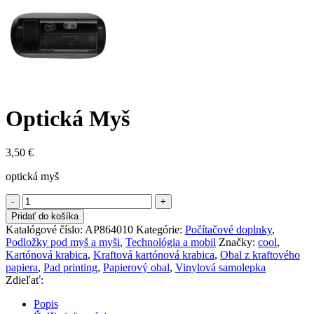
Optická Myš
3,50
€
optická myš
množstvo
Optická
Pridať do košíka
Myš
Katalógové číslo:
AP864010
Kategórie:
Počítačové doplnky
,
Podložky pod myš a myši
,
Technológia a mobil
Značky:
cool
,
Kartónová krabica
,
Kraftová kartónová krabica
,
Obal z kraftového
papiera
,
Pad printing
,
Papierový obal
,
Vinylová samolepka
Zdieľať:
Popis