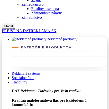
Záhradkárstvo
Rastliny a semená
Záhradnícke náradie
Záhradníctvo
Hľadať
PREJSŤ NA DATREKLAMA.SK
Reklamné predmety
KATEGÓRIE PRODUKTOV
Reklamné systémy
Špeciálne fólie
Tlačoviny
DAT Reklama - Tlačoviny pre Vašu značku
Kvalitná maloformátová tlač pre každodennú
komunikáciu