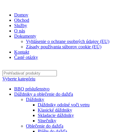
✉
office@datshop.sk
|
☎
+421 911 742 071
Domov
Obchod
Služby
O nás
Dokumenty
Vyhlásenie o ochrane osobných údajov (EU)
Zásady používania súborov cookie (EÚ)
Kontakt
Časté otázky
Vyberte kategóriu
BBQ príslušenstvo
Dáždniky a oblečenie do dažďa
Dáždniky
Dáždniky odolné voči vetru
Klasické dáždniky
Skladacie dáždniky
Slnečníky
Oblečenie do dažďa
Plášte do dažďa