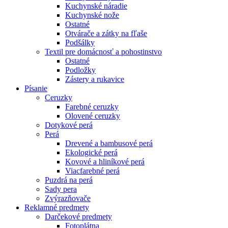
Kuchynské náradie
Kuchynské nože
Ostatné
Otvárače a zátky na fľaše
Podšálky
Textil pre domácnosť a pohostinstvo
Ostatné
Podložky
Zástery a rukavice
Písanie
Ceruzky
Farebné ceruzky
Olovené ceruzky
Dotykové perá
Perá
Drevené a bambusové perá
Ekologické perá
Kovové a hliníkové perá
Viacfarebné perá
Puzdrá na perá
Sady pera
Zvýrazňovače
Reklamné predmety
Darčekové predmety
Fotoplátna