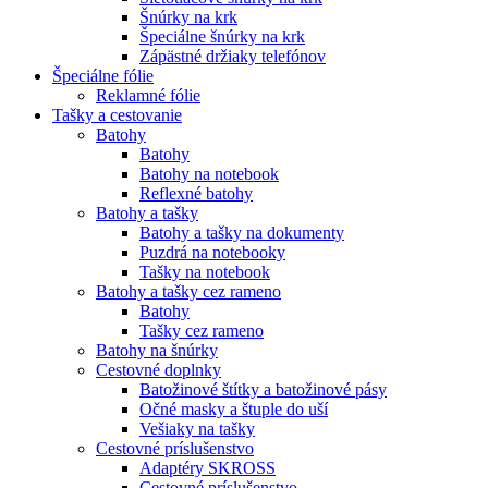
Šnúrky na krk
Špeciálne šnúrky na krk
Zápästné držiaky telefónov
Špeciálne fólie
Reklamné fólie
Tašky a cestovanie
Batohy
Batohy
Batohy na notebook
Reflexné batohy
Batohy a tašky
Batohy a tašky na dokumenty
Puzdrá na notebooky
Tašky na notebook
Batohy a tašky cez rameno
Batohy
Tašky cez rameno
Batohy na šnúrky
Cestovné doplnky
Batožinové štítky a batožinové pásy
Očné masky a štuple do uší
Vešiaky na tašky
Cestovné príslušenstvo
Adaptéry SKROSS
Cestovné príslušenstvo