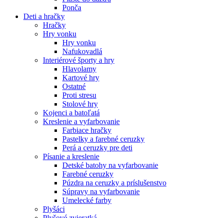
Ponča
Deti a hračky
Hračky
Hry vonku
Hry vonku
Nafukovadlá
Interiérové športy a hry
Hlavolamy
Kartové hry
Ostatné
Proti stresu
Stolové hry
Kojenci a batoľatá
Kreslenie a vyfarbovanie
Farbiace hračky
Pastelky a farebné ceruzky
Perá a ceruzky pre deti
Písanie a kreslenie
Detské batohy na vyfarbovanie
Farebné ceruzky
Púzdra na ceruzky a príslušenstvo
Súpravy na vyfarbovanie
Umelecké farby
Plyšáci
Plyšové zvieratká