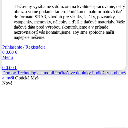
Tlačoviny vyrábame s dôrazom na kvalitné spracovanie, ostrý
obraz a verné podanie farieb. Ponúkame maloformátovú tlač
do formátu SRA3, vhodnú pre vizitky, letáky, pozvánky,
vstupenky, menovky, nálepky a ďalšie tlačové materiály. Vaše
tlačové dáta pred výrobou skontrolujeme a v prípade
nezrovnalostí vás kontaktujeme, aby sme spoločne našli
najlepšie riešenie.
Prihlásenie / Registrácia
0
0,00
€
Menu
0
0,00
€
Domov
Technológia a mobil
Počítačové doplnky
Podložky pod myš
a myši
Optická Myš
Nové