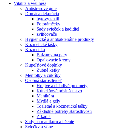
Vitalita a wellness
Antistresové gule
Domáca dekorácia
bytový textil
Fotorámčeky
Sady sviečok a kadidiel
zvlhčovače
Hygienické a antibakteriálne produkty
Kozmetické tašky
Kozmetika
Balzamy na pery
Opaľovacie krémy
Kúpeľňové doplnky
Zubné kefky
Mentolky a cukríky
Osobná starostlivosť
Hrejivé a chladivé predmety
Kúpeľňové príslušenstvo
Manikúra
Mydlá a gély
Toaletné a kozmetické tašky
Základné potreby starostlivosti
Zrkadlá
Sady na manikúru a líčenie
Sviečky a vône