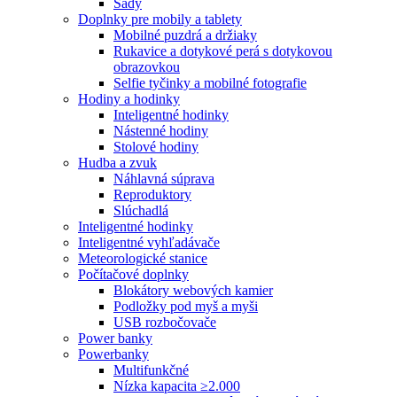
Sady
Doplnky pre mobily a tablety
Mobilné puzdrá a držiaky
Rukavice a dotykové perá s dotykovou
obrazovkou
Selfie tyčinky a mobilné fotografie
Hodiny a hodinky
Inteligentné hodinky
Nástenné hodiny
Stolové hodiny
Hudba a zvuk
Náhlavná súprava
Reproduktory
Slúchadlá
Inteligentné hodinky
Inteligentné vyhľadávače
Meteorologické stanice
Počítačové doplnky
Blokátory webových kamier
Podložky pod myš a myši
USB rozbočovače
Power banky
Powerbanky
Multifunkčné
Nízka kapacita ≥2.000