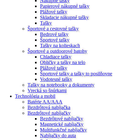
Nákupné tašky
Papierové nákupné tašky
Plážové tašky
Skladacie nákupné tašky
Tašky
Športové a cestovné tašky
Bedrové tašky
Športové tašky
Tašky na kolieskach
Športové a outdoorové batohy
Chladiace tašky
Obličky a tašky na telo
Plážové tašky
Športové tašky a tašky to posilňovne
Vodotesné tašky
Tašky na notebooky a dokumenty
Vrecká so šnúrkami
Technológia a mobil
Batérie AA/AAA
Bezdrôtová nabíjačka
Bezdrôtové nabíjačky
Bezdrôtové nabíjačky
Magnetické nabíjačky
Multifunkčné nabíjačky
Nabíjačky do auta