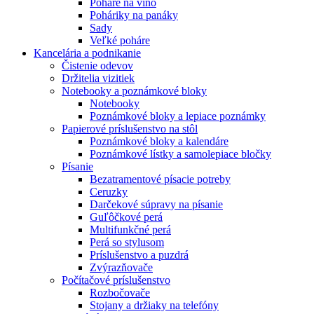
Poháre na víno
Poháriky na panáky
Sady
Veľké poháre
Kancelária a podnikanie
Čistenie odevov
Držitelia vizitiek
Notebooky a poznámkové bloky
Notebooky
Poznámkové bloky a lepiace poznámky
Papierové príslušenstvo na stôl
Poznámkové bloky a kalendáre
Poznámkové lístky a samolepiace bločky
Písanie
Bezatramentové písacie potreby
Ceruzky
Darčekové súpravy na písanie
Guľôčkové perá
Multifunkčné perá
Perá so stylusom
Príslušenstvo a puzdrá
Zvýrazňovače
Počítačové príslušenstvo
Rozbočovače
Stojany a držiaky na telefóny