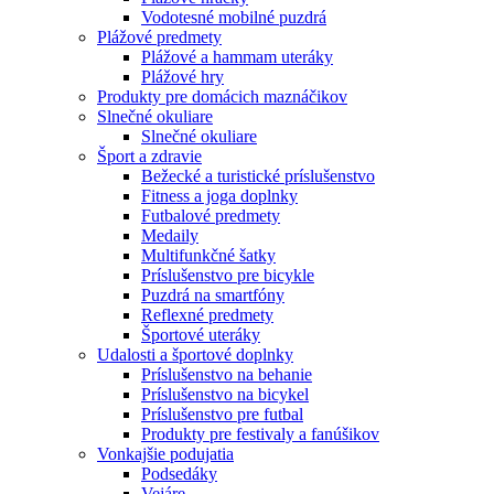
Vodotesné mobilné puzdrá
Plážové predmety
Plážové a hammam uteráky
Plážové hry
Produkty pre domácich maznáčikov
Slnečné okuliare
Slnečné okuliare
Šport a zdravie
Bežecké a turistické príslušenstvo
Fitness a joga doplnky
Futbalové predmety
Medaily
Multifunkčné šatky
Príslušenstvo pre bicykle
Puzdrá na smartfóny
Reflexné predmety
Športové uteráky
Udalosti a športové doplnky
Príslušenstvo na behanie
Príslušenstvo na bicykel
Príslušenstvo pre futbal
Produkty pre festivaly a fanúšikov
Vonkajšie podujatia
Podsedáky
Vejáre