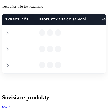
Text after title text example
TYP POTLAČE
PRODUKTY / NA ČO SA HODÍ
1–5 
PODROBNOSTI
PODROBNOSTI
PARAMETRE
PODROBNOSTI
PARAMETRE
Súvisiace produkty
Nové