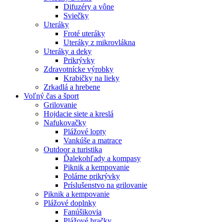
Difuzéry a vône
Sviečky
Uteráky
Froté uteráky
Uteráky z mikrovlákna
Uteráky a deky
Prikrývky
Zdravotnícke výrobky
Krabičky na lieky
Zrkadlá a hrebene
Voľný čas a šport
Grilovanie
Hojdacie siete a kreslá
Nafukovačky
Plážové lopty
Vankúše a matrace
Outdoor a turistika
Ďalekohľady a kompasy
Piknik a kempovanie
Polárne prikrývky
Príslušenstvo na grilovanie
Piknik a kempovanie
Plážové doplnky
Fanúšikovia
Plážové hračky