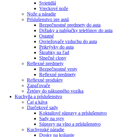
Svietidlá
Vreckové nože
Nože a náradie
Príslušenstvo pre autá
Bezpečnostné predmety do auta
Držiaky a nabíjačky telefónov do auta
Ostatné
Osviežovače vzduchu do auta
Prikrývky do auta
Škrabky na ľad
Slnečné clony
Reflexné predmety
Bezpečnostné vesty
Reflexné predmety
Reflexné produkty
Zapaľovače
Žetóny do nákupného vozíka
Kuchyňa a príslušenstvo
Čaj a káva
Darčekové sady
Koktailové súpravy a príslušenstvo
Sady na syry
Súpravy na víno a príslušenstvo
Kuchynské náradie
Dosky na krájanie