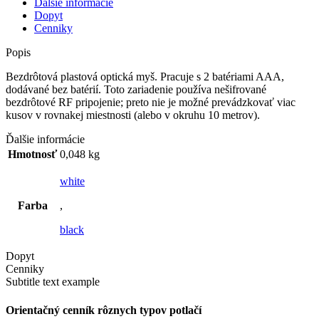
Ďalšie informácie
Dopyt
Cenniky
Popis
Bezdrôtová plastová optická myš. Pracuje s 2 batériami AAA,
dodávané bez batérií. Toto zariadenie používa nešifrované
bezdrôtové RF pripojenie; preto nie je možné prevádzkovať viac
kusov v rovnakej miestnosti (alebo v okruhu 10 metrov).
Ďalšie informácie
Hmotnosť
0,048 kg
white
Farba
,
black
Dopyt
Cenniky
Subtitle text example
Orientačný cenník rôznych typov potlačí