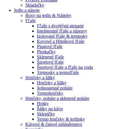
Skladačky
Jedlo a nápoje
Boxy na jedlo & Nádoby
Fľaše
Fľaše s dvojitými stenami
Inteligentné fľaše a súpravy
Izolované fľaše & termosky
Kovové a Hliníkové fľaše
Plastové fľaše
Ploskačky
Sklenené fľaše
Športové fľaše
Športové fľaše a fľaše na vodu
Termosky a termofľaše
Hrnčeky a šálky
Hrnčeky a šálky
Jednostenné poháre
Termohrnčeky
Hrnčeky, poháre a sklenené poháre
Hrnky
Šálky na kávu
Skleničky
Termo hrnčeky & kelímky
Kávové & čajové príslušenstvo