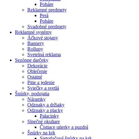
Poháre
Reklamné predmety
Perá
Poháre
Svadobné predmety
Reklamné systémy
Áčkové stojany
Bannery
Rollupy
Svetelná reklama
Sezónne darčeky
Dekorácie
Oblečenie
Ostatné
Pitie a jedenie
Sviečky a svetlá
Šnúrky, podujatia
Náramky
Odznaky a držiaky
Odznaky a placky
Palacinky
Slnečné okuliare
Čistiace utierky a puzdrá
Šnúrky na krk
Sietotlačové šnúrky na krk