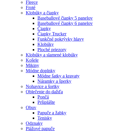
Fleece
Froté
Klobúky a čiapky
Baseballové čiapky 5 panelov
Baseballové čiapky 6 panelov
Čiapky
Čiapky Trucker
Funkčné pokrývky hlavy
Klobúky
Ploché priezory
Klobúky a slamené klobúky
Košele
Mikiny
Módne doplnky
Módne šatky a kravaty
Náramky a šperky
Nohavice a šortky
Oblečenie do dažďa
Pončá
Pršiplášte
Obuv
Papuče a žabky
Tenisky
Odznaky
Plážové papuče