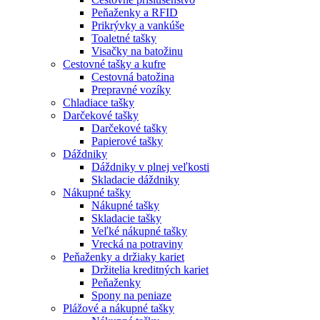
Peňaženky a RFID
Prikrývky a vankúše
Toaletné tašky
Visačky na batožinu
Cestovné tašky a kufre
Cestovná batožina
Prepravné vozíky
Chladiace tašky
Darčekové tašky
Darčekové tašky
Papierové tašky
Dáždniky
Dáždniky v plnej veľkosti
Skladacie dáždniky
Nákupné tašky
Nákupné tašky
Skladacie tašky
Veľké nákupné tašky
Vrecká na potraviny
Peňaženky a držiaky kariet
Držitelia kreditných kariet
Peňaženky
Spony na peniaze
Plážové a nákupné tašky