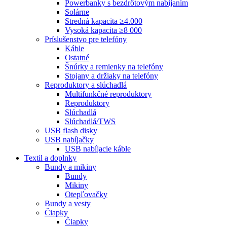
Powerbanky s bezdrôtovým nabíjaním
Solárne
Stredná kapacita ≥4.000
Vysoká kapacita ≥8 000
Príslušenstvo pre telefóny
Káble
Ostatné
Šnúrky a remienky na telefóny
Stojany a držiaky na telefóny
Reproduktory a slúchadlá
Multifunkčné reproduktory
Reproduktory
Slúchadlá
Slúchadlá/TWS
USB flash disky
USB nabíjačky
USB nabíjacie káble
Textil a doplnky
Bundy a mikiny
Bundy
Mikiny
Otepľovačky
Bundy a vesty
Čiapky
Čiapky