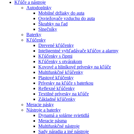
Kľúče a nástroje
Autodoplnky
Mobilné držiaky do auta
Osviežovače vzduchu do auta
Škrabky na ľad
Slnečníky
Baterky
Kľúčenky
Drevené kľúčenky
Inteligentné vyhľadávače kľúčov a alarmy
Kľúčenky s čipmi
Kľúčenky s otvárakom
Kovové a hliníkové prívesky na kľúče
Multifunkčné kľúčenky
Plastové kľúčenky
Prívesky na kľúče s baterkou
Reflexné kľúčenky
Textilné prívesky na kľúče
Základné kľúčenky
Meracie pásky
Nástroje a baterky
Dynamá a solárne svietidlá
Meracie pásma
Multifunkčné nástroje
Sady náradia a iné nástroje