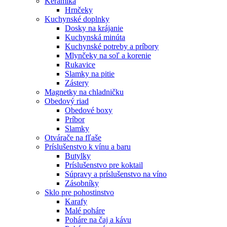
Keramika
Hrnčeky
Kuchynské doplnky
Dosky na krájanie
Kuchynská minúta
Kuchynské potreby a príbory
Mlynčeky na soľ a korenie
Rukavice
Slamky na pitie
Zástery
Magnetky na chladničku
Obedový riad
Obedové boxy
Príbor
Slamky
Otvárače na fľaše
Príslušenstvo k vínu a baru
Butylky
Príslušenstvo pre koktail
Súpravy a príslušenstvo na víno
Zásobníky
Sklo pre pohostinstvo
Karafy
Malé poháre
Poháre na čaj a kávu