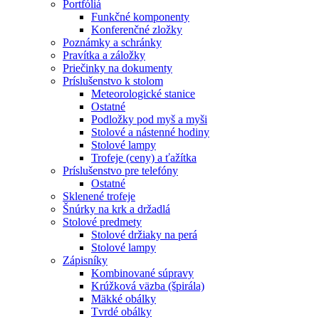
Portfóliá
Funkčné komponenty
Konferenčné zložky
Poznámky a schránky
Pravítka a záložky
Priečinky na dokumenty
Príslušenstvo k stolom
Meteorologické stanice
Ostatné
Podložky pod myš a myši
Stolové a nástenné hodiny
Stolové lampy
Trofeje (ceny) a ťažítka
Príslušenstvo pre telefóny
Ostatné
Sklenené trofeje
Šnúrky na krk a držadlá
Stolové predmety
Stolové držiaky na perá
Stolové lampy
Zápisníky
Kombinované súpravy
Krúžková väzba (špirála)
Mäkké obálky
Tvrdé obálky