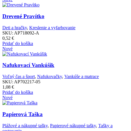
PARAMETRE
Drevené Pravítko
Poznámka:
Deti a hračky
,
Kreslenie a vyfarbovanie
SKU:
AP718092-A
Poznámka:
0,52
€
Pridať do košíka
Nové
Poznámka:
Nafukovací Vankúšik
Voľný čas a šport
,
Nafukovačky
,
Vankúše a matrace
SKU:
AP702217-05
1,08
€
Pridať do košíka
Nové
Papierová Taška
Plážové a nákupné tašky
,
Papierové nákupné tašky
,
Tašky a
cestovanie