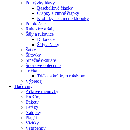
Pokrývky hlavy
Baseballové čiapky
Čiapky a zimné čiapky
Klobúky a slamené klobúky
Polokošele
Rukavice a šály
Šály a rukavice
Rukavice
Šály a šatky
Šatky
Šiltovky
Slnečné okuliare
Športové oblečenie
Tričká
Tričká s krátkym rukávom
Výpredaj
Tlačoviny
Áčkové menovky
Brožúry
Etikety
Letáky
Nálepky
Plagát
Vizitky
Vstupenky