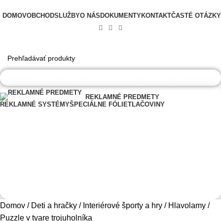
✉
☎
office@datshop.sk
|
+421 911 742 071
DOMOV
OBCHOD
SLUŽBY
O NÁS
DOKUMENTY
KONTAKT
ČASTÉ OTÁZKY
PREJSŤ NA DATREKLAMA.SK
REKLAMNÉ PREDMETY
REKLAMNÉ SYSTÉMY
ŠPECIÁLNE FÓLIE
TLAČOVINY
0,00
€
Menu
0,00
€
Domov
Deti a hračky
Interiérové športy a hry
Hlavolamy
Puzzle v tvare trojuholníka