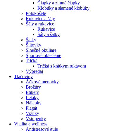
Čiapky a zimné čiapky
Klobúky a slamené klobúky
Polokošele
Rukavice a šály
Šály a rukavice
Rukavice
Šály a šatky
Šatky
Šiltovky
Slnečné okuliare
Športové oblečenie
Tričká
Tričká s krátkym rukávom
Výpredaj
Tlačoviny
Áčkové menovky
Brožúry
Etikety
Letáky
Nálepky
Plagát
Vizitky
Vstupenky
Vitalita a wellness
Antistresové gule