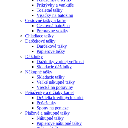
Prikrývky a vankúše
Toaletné tašky
Visačky na batožinu
Cestovné tašky a kufre
Cestovná batožina
Prepravné vozíky
Chladiace tašky
Darčekové tašky
Darčekové tašky
Papierové tašky
Dáždniky
Dáždniky v plnej veľkosti
Skladacie dáždniky
Nákupné tašky
Skladacie tašky
Veľké nákupné tašky
Vrecká na potraviny
Peňaženky a držiaky kariet
Držitelia kreditných kariet
Peňaženky
Spony na peniaze
Plážové a nákupné tašky
Nákupné tašky
Papierové nákupné tašky