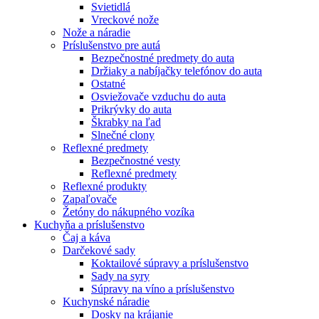
Svietidlá
Vreckové nože
Nože a náradie
Príslušenstvo pre autá
Bezpečnostné predmety do auta
Držiaky a nabíjačky telefónov do auta
Ostatné
Osviežovače vzduchu do auta
Prikrývky do auta
Škrabky na ľad
Slnečné clony
Reflexné predmety
Bezpečnostné vesty
Reflexné predmety
Reflexné produkty
Zapaľovače
Žetóny do nákupného vozíka
Kuchyňa a príslušenstvo
Čaj a káva
Darčekové sady
Koktailové súpravy a príslušenstvo
Sady na syry
Súpravy na víno a príslušenstvo
Kuchynské náradie
Dosky na krájanie