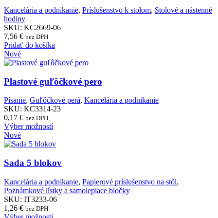
Kancelária a podnikanie
,
Príslušenstvo k stolom
,
Stolové a nástenné
hodiny
SKU:
KC2669-06
7,56
€
bez DPH
Pridať do košíka
Nové
Plastové guľôčkové pero
Písanie
,
Guľôčkové perá
,
Kancelária a podnikanie
SKU:
KC3314-23
0,17
€
bez DPH
Tento
Výber možností
produkt
Nové
má
viacero
variantov.
Sada 5 blokov
Možnosti
si
Kancelária a podnikanie
,
Papierové príslušenstvo na stôl
,
môžete
Poznámkové lístky a samolepiace bločky
vybrať
SKU:
IT3233-06
na
1,26
€
bez DPH
stránke
Tento
Výber možností