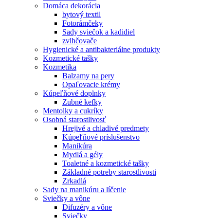
Domáca dekorácia
bytový textil
Fotorámčeky
Sady sviečok a kadidiel
zvlhčovače
Hygienické a antibakteriálne produkty
Kozmetické tašky
Kozmetika
Balzamy na pery
Opaľovacie krémy
Kúpeľňové doplnky
Zubné kefky
Mentolky a cukríky
Osobná starostlivosť
Hrejivé a chladivé predmety
Kúpeľňové príslušenstvo
Manikúra
Mydlá a gély
Toaletné a kozmetické tašky
Základné potreby starostlivosti
Zrkadlá
Sady na manikúru a líčenie
Sviečky a vône
Difuzéry a vône
Sviečky