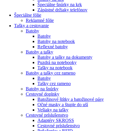
Špeciálne šnúrky na krk
Zápästné držiaky telefónov
Špeciálne fólie
Reklamné fólie
Tašky a cestovanie
Batohy
Batohy
Batohy na notebook
Reflexné batohy
Batohy a tašky
Batohy a tašky na dokumenty
Puzdrá na notebooky
Tašky na notebook
Batohy a tašky cez rameno
Batohy
Tašky cez rameno
Batohy na šnúrky
Cestovné doplnky
Batožinové štítky a batožinové pásy
Očné masky a štuple do uší
Vešiaky na tašky
Cestovné príslušenstvo
Adaptéry SKROSS
Cestovné príslušenstvo
Peňaženky a RFID