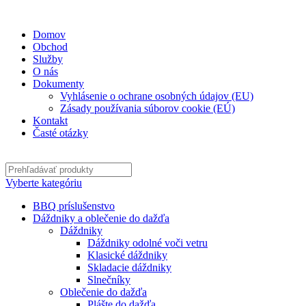
✉
office@datshop.sk
|
☎
+421 911 742 071
Domov
Obchod
Služby
O nás
Dokumenty
Vyhlásenie o ochrane osobných údajov (EU)
Zásady používania súborov cookie (EÚ)
Kontakt
Časté otázky
Vyberte kategóriu
BBQ príslušenstvo
Dáždniky a oblečenie do dažďa
Dáždniky
Dáždniky odolné voči vetru
Klasické dáždniky
Skladacie dáždniky
Slnečníky
Oblečenie do dažďa
Plášte do dažďa