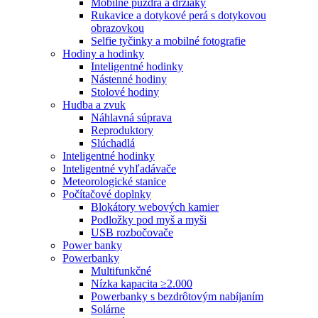
Mobilné puzdrá a držiaky
Rukavice a dotykové perá s dotykovou
obrazovkou
Selfie tyčinky a mobilné fotografie
Hodiny a hodinky
Inteligentné hodinky
Nástenné hodiny
Stolové hodiny
Hudba a zvuk
Náhlavná súprava
Reproduktory
Slúchadlá
Inteligentné hodinky
Inteligentné vyhľadávače
Meteorologické stanice
Počítačové doplnky
Blokátory webových kamier
Podložky pod myš a myši
USB rozbočovače
Power banky
Powerbanky
Multifunkčné
Nízka kapacita ≥2.000
Powerbanky s bezdrôtovým nabíjaním
Solárne