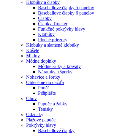
Klobúky a čiapky
Baseballové čiapky 5 panelov
Baseballové čiapky 6 panelov
Čiapky
Čiapky Trucker
Funkčné pokrývky hlavy
Klobúky
Ploché priezory
Klobúky a slamené klobúky
Košele
Mikiny
Módne doplnky
Módne šatky a kravaty
Náramky a šperky
Nohavice a šortky
Oblečenie do dažďa
Pončá
Pršiplášte
Obuv
Papuče a žabky
Tenisky
Odznaky
Plážové papuče
Pokrývky hlavy
Baseballové čiapky