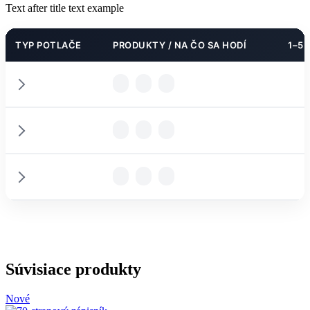
Text after title text example
TYP POTLAČE
PRODUKTY / NA ČO SA HODÍ
1–5 
PODROBNOSTI
PODROBNOSTI
PARAMETRE
PODROBNOSTI
PARAMETRE
Súvisiace produkty
Nové
PARAMETRE