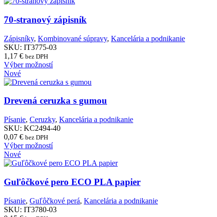
70-stranový zápisník
Poznámka:
Zápisníky
,
Kombinované súpravy
,
Kancelária a podnikanie
SKU:
IT3775-03
Poznámka:
1,17
€
bez DPH
Tento
Výber možností
produkt
Nové
má
Poznámka:
viacero
variantov.
Drevená ceruzka s gumou
Možnosti
si
Písanie
,
Ceruzky
,
Kancelária a podnikanie
môžete
SKU:
KC2494-40
vybrať
0,07
€
bez DPH
na
Tento
Výber možností
stránke
produkt
Nové
produktu.
má
viacero
variantov.
Guľôčkové pero ECO PLA papier
Možnosti
si
Písanie
,
Guľôčkové perá
,
Kancelária a podnikanie
môžete
SKU:
IT3780-03
vybrať