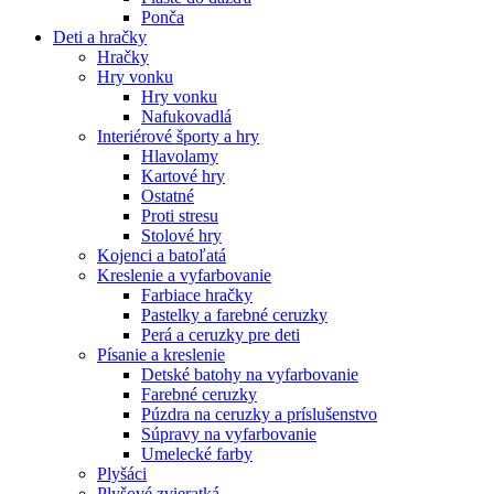
Ponča
Deti a hračky
Hračky
Hry vonku
Hry vonku
Nafukovadlá
Interiérové športy a hry
Hlavolamy
Kartové hry
Ostatné
Proti stresu
Stolové hry
Kojenci a batoľatá
Kreslenie a vyfarbovanie
Farbiace hračky
Pastelky a farebné ceruzky
Perá a ceruzky pre deti
Písanie a kreslenie
Detské batohy na vyfarbovanie
Farebné ceruzky
Púzdra na ceruzky a príslušenstvo
Súpravy na vyfarbovanie
Umelecké farby
Plyšáci
Plyšové zvieratká