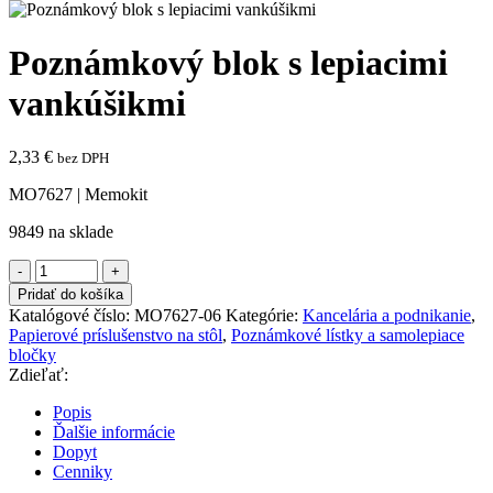
Poznámkový blok s lepiacimi
vankúšikmi
2,33
€
bez DPH
MO7627 | Memokit
9849 na sklade
množstvo
Poznámkový
Pridať do košíka
blok
Katalógové číslo:
MO7627-06
Kategórie:
Kancelária a podnikanie
,
s
Papierové príslušenstvo na stôl
,
Poznámkové lístky a samolepiace
lepiacimi
bločky
vankúšikmi
Zdieľať:
Popis
Ďalšie informácie
Dopyt
Cenniky