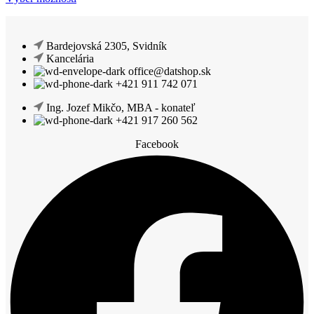
produktu.
produkt
má
viacero
Bardejovská 2305, Svidník
variantov.
Kancelária
Možnosti
office@datshop.sk
si
+421 911 742 071
môžete
vybrať
Ing. Jozef Mikčo, MBA - konateľ
na
+421 917 260 562
stránke
produktu.
Facebook