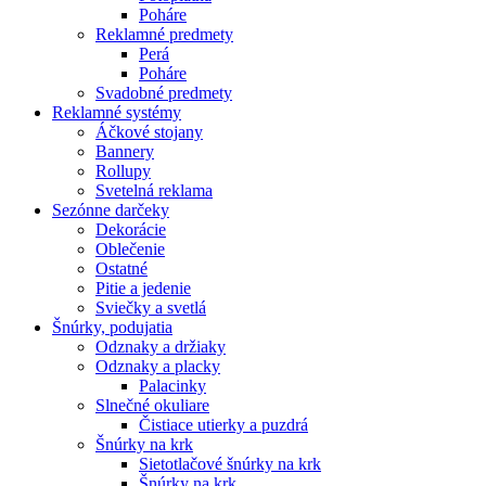
Poháre
Reklamné predmety
Perá
Poháre
Svadobné predmety
Reklamné systémy
Áčkové stojany
Bannery
Rollupy
Svetelná reklama
Sezónne darčeky
Dekorácie
Oblečenie
Ostatné
Pitie a jedenie
Sviečky a svetlá
Šnúrky, podujatia
Odznaky a držiaky
Odznaky a placky
Palacinky
Slnečné okuliare
Čistiace utierky a puzdrá
Šnúrky na krk
Sietotlačové šnúrky na krk
Šnúrky na krk