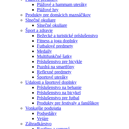
Plážové a hammam uteráky
Plážové hry
Produkty pre domácich maznáčikov
Slnečné okuliare
Slnečné okuliare
Šport a zdravie
Bežecké a turistické príslušenstvo
Fitness a joga doplnky
Futbalové predmety
Medaily
Multifunkčné šatky
Príslušenstvo pre bicykle
Puzdrá na smartfóny
Reflexné predmety
Športové uteráky
Udalosti a športové doplnky
Príslušenstvo na behanie
Príslušenstvo na bicykel
Príslušenstvo pre futbal
Produkty pre festivaly a fanúšikov
Vonkajšie podujatia
Podsedáky
Vejáre
Záhradkárstvo
Rastliny a semená