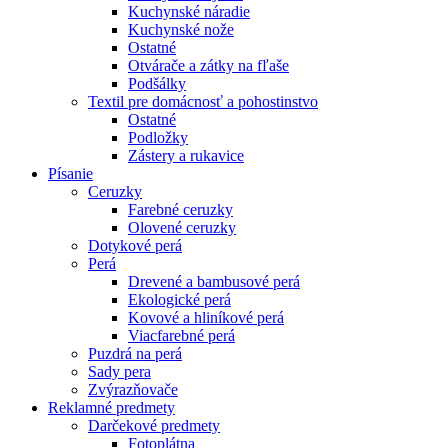
Kuchynské náradie
Kuchynské nože
Ostatné
Otvárače a zátky na fľaše
Podšálky
Textil pre domácnosť a pohostinstvo
Ostatné
Podložky
Zástery a rukavice
Písanie
Ceruzky
Farebné ceruzky
Olovené ceruzky
Dotykové perá
Perá
Drevené a bambusové perá
Ekologické perá
Kovové a hliníkové perá
Viacfarebné perá
Puzdrá na perá
Sady pera
Zvýrazňovače
Reklamné predmety
Darčekové predmety
Fotoplátna