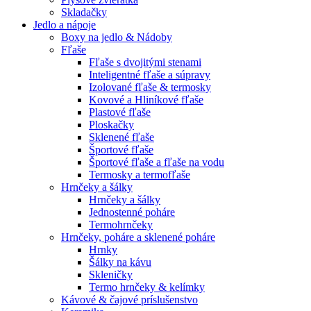
Skladačky
Jedlo a nápoje
Boxy na jedlo & Nádoby
Fľaše
Fľaše s dvojitými stenami
Inteligentné fľaše a súpravy
Izolované fľaše & termosky
Kovové a Hliníkové fľaše
Plastové fľaše
Ploskačky
Sklenené fľaše
Športové fľaše
Športové fľaše a fľaše na vodu
Termosky a termofľaše
Hrnčeky a šálky
Hrnčeky a šálky
Jednostenné poháre
Termohrnčeky
Hrnčeky, poháre a sklenené poháre
Hrnky
Šálky na kávu
Skleničky
Termo hrnčeky & kelímky
Kávové & čajové príslušenstvo