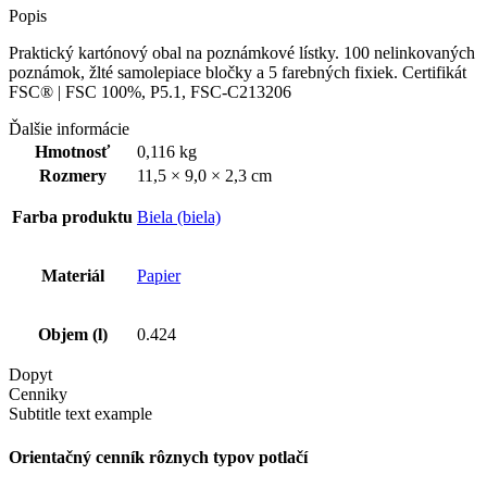
Popis
Praktický kartónový obal na poznámkové lístky. 100 nelinkovaných
poznámok, žlté samolepiace bločky a 5 farebných fixiek. Certifikát
FSC® | FSC 100%, P5.1, FSC-C213206
Ďalšie informácie
Hmotnosť
0,116 kg
Rozmery
11,5 × 9,0 × 2,3 cm
Farba produktu
Biela (biela)
Materiál
Papier
Objem (l)
0.424
Dopyt
Cenniky
Subtitle text example
Orientačný cenník rôznych typov potlačí