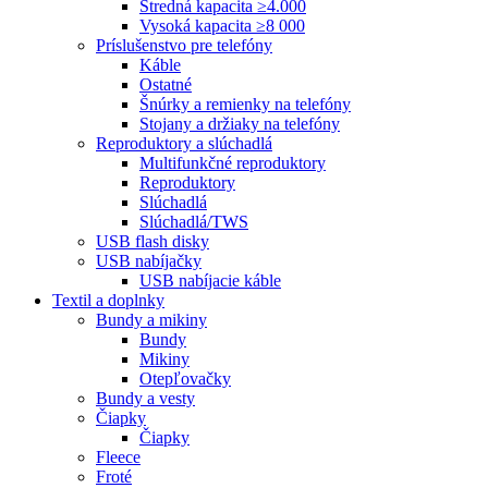
Stredná kapacita ≥4.000
Vysoká kapacita ≥8 000
Príslušenstvo pre telefóny
Káble
Ostatné
Šnúrky a remienky na telefóny
Stojany a držiaky na telefóny
Reproduktory a slúchadlá
Multifunkčné reproduktory
Reproduktory
Slúchadlá
Slúchadlá/TWS
USB flash disky
USB nabíjačky
USB nabíjacie káble
Textil a doplnky
Bundy a mikiny
Bundy
Mikiny
Otepľovačky
Bundy a vesty
Čiapky
Čiapky
Fleece
Froté