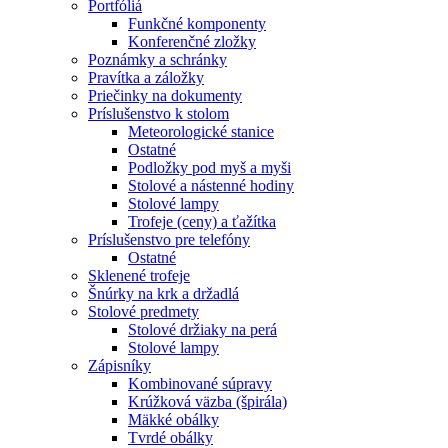
Portfóliá
Funkčné komponenty
Konferenčné zložky
Poznámky a schránky
Pravítka a záložky
Priečinky na dokumenty
Príslušenstvo k stolom
Meteorologické stanice
Ostatné
Podložky pod myš a myši
Stolové a nástenné hodiny
Stolové lampy
Trofeje (ceny) a ťažítka
Príslušenstvo pre telefóny
Ostatné
Sklenené trofeje
Šnúrky na krk a držadlá
Stolové predmety
Stolové držiaky na perá
Stolové lampy
Zápisníky
Kombinované súpravy
Krúžková väzba (špirála)
Mäkké obálky
Tvrdé obálky