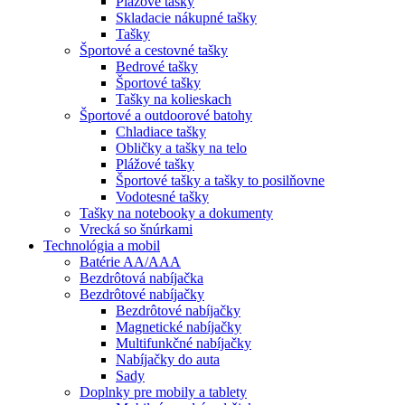
Plážové tašky
Skladacie nákupné tašky
Tašky
Športové a cestovné tašky
Bedrové tašky
Športové tašky
Tašky na kolieskach
Športové a outdoorové batohy
Chladiace tašky
Obličky a tašky na telo
Plážové tašky
Športové tašky a tašky to posilňovne
Vodotesné tašky
Tašky na notebooky a dokumenty
Vrecká so šnúrkami
Technológia a mobil
Batérie AA/AAA
Bezdrôtová nabíjačka
Bezdrôtové nabíjačky
Bezdrôtové nabíjačky
Magnetické nabíjačky
Multifunkčné nabíjačky
Nabíjačky do auta
Sady
Doplnky pre mobily a tablety