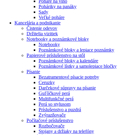
Poháre na víno
Poháriky na panáky
Sady
Veľké poháre
Kancelária a podnikanie
Čistenie odevov
Držitelia vizitiek
Notebooky a poznámkové bloky
Notebooky
Poznámkové bloky a lepiace poznámky
Papierové príslušenstvo na stôl
Poznámkové bloky a kalendáre
Poznámkové lístky a samolepiace bločky
Písanie
Bezatramentové písacie potreby
Ceruzky
Darčekové súpravy na písanie
Guľôčkové perá
Multifunkčné perá
Perá so stylusom
Príslušenstvo a puzdrá
Zvýrazňovače
Počítačové príslušenstvo
Rozbočovače
Stojany a držiaky na telefóny