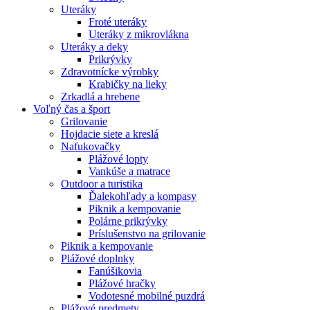
Uteráky
Froté uteráky
Uteráky z mikrovlákna
Uteráky a deky
Prikrývky
Zdravotnícke výrobky
Krabičky na lieky
Zrkadlá a hrebene
Voľný čas a šport
Grilovanie
Hojdacie siete a kreslá
Nafukovačky
Plážové lopty
Vankúše a matrace
Outdoor a turistika
Ďalekohľady a kompasy
Piknik a kempovanie
Polárne prikrývky
Príslušenstvo na grilovanie
Piknik a kempovanie
Plážové doplnky
Fanúšikovia
Plážové hračky
Vodotesné mobilné puzdrá
Plážové predmety