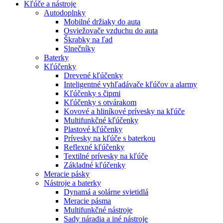
Kľúče a nástroje
Autodoplnky
Mobilné držiaky do auta
Osviežovače vzduchu do auta
Škrabky na ľad
Slnečníky
Baterky
Kľúčenky
Drevené kľúčenky
Inteligentné vyhľadávače kľúčov a alarmy
Kľúčenky s čipmi
Kľúčenky s otvárakom
Kovové a hliníkové prívesky na kľúče
Multifunkčné kľúčenky
Plastové kľúčenky
Prívesky na kľúče s baterkou
Reflexné kľúčenky
Textilné prívesky na kľúče
Základné kľúčenky
Meracie pásky
Nástroje a baterky
Dynamá a solárne svietidlá
Meracie pásma
Multifunkčné nástroje
Sady náradia a iné nástroje