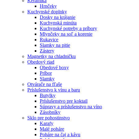
Keramika
Hrnčeky
Kuchynské doplnky
Dosky na krájanie
Kuchynská minúta
Kuchynské potreby a príbory
Mlynčeky na soľ a korenie
Rukavice
Slamky na pitie
Zástery
Magnetky na chladničku
Obedový riad
Obedové boxy
Príbor
Slamky
Otvárače na fľaše
Príslušenstvo k vínu a baru
Butylky
Príslušenstvo pre koktail
Súpravy a príslušenstvo na víno
Zásobníky
Sklo pre pohostinstvo
Karafy
Malé poháre
Poháre na čaj a kávu