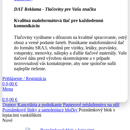
DAT Reklama - Tlačoviny pre Vašu značku
Kvalitná maloformátová tlač pre každodennú
komunikáciu
Tlačoviny vyrábame s dôrazom na kvalitné spracovanie, ostrý
obraz a verné podanie farieb. Ponúkame maloformátovú tlač
do formátu SRA3, vhodnú pre vizitky, letáky, pozvánky,
vstupenky, menovky, nálepky a ďalšie tlačové materiály. Vaše
tlačové dáta pred výrobou skontrolujeme a v prípade
nezrovnalostí vás kontaktujeme, aby sme spoločne našli
najlepšie riešenie.
Prihlásenie / Registrácia
0
0,00
€
Menu
0
0,00
€
Domov
Kancelária a podnikanie
Papierové príslušenstvo na stôl
Poznámkové lístky a samolepiace bločky
Poznámkový blok s
lepiacimi vankúšikmi
Nové