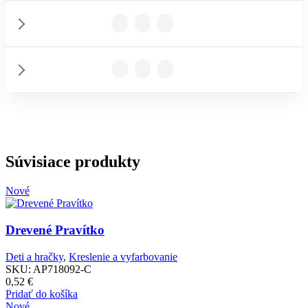
PODROBNOSTI
PODROBNOSTI
PARAMETRE
PODROBNOSTI
PARAMETRE
Súvisiace produkty
Nové
PARAMETRE
Drevené Pravítko
Poznámka:
Deti a hračky
,
Kreslenie a vyfarbovanie
SKU:
AP718092-C
Poznámka:
0,52
€
Pridať do košíka
Nové