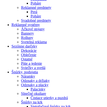
Poháre
Reklamné predmety
Perá
Poháre
Svadobné predmety
Reklamné systémy
Áčkové stojany
Bannery
Rollupy
Svetelná reklama
Sezónne darčeky
Dekorácie
Oblečenie
Ostatné
Pitie a jedenie
Sviečky a svetlá
Šnúrky, podujatia
Náramky
Odznaky a držiaky
Odznaky a placky
Palacinky
Slnečné okuliare
Čistiace utierky a puzdrá
Šnúrky na krk
Sietotlačové šnúrky na krk