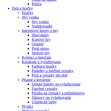
Ponča
Deti a hračky
Hračky
Hry vonku
Hry vonku
Nafukovadlá
Interiérové športy a hry
Hlavolamy
Kartové hry
Ostatné
Proti stresu
Stolové hry
Kojenci a batoľatá
Kreslenie a vyfarbovanie
Farbiace hračky
Pastelky a farebné ceruzky
Perá a ceruzky pre deti
Písanie a kreslenie
Detské batohy na vyfarbovanie
Farebné ceruzky
Púzdra na ceruzky a príslušenstvo
Súpravy na vyfarbovanie
Umelecké farby
Plyšáci
Plyšové zvieratká