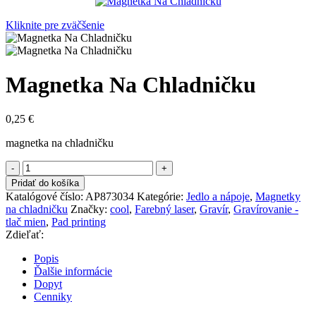
Kliknite pre zväčšenie
Magnetka Na Chladničku
0,25
€
magnetka na chladničku
množstvo
Magnetka
Pridať do košíka
Na
Katalógové číslo:
AP873034
Kategórie:
Jedlo a nápoje
,
Magnetky
Chladničku
na chladničku
Značky:
cool
,
Farebný laser
,
Gravír
,
Gravírovanie -
tlač mien
,
Pad printing
Zdieľať:
Popis
Ďalšie informácie
Dopyt
Cenniky