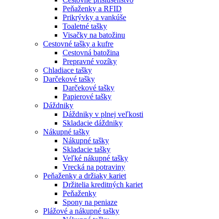
Peňaženky a RFID
Prikrývky a vankúše
Toaletné tašky
Visačky na batožinu
Cestovné tašky a kufre
Cestovná batožina
Prepravné vozíky
Chladiace tašky
Darčekové tašky
Darčekové tašky
Papierové tašky
Dáždniky
Dáždniky v plnej veľkosti
Skladacie dáždniky
Nákupné tašky
Nákupné tašky
Skladacie tašky
Veľké nákupné tašky
Vrecká na potraviny
Peňaženky a držiaky kariet
Držitelia kreditných kariet
Peňaženky
Spony na peniaze
Plážové a nákupné tašky