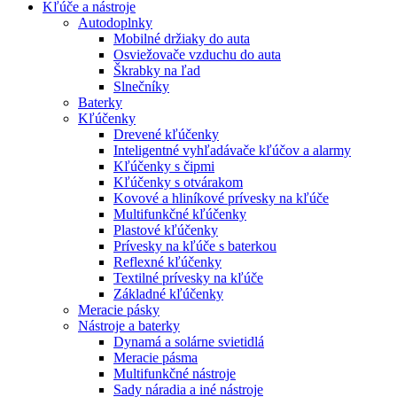
Kľúče a nástroje
Autodoplnky
Mobilné držiaky do auta
Osviežovače vzduchu do auta
Škrabky na ľad
Slnečníky
Baterky
Kľúčenky
Drevené kľúčenky
Inteligentné vyhľadávače kľúčov a alarmy
Kľúčenky s čipmi
Kľúčenky s otvárakom
Kovové a hliníkové prívesky na kľúče
Multifunkčné kľúčenky
Plastové kľúčenky
Prívesky na kľúče s baterkou
Reflexné kľúčenky
Textilné prívesky na kľúče
Základné kľúčenky
Meracie pásky
Nástroje a baterky
Dynamá a solárne svietidlá
Meracie pásma
Multifunkčné nástroje
Sady náradia a iné nástroje