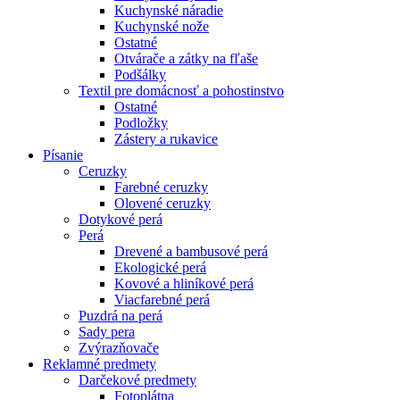
Kuchynské náradie
Kuchynské nože
Ostatné
Otvárače a zátky na fľaše
Podšálky
Textil pre domácnosť a pohostinstvo
Ostatné
Podložky
Zástery a rukavice
Písanie
Ceruzky
Farebné ceruzky
Olovené ceruzky
Dotykové perá
Perá
Drevené a bambusové perá
Ekologické perá
Kovové a hliníkové perá
Viacfarebné perá
Puzdrá na perá
Sady pera
Zvýrazňovače
Reklamné predmety
Darčekové predmety
Fotoplátna