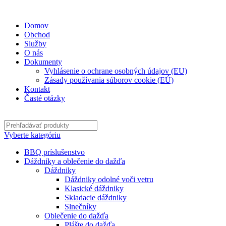
✉
office@datshop.sk
|
☎
+421 911 742 071
Domov
Obchod
Služby
O nás
Dokumenty
Vyhlásenie o ochrane osobných údajov (EU)
Zásady používania súborov cookie (EÚ)
Kontakt
Časté otázky
Vyberte kategóriu
BBQ príslušenstvo
Dáždniky a oblečenie do dažďa
Dáždniky
Dáždniky odolné voči vetru
Klasické dáždniky
Skladacie dáždniky
Slnečníky
Oblečenie do dažďa
Plášte do dažďa