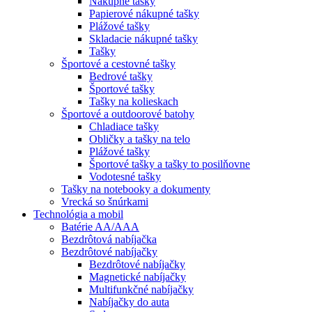
Nákupné tašky
Papierové nákupné tašky
Plážové tašky
Skladacie nákupné tašky
Tašky
Športové a cestovné tašky
Bedrové tašky
Športové tašky
Tašky na kolieskach
Športové a outdoorové batohy
Chladiace tašky
Obličky a tašky na telo
Plážové tašky
Športové tašky a tašky to posilňovne
Vodotesné tašky
Tašky na notebooky a dokumenty
Vrecká so šnúrkami
Technológia a mobil
Batérie AA/AAA
Bezdrôtová nabíjačka
Bezdrôtové nabíjačky
Bezdrôtové nabíjačky
Magnetické nabíjačky
Multifunkčné nabíjačky
Nabíjačky do auta