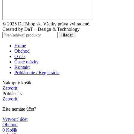
© 2025 DaTshop.sk. Všetky práva vyhradené.
Created by DaT – Design & Technology
Hľadať
Home
Obchod
O nás
Časté otázky
Kontakt
Prihlásenie / Registrácia
Nákupný košík
Zatvoriť
Prihlásiť sa
Zatvoriť
Ešte nemáte účet?
Vytvoriť účet
Obchod
0
Košík