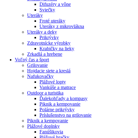
Difuzéry a vône
Sviečky
Uteráky
Froté uteráky
Uteráky z mikrovlákna
Uteráky a deky
Prikrývky
Zdravotnícke výrobky
Krabičky na lieky
Zrkadlá a hrebene
Voľný čas a šport
Grilovanie
Hojdacie siete a kreslá
Nafukovačky
Plážové lopty
Vankúše a matrace
Outdoor a turistika
Ďalekohľady a kompasy
Piknik a kempovanie
Polárne prikrývky
Príslušenstvo na grilovanie
Piknik a kempovanie
Plážové doplnky
Fanúšikovia
Plážové hračky