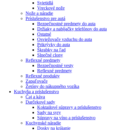
Svietidlá
Vreckové nože
Nože a náradie
Príslušenstvo pre autá
Bezpečnostné predmety do auta
Držiaky a nabíjačky telefónov do auta
Ostatné
Osviežovače vzduchu do auta
Prikrývky do auta
Škrabky na ľad
Slnečné clony
Reflexné predmety
Bezpečnostné vesty
Reflexné predmety
Reflexné produkty
Zapaľovače
Žetóny do nákupného vozíka
Kuchyňa a príslušenstvo
Čaj a káva
Darčekové sady
Koktailové súpravy a príslušenstvo
Sady na syry
Súpravy na víno a príslušenstvo
Kuchynské náradie
Dosky na krájanie