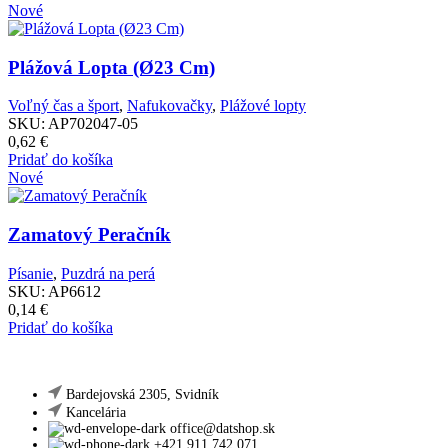
Nové
Plážová Lopta (Ø23 Cm)
Voľný čas a šport
,
Nafukovačky
,
Plážové lopty
SKU:
AP702047-05
0,62
€
Pridať do košíka
Nové
Zamatový Peračník
Písanie
,
Puzdrá na perá
SKU:
AP6612
0,14
€
Pridať do košíka
Bardejovská 2305, Svidník
Kancelária
office@datshop.sk
+421 911 742 071