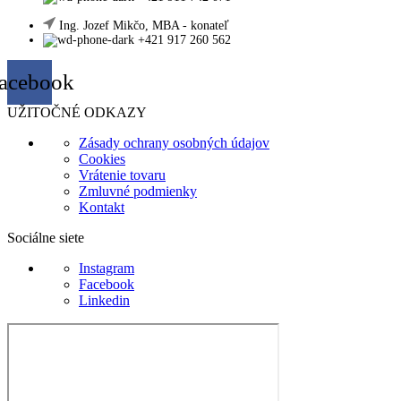
Ing. Jozef Mikčo, MBA - konateľ
+421 917 260 562
acebook
UŽITOČNÉ ODKAZY
Zásady ochrany osobných údajov
Cookies
Vrátenie tovaru
Zmluvné podmienky
Kontakt
Sociálne siete
Instagram
Facebook
Linkedin