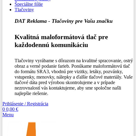
Špeciálne fólie
Tlačoviny
DAT Reklama - Tlačoviny pre Vašu značku
Kvalitná maloformátová tlač pre
každodennú komunikáciu
Tlačoviny vyrábame s dôrazom na kvalitné spracovanie, ostrý
obraz a verné podanie farieb. Ponúkame maloformátovú tlač
do formátu SRA3, vhodnú pre vizitky, letáky, pozvánky,
vstupenky, menovky, nálepky a ďalšie tlačové materiály. Vaše
tlačové dáta pred výrobou skontrolujeme a v prípade
nezrovnalostí vás kontaktujeme, aby sme spoločne našli
najlepšie riešenie.
Prihlásenie / Registrácia
0
0,00
€
Menu