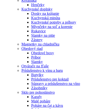
Keramika
Hrnčeky
Kuchynské doplnky
Dosky na krájanie
Kuchynská minúta
Kuchynské potreby a príbory
Mlynčeky na soľ a korenie
Rukavice
Slamky na pitie
Zástery
Magnetky na chladničku
Obedový riad
Obedové boxy
Príbor
Slamky
Otvárače na fľaše
Príslušenstvo k vínu a baru
Butylky
Príslušenstvo pre koktail
Súpravy a príslušenstvo na víno
Zásobníky
Sklo pre pohostinstvo
Karafy
Malé poháre
Poháre na čaj a kávu