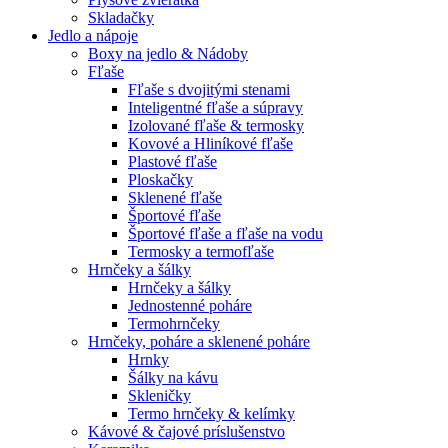
Skladačky
Jedlo a nápoje
Boxy na jedlo & Nádoby
Fľaše
Fľaše s dvojitými stenami
Inteligentné fľaše a súpravy
Izolované fľaše & termosky
Kovové a Hliníkové fľaše
Plastové fľaše
Ploskačky
Sklenené fľaše
Športové fľaše
Športové fľaše a fľaše na vodu
Termosky a termofľaše
Hrnčeky a šálky
Hrnčeky a šálky
Jednostenné poháre
Termohrnčeky
Hrnčeky, poháre a sklenené poháre
Hrnky
Šálky na kávu
Skleničky
Termo hrnčeky & kelímky
Kávové & čajové príslušenstvo