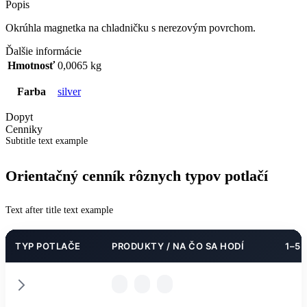
Popis
Okrúhla magnetka na chladničku s nerezovým povrchom.
Ďalšie informácie
Hmotnosť
0,0065 kg
Farba
silver
Dopyt
Cenniky
Subtitle text example
Orientačný cenník rôznych typov potlačí
Text after title text example
TYP POTLAČE
PRODUKTY / NA ČO SA HODÍ
1–5 