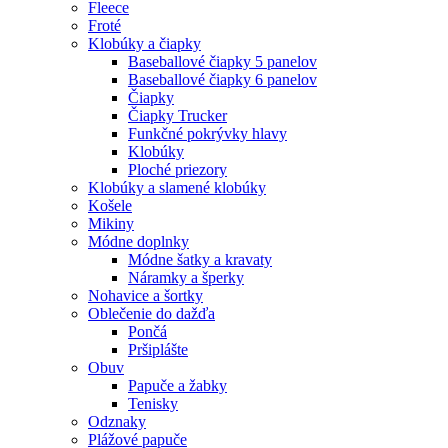
Fleece
Froté
Klobúky a čiapky
Baseballové čiapky 5 panelov
Baseballové čiapky 6 panelov
Čiapky
Čiapky Trucker
Funkčné pokrývky hlavy
Klobúky
Ploché priezory
Klobúky a slamené klobúky
Košele
Mikiny
Módne doplnky
Módne šatky a kravaty
Náramky a šperky
Nohavice a šortky
Oblečenie do dažďa
Pončá
Pršiplášte
Obuv
Papuče a žabky
Tenisky
Odznaky
Plážové papuče