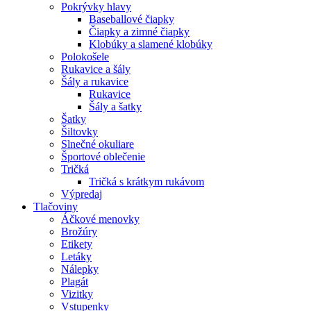
Pokrývky hlavy
Baseballové čiapky
Čiapky a zimné čiapky
Klobúky a slamené klobúky
Polokošele
Rukavice a šály
Šály a rukavice
Rukavice
Šály a šatky
Šatky
Šiltovky
Slnečné okuliare
Športové oblečenie
Tričká
Tričká s krátkym rukávom
Výpredaj
Tlačoviny
Áčkové menovky
Brožúry
Etikety
Letáky
Nálepky
Plagát
Vizitky
Vstupenky