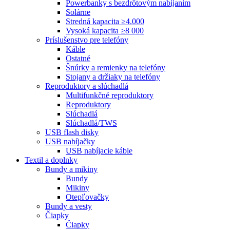
Powerbanky s bezdrôtovým nabíjaním
Solárne
Stredná kapacita ≥4.000
Vysoká kapacita ≥8 000
Príslušenstvo pre telefóny
Káble
Ostatné
Šnúrky a remienky na telefóny
Stojany a držiaky na telefóny
Reproduktory a slúchadlá
Multifunkčné reproduktory
Reproduktory
Slúchadlá
Slúchadlá/TWS
USB flash disky
USB nabíjačky
USB nabíjacie káble
Textil a doplnky
Bundy a mikiny
Bundy
Mikiny
Otepľovačky
Bundy a vesty
Čiapky
Čiapky