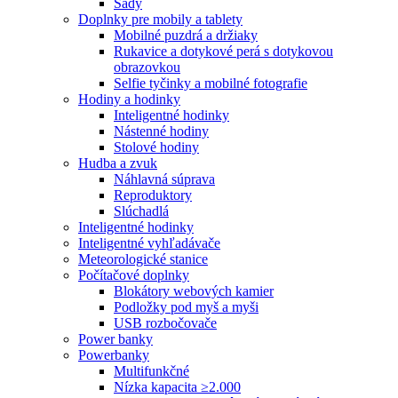
Sady
Doplnky pre mobily a tablety
Mobilné puzdrá a držiaky
Rukavice a dotykové perá s dotykovou
obrazovkou
Selfie tyčinky a mobilné fotografie
Hodiny a hodinky
Inteligentné hodinky
Nástenné hodiny
Stolové hodiny
Hudba a zvuk
Náhlavná súprava
Reproduktory
Slúchadlá
Inteligentné hodinky
Inteligentné vyhľadávače
Meteorologické stanice
Počítačové doplnky
Blokátory webových kamier
Podložky pod myš a myši
USB rozbočovače
Power banky
Powerbanky
Multifunkčné
Nízka kapacita ≥2.000