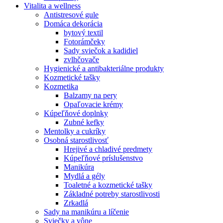
Vitalita a wellness
Antistresové gule
Domáca dekorácia
bytový textil
Fotorámčeky
Sady sviečok a kadidiel
zvlhčovače
Hygienické a antibakteriálne produkty
Kozmetické tašky
Kozmetika
Balzamy na pery
Opaľovacie krémy
Kúpeľňové doplnky
Zubné kefky
Mentolky a cukríky
Osobná starostlivosť
Hrejivé a chladivé predmety
Kúpeľňové príslušenstvo
Manikúra
Mydlá a gély
Toaletné a kozmetické tašky
Základné potreby starostlivosti
Zrkadlá
Sady na manikúru a líčenie
Sviečky a vône