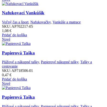
Poznámka:
Nafukovací Vankúšik
Voľný čas a šport
,
Nafukovačky
,
Vankúše a matrace
SKU:
AP702217-05
1,08
€
Pridať do košíka
Nové
Papierová Taška
Plážové a nákupné tašky
,
Papierové nákupné tašky
,
Tašky a
cestovanie
SKU:
AP718506-01
0,47
€
Pridať do košíka
Nové
Papierová Taška
Plážové a nákupné tašky
,
Papierové nákupné tašky
,
Tašky a