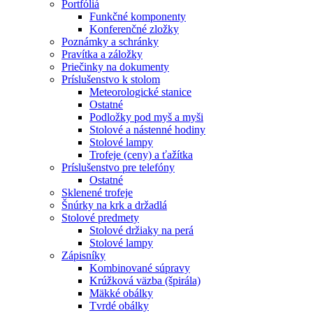
Portfóliá
Funkčné komponenty
Konferenčné zložky
Poznámky a schránky
Pravítka a záložky
Priečinky na dokumenty
Príslušenstvo k stolom
Meteorologické stanice
Ostatné
Podložky pod myš a myši
Stolové a nástenné hodiny
Stolové lampy
Trofeje (ceny) a ťažítka
Príslušenstvo pre telefóny
Ostatné
Sklenené trofeje
Šnúrky na krk a držadlá
Stolové predmety
Stolové držiaky na perá
Stolové lampy
Zápisníky
Kombinované súpravy
Krúžková väzba (špirála)
Mäkké obálky
Tvrdé obálky