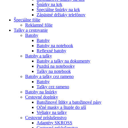
Šnúrky na krk
Špeciálne šnúrky na krk
Zápästné držiaky telefónov
Špeciálne fólie
Reklamné fólie
Tašky a cestovanie
Batohy
Batohy
Batohy na notebook
Reflexné batohy
Batohy a tašky
Batohy a tašky na dokumenty
Puzdrá na notebooky
Tašky na notebook
Batohy a tašky cez rameno
Batohy
Tašky cez rameno
Batohy na šnúrky
Cestovné doplnky
Batožinové štítky a batožinové pásy
Očné masky a štuple do uší
Vešiaky na tašky
Cestovné príslušenstvo
Adaptéry SKROSS
Cestovné príslušenstvo