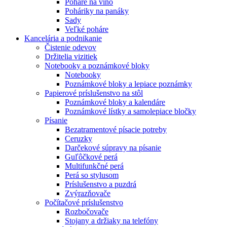
Poháre na víno
Poháriky na panáky
Sady
Veľké poháre
Kancelária a podnikanie
Čistenie odevov
Držitelia vizitiek
Notebooky a poznámkové bloky
Notebooky
Poznámkové bloky a lepiace poznámky
Papierové príslušenstvo na stôl
Poznámkové bloky a kalendáre
Poznámkové lístky a samolepiace bločky
Písanie
Bezatramentové písacie potreby
Ceruzky
Darčekové súpravy na písanie
Guľôčkové perá
Multifunkčné perá
Perá so stylusom
Príslušenstvo a puzdrá
Zvýrazňovače
Počítačové príslušenstvo
Rozbočovače
Stojany a držiaky na telefóny