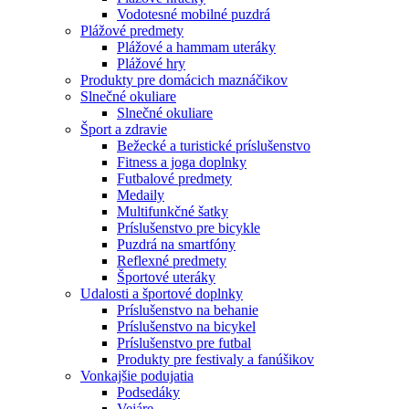
Vodotesné mobilné puzdrá
Plážové predmety
Plážové a hammam uteráky
Plážové hry
Produkty pre domácich maznáčikov
Slnečné okuliare
Slnečné okuliare
Šport a zdravie
Bežecké a turistické príslušenstvo
Fitness a joga doplnky
Futbalové predmety
Medaily
Multifunkčné šatky
Príslušenstvo pre bicykle
Puzdrá na smartfóny
Reflexné predmety
Športové uteráky
Udalosti a športové doplnky
Príslušenstvo na behanie
Príslušenstvo na bicykel
Príslušenstvo pre futbal
Produkty pre festivaly a fanúšikov
Vonkajšie podujatia
Podsedáky
Vejáre