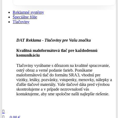
Reklamné systémy
Špeciálne fólie
Tlačoviny
DAT Reklama - Tlačoviny pre Vašu značku
Kvalitná maloformátová tlač pre každodennú
komunikáciu
Tlačoviny vyrábame s dôrazom na kvalitné spracovanie,
ostrý obraz a verné podanie farieb. Ponúkame
maloformátovú tlač do formátu SRA3, vhodnú pre
vizitky, letáky, pozvánky, vstupenky, menovky, nálepky a
ďalšie tlačové materiály. Vaše tlačové dáta pred výrobou
skontrolujeme a v prípade nezrovnalostí vás
kontaktujeme, aby sme spoločne našli najlepšie riešenie.
0,00
€