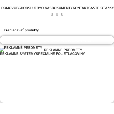
✉
☎
office@datshop.sk
|
+421 911 742 071
DOMOV
OBCHOD
SLUŽBY
O NÁS
DOKUMENTY
KONTAKT
ČASTÉ OTÁZKY
PREJSŤ NA DATREKLAMA.SK
REKLAMNÉ PREDMETY
REKLAMNÉ SYSTÉMY
ŠPECIÁLNE FÓLIE
TLAČOVINY
0,00
€
Menu
0,00
€