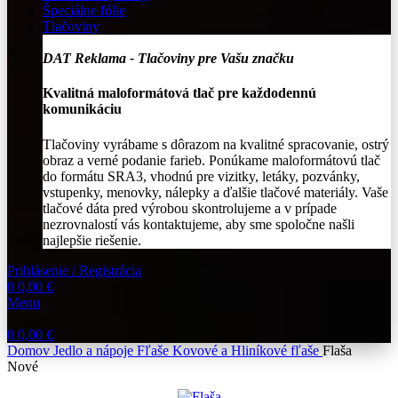
Špeciálne fólie
Tlačoviny
DAT Reklama - Tlačoviny pre Vašu značku
Kvalitná maloformátová tlač pre každodennú
komunikáciu
Tlačoviny vyrábame s dôrazom na kvalitné spracovanie, ostrý
obraz a verné podanie farieb. Ponúkame maloformátovú tlač
do formátu SRA3, vhodnú pre vizitky, letáky, pozvánky,
vstupenky, menovky, nálepky a ďalšie tlačové materiály. Vaše
tlačové dáta pred výrobou skontrolujeme a v prípade
nezrovnalostí vás kontaktujeme, aby sme spoločne našli
najlepšie riešenie.
Prihlásenie / Registrácia
0
0,00
€
Menu
0
0,00
€
Domov
Jedlo a nápoje
Fľaše
Kovové a Hliníkové fľaše
Flaša
Nové