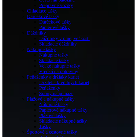
Prepravné vozíky
Chladiace tašky
Darčekové tašky
Darčekové tašky
Papierové tašky
Dáždniky
Dáždniky v plnej veľkosti
Skladacie dáždniky
Nákupné tašky
Nákupné tašky
Skladacie tašky
Veľké nákupné tašky
Vrecká na potraviny
Peňaženky a držiaky kariet
Držitelia kreditných kariet
Peňaženky
Spony na peniaze
Plážové a nákupné tašky
Nákupné tašky
Papierové nákupné tašky
Plážové tašky
Skladacie nákupné tašky
Tašky
Športové a cestovné tašky