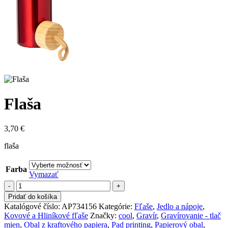
Flaša
3,70
€
flaša
Farba
Vymazať
množstvo
Flaša
Pridať do košíka
Katalógové číslo:
AP734156
Kategórie:
Fľaše
,
Jedlo a nápoje
,
Kovové a Hliníkové fľaše
Značky:
cool
,
Gravír
,
Gravírovanie - tlač
mien
,
Obal z kraftového papiera
,
Pad printing
,
Papierový obal
,