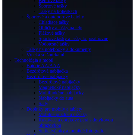
Bedrové tašky
Športové tašky
Tašky na kolieskach
Športové a outdoorové batohy
Chladiace tašky
Obličky a tašky na telo
Plážové tašky
Športové tašky a tašky to posilňovne
Vodotesné tašky
Tašky na notebooky a dokumenty
Vrecká so šnúrkami
Technológia a mobil
Batérie AA/AAA
Bezdrôtová nabíjačka
Bezdrôtové nabíjačky
Bezdrôtové nabíjačky
Magnetické nabíjačky
Multifunkčné nabíjačky
Nabíjačky do auta
Sady
Doplnky pre mobily a tablety
Mobilné puzdrá a držiaky
Rukavice a dotykové perá s dotykovou
obrazovkou
Selfie tyčinky a mobilné fotografie