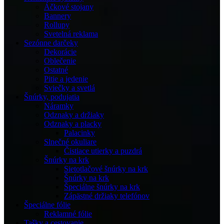
Áčkové stojany
Bannery
Rollupy
Svetelná reklama
Sezónne darčeky
Dekorácie
Oblečenie
Ostatné
Pitie a jedenie
Sviečky a svetlá
Šnúrky, podujatia
Náramky
Odznaky a držiaky
Odznaky a placky
Palacinky
Slnečné okuliare
Čistiace utierky a puzdrá
Šnúrky na krk
Sietotlačové šnúrky na krk
Šnúrky na krk
Špeciálne šnúrky na krk
Zápästné držiaky telefónov
Špeciálne fólie
Reklamné fólie
Tašky a cestovanie