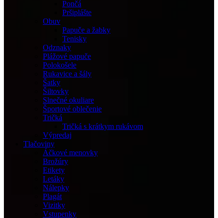
Pončá
Pršiplášte
Obuv
Papuče a žabky
Tenisky
Odznaky
Plážové papuče
Polokošele
Rukavice a šály
Šatky
Šiltovky
Slnečné okuliare
Športové oblečenie
Tričká
Tričká s krátkym rukávom
Výpredaj
Tlačoviny
Áčkové menovky
Brožúry
Etikety
Letáky
Nálepky
Plagát
Vizitky
Vstupenky