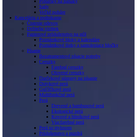
Poháriky na panáky
Sady
Veľké poháre
Kancelária a podnikanie
Čistenie odevov
Držitelia vizitiek
Papierové príslušenstvo na stôl
Poznámkové bloky a kalendáre
Poznámkové lístky a samolepiace bločky
Písanie
Bezatramentové písacie potreby
Ceruzky
Farebné ceruzky
Olovené ceruzky
Darčekové súpravy na písanie
Dotykové perá
Guľôčkové perá
Multifunkčné perá
Perá
Drevené a bambusové perá
Ekologické perá
Kovové a hliníkové perá
Viacfarebné perá
Perá so stylusom
Príslušenstvo a puzdrá