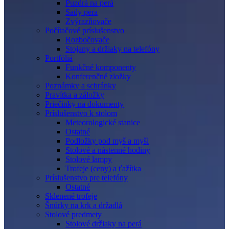
Puzdrá na perá
Sady pera
Zvýrazňovače
Počítačové príslušenstvo
Rozbočovače
Stojany a držiaky na telefóny
Portfóliá
Funkčné komponenty
Konferenčné zložky
Poznámky a schránky
Pravítka a záložky
Priečinky na dokumenty
Príslušenstvo k stolom
Meteorologické stanice
Ostatné
Podložky pod myš a myši
Stolové a nástenné hodiny
Stolové lampy
Trofeje (ceny) a ťažítka
Príslušenstvo pre telefóny
Ostatné
Sklenené trofeje
Šnúrky na krk a držadlá
Stolové predmety
Stolové držiaky na perá