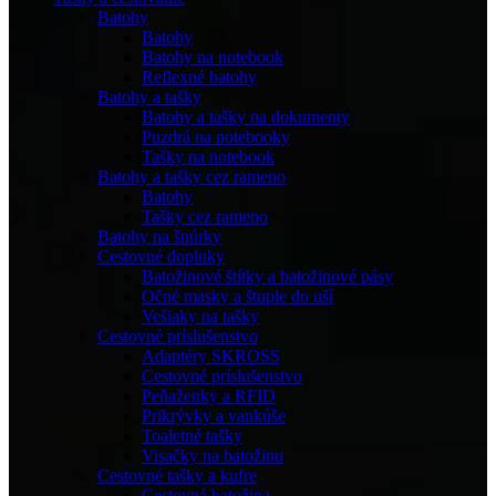
Batohy
Batohy
Batohy na notebook
Reflexné batohy
Batohy a tašky
Batohy a tašky na dokumenty
Puzdrá na notebooky
Tašky na notebook
Batohy a tašky cez rameno
Batohy
Tašky cez rameno
Batohy na šnúrky
Cestovné doplnky
Batožinové štítky a batožinové pásy
Očné masky a štuple do uší
Vešiaky na tašky
Cestovné príslušenstvo
Adaptéry SKROSS
Cestovné príslušenstvo
Peňaženky a RFID
Prikrývky a vankúše
Toaletné tašky
Visačky na batožinu
Cestovné tašky a kufre
Cestovná batožina