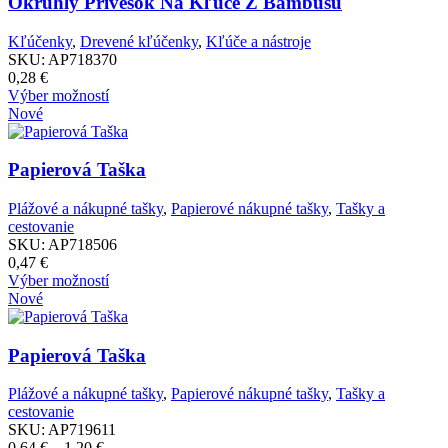
Okrúhly Prívesok Na Kľúče Z Bambusu
Možnosti
si
Kľúčenky
,
Drevené kľúčenky
,
Kľúče a nástroje
môžete
SKU:
AP718370
vybrať
0,28
€
na
Tento
Výber možností
stránke
produkt
Nové
produktu.
má
viacero
variantov.
Papierová Taška
Možnosti
si
Plážové a nákupné tašky
,
Papierové nákupné tašky
,
Tašky a
môžete
cestovanie
vybrať
SKU:
AP718506
na
0,47
€
stránke
Tento
Výber možností
produktu.
produkt
Nové
má
viacero
variantov.
Papierová Taška
Možnosti
si
Plážové a nákupné tašky
,
Papierové nákupné tašky
,
Tašky a
môžete
cestovanie
vybrať
SKU:
AP719611
na
Price
0,64
€
–
1,20
€