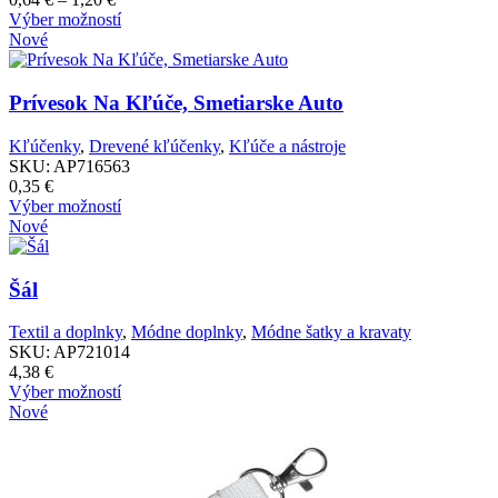
stránke
range:
Tento
Výber možností
produktu.
0,64 €
produkt
Nové
through
má
1,20 €
viacero
variantov.
Prívesok Na Kľúče, Smetiarske Auto
Možnosti
si
Kľúčenky
,
Drevené kľúčenky
,
Kľúče a nástroje
môžete
SKU:
AP716563
vybrať
0,35
€
na
Tento
Výber možností
stránke
produkt
Nové
produktu.
má
viacero
variantov.
Šál
Možnosti
si
Textil a doplnky
,
Módne doplnky
,
Módne šatky a kravaty
môžete
SKU:
AP721014
vybrať
4,38
€
na
Tento
Výber možností
stránke
produkt
Nové
produktu.
má
viacero
variantov.
Možnosti