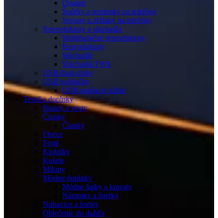
Ostatné
Šnúrky a remienky na telefóny
Stojany a držiaky na telefóny
Reproduktory a slúchadlá
Multifunkčné reproduktory
Reproduktory
Slúchadlá
Slúchadlá/TWS
USB flash disky
USB nabíjačky
USB nabíjacie káble
Textil a doplnky
Bundy a vesty
Čiapky
Čiapky
Fleece
Froté
Klobúky
Košele
Mikiny
Módne doplnky
Módne šatky a kravaty
Náramky a šperky
Nohavice a šortky
Oblečenie do dažďa