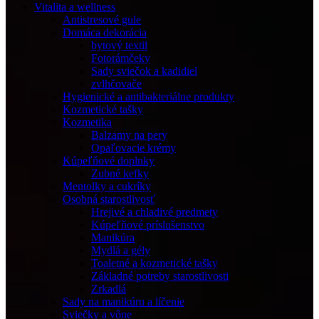
Vitalita a wellness
Antistresové gule
Domáca dekorácia
bytový textil
Fotorámčeky
Sady sviečok a kadidiel
zvlhčovače
Hygienické a antibakteriálne produkty
Kozmetické tašky
Kozmetika
Balzamy na pery
Opaľovacie krémy
Kúpeľňové doplnky
Zubné kefky
Mentolky a cukríky
Osobná starostlivosť
Hrejivé a chladivé predmety
Kúpeľňové príslušenstvo
Manikúra
Mydlá a gély
Toaletné a kozmetické tašky
Základné potreby starostlivosti
Zrkadlá
Sady na manikúru a líčenie
Sviečky a vône