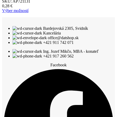
SKU:
AP721131
0,28
€
Tento
Výber možností
produkt
má
viacero
Bardejovská 2305, Svidník
variantov.
Kancelária
Možnosti
office@datshop.sk
si
+421 911 742 071
môžete
vybrať
Ing. Jozef Mikčo, MBA - konateľ
na
+421 917 260 562
stránke
produktu.
Facebook