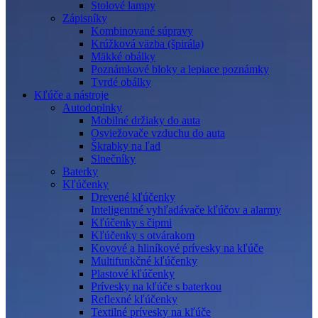
Stolové lampy
Zápisníky
Kombinované súpravy
Krúžková väzba (špirála)
Mäkké obálky
Poznámkové bloky a lepiace poznámky
Tvrdé obálky
Kľúče a nástroje
Autodoplnky
Mobilné držiaky do auta
Osviežovače vzduchu do auta
Škrabky na ľad
Slnečníky
Baterky
Kľúčenky
Drevené kľúčenky
Inteligentné vyhľadávače kľúčov a alarmy
Kľúčenky s čipmi
Kľúčenky s otvárakom
Kovové a hliníkové prívesky na kľúče
Multifunkčné kľúčenky
Plastové kľúčenky
Prívesky na kľúče s baterkou
Reflexné kľúčenky
Textilné prívesky na kľúče