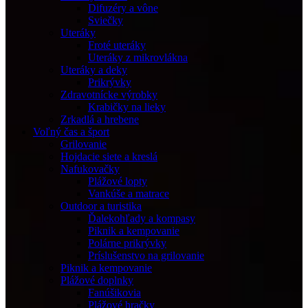
Difuzéry a vône
Sviečky
Uteráky
Froté uteráky
Uteráky z mikrovlákna
Uteráky a deky
Prikrývky
Zdravotnícke výrobky
Krabičky na lieky
Zrkadlá a hrebene
Voľný čas a šport
Grilovanie
Hojdacie siete a kreslá
Nafukovačky
Plážové lopty
Vankúše a matrace
Outdoor a turistika
Ďalekohľady a kompasy
Piknik a kempovanie
Polárne prikrývky
Príslušenstvo na grilovanie
Piknik a kempovanie
Plážové doplnky
Fanúšikovia
Plážové hračky