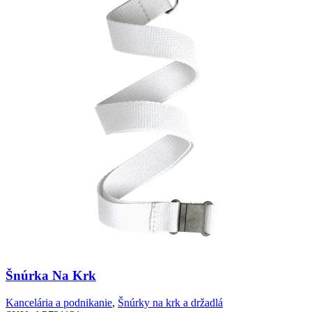
si
môžete
vybrať
na
stránke
produktu.
Šnúrka Na Krk
Kancelária a podnikanie
,
Šnúrky na krk a držadlá