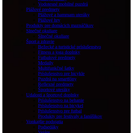
Vodotesné mobilné puzdrá
Plážové predmety
Plážové a hammam uteráky
Plážové hry
Produkty pre domácich maznáčikov
Slnečné okuliare
Slnečné okuliare
Šport a zdravie
Bežecké a turistické príslušenstvo
Fitness a joga doplnky
Futbalové predmety
Medaily
Multifunkčné šatky
Príslušenstvo pre bicykle
Puzdrá na smartfóny
Reflexné predmety
Športové uteráky
Udalosti a športové doplnky
Príslušenstvo na behanie
Príslušenstvo na bicykel
Príslušenstvo pre futbal
Produkty pre festivaly a fanúšikov
Vonkajšie podujatia
Podsedáky
Vejáre