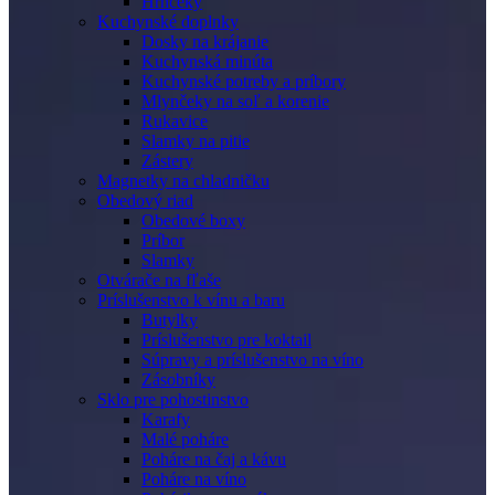
Hrnčeky
Kuchynské doplnky
Dosky na krájanie
Kuchynská minúta
Kuchynské potreby a príbory
Mlynčeky na soľ a korenie
Rukavice
Slamky na pitie
Zástery
Magnetky na chladničku
Obedový riad
Obedové boxy
Príbor
Slamky
Otvárače na fľaše
Príslušenstvo k vínu a baru
Butylky
Príslušenstvo pre koktail
Súpravy a príslušenstvo na víno
Zásobníky
Sklo pre pohostinstvo
Karafy
Malé poháre
Poháre na čaj a kávu
Poháre na víno