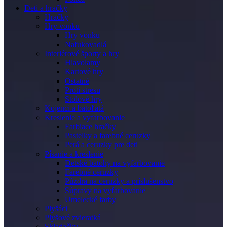
Deti a hračky
Hračky
Hry vonku
Hry vonku
Nafukovadlá
Interiérové športy a hry
Hlavolamy
Kartové hry
Ostatné
Proti stresu
Stolové hry
Kojenci a batoľatá
Kreslenie a vyfarbovanie
Farbiace hračky
Pastelky a farebné ceruzky
Perá a ceruzky pre deti
Písanie a kreslenie
Detské batohy na vyfarbovanie
Farebné ceruzky
Púzdra na ceruzky a príslušenstvo
Súpravy na vyfarbovanie
Umelecké farby
Plyšáci
Plyšové zvieratká
Skladačky