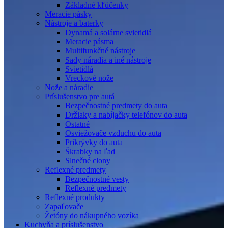
Základné kľúčenky
Meracie pásky
Nástroje a baterky
Dynamá a solárne svietidlá
Meracie pásma
Multifunkčné nástroje
Sady náradia a iné nástroje
Svietidlá
Vreckové nože
Nože a náradie
Príslušenstvo pre autá
Bezpečnostné predmety do auta
Držiaky a nabíjačky telefónov do auta
Ostatné
Osviežovače vzduchu do auta
Prikrývky do auta
Škrabky na ľad
Slnečné clony
Reflexné predmety
Bezpečnostné vesty
Reflexné predmety
Reflexné produkty
Zapaľovače
Žetóny do nákupného vozíka
Kuchyňa a príslušenstvo