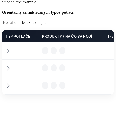
Subtitle text example
Orientačný cenník rôznych typov potlačí
Text after title text example
TYP POTLAČE
PRODUKTY / NA ČO SA HODÍ
1–5 
PODROBNOSTI
PODROBNOSTI
PARAMETRE
PODROBNOSTI