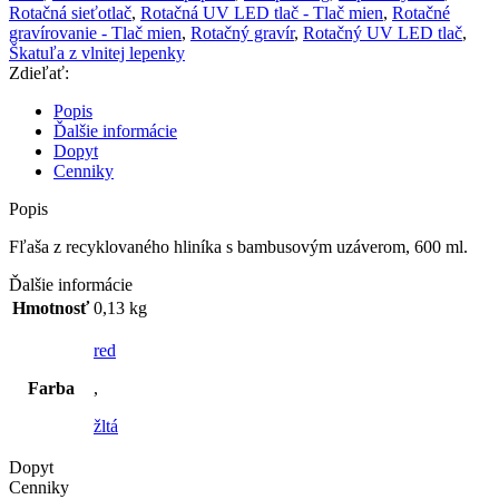
Rotačná sieťotlač
,
Rotačná UV LED tlač - Tlač mien
,
Rotačné
gravírovanie - Tlač mien
,
Rotačný gravír
,
Rotačný UV LED tlač
,
Škatuľa z vlnitej lepenky
Zdieľať:
Popis
Ďalšie informácie
Dopyt
Cenniky
Popis
Fľaša z recyklovaného hliníka s bambusovým uzáverom, 600 ml.
Ďalšie informácie
Hmotnosť
0,13 kg
red
Farba
,
žltá
Dopyt
Cenniky