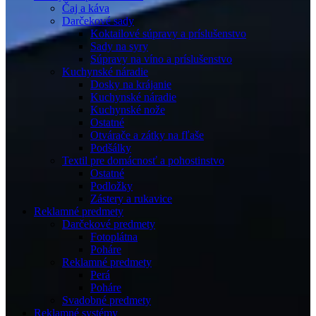
Čaj a káva
Darčekové sady
Koktailové súpravy a príslušenstvo
Sady na syry
Súpravy na víno a príslušenstvo
Kuchynské náradie
Dosky na krájanie
Kuchynské náradie
Kuchynské nože
Ostatné
Otvárače a zátky na fľaše
Podšálky
Textil pre domácnosť a pohostinstvo
Ostatné
Podložky
Zástery a rukavice
Reklamné predmety
Darčekové predmety
Fotoplátna
Poháre
Reklamné predmety
Perá
Poháre
Svadobné predmety
Reklamné systémy