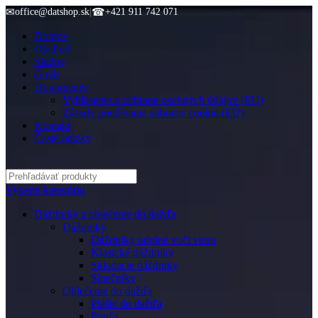
✉
office@datshop.sk
|
☎
+421 911 742 071
Domov
Obchod
Služby
O nás
Dokumenty
Vyhlásenie o ochrane osobných údajov (EU)
Zásady používania súborov cookie (EÚ)
Kontakt
Časté otázky
Vyberte kategóriu
Dáždniky a oblečenie do dažďa
Dáždniky
Dáždniky odolné voči vetru
Klasické dáždniky
Skladacie dáždniky
Slnečníky
Oblečenie do dažďa
Plášte do dažďa
Ponča