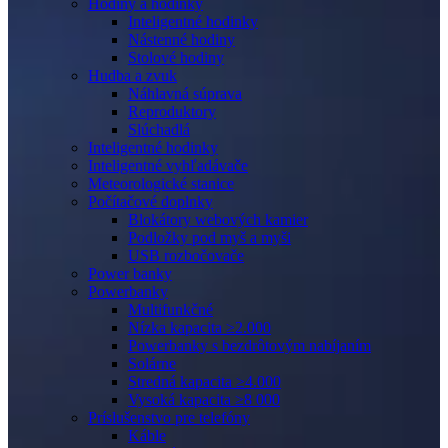
Hodiny a hodinky
Inteligentné hodinky
Nástenné hodiny
Stolové hodiny
Hudba a zvuk
Náhlavná súprava
Reproduktory
Slúchadlá
Inteligentné hodinky
Inteligentné vyhľadávače
Meteorologické stanice
Počítačové doplnky
Blokátory webových kamier
Podložky pod myš a myši
USB rozbočovače
Power banky
Powerbanky
Multifunkčné
Nízka kapacita ≥2.000
Powerbanky s bezdrôtovým nabíjaním
Solárne
Stredná kapacita ≥4.000
Vysoká kapacita ≥8 000
Príslušenstvo pre telefóny
Káble