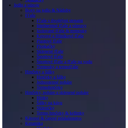
Jedlo a nápoje
Boxy na jedlo & Nádoby
Fľaše
Fľaše s dvojitými stenami
Inteligentné fľaše a súpravy
Izolované fľaše & termosky
Kovové a Hliníkové fľaše
Plastové fľaše
Ploskačky
Sklenené fľaše
Športové fľaše
Športové fľaše a fľaše na vodu
Termosky a termofľaše
Hrnčeky a šálky
Hrnčeky a šálky
Jednostenné poháre
Termohrnčeky
Hrnčeky, poháre a sklenené poháre
Hrnky
Šálky na kávu
Skleničky
Termo hrnčeky & kelímky
Kávové & čajové príslušenstvo
Keramika