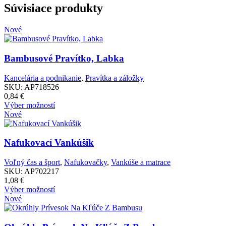
PARAMETRE
Súvisiace produkty
Nové
PARAMETRE
Bambusové Pravítko, Labka
Poznámka:
Kancelária a podnikanie
,
Pravítka a záložky
SKU:
AP718526
Poznámka:
0,84
€
Tento
Výber možností
produkt
Nové
má
Poznámka:
viacero
variantov.
Nafukovací Vankúšik
Možnosti
si
Voľný čas a šport
,
Nafukovačky
,
Vankúše a matrace
môžete
SKU:
AP702217
vybrať
1,08
€
na
Tento
Výber možností
stránke
produkt
Nové
produktu.
má
viacero
variantov.