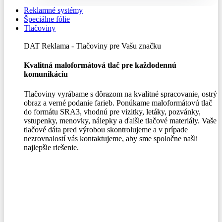
Reklamné systémy
Špeciálne fólie
Tlačoviny
DAT Reklama - Tlačoviny pre Vašu značku
Kvalitná maloformátová tlač pre každodennú
komunikáciu
Tlačoviny vyrábame s dôrazom na kvalitné spracovanie, ostrý
obraz a verné podanie farieb. Ponúkame maloformátovú tlač
do formátu SRA3, vhodnú pre vizitky, letáky, pozvánky,
vstupenky, menovky, nálepky a ďalšie tlačové materiály. Vaše
tlačové dáta pred výrobou skontrolujeme a v prípade
nezrovnalostí vás kontaktujeme, aby sme spoločne našli
najlepšie riešenie.
0,00
€
Menu