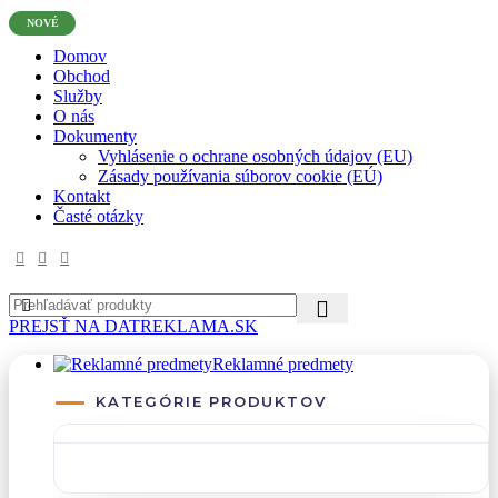
✉
office@datshop.sk
|
☎
+421 911 742 071
NOVÉ
Domov
Obchod
Služby
O nás
Dokumenty
Vyhlásenie o ochrane osobných údajov (EU)
Zásady používania súborov cookie (EÚ)
Kontakt
Časté otázky
PREJSŤ NA DATREKLAMA.SK
Reklamné predmety
KATEGÓRIE PRODUKTOV