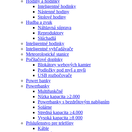
Hodiny a hodinky
Inteligentné hodinky
Nástenné hodiny
Stolové hodiny
Hudba a zvuk
Náhlavná súprava
Reproduktory
Slúchadlá
Inteligentné hodinky
Inteligentné vyhľadávače
Meteorologické stanice
Počítačové doplnky
Blokátory webových kamier
Podložky pod myš a myši
USB rozbočovače
Power banky
Powerbanky
Multifunkčné
Nízka kapacita ≥2.000
Powerbanky s bezdrôtovým nabíjaním
Solárne
Stredná kapacita ≥4.000
Vysoká kapacita ≥8 000
Príslušenstvo pre telefóny
Káble