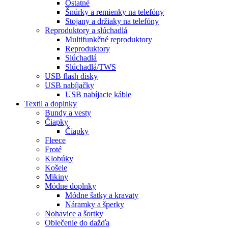
Ostatné
Šnúrky a remienky na telefóny
Stojany a držiaky na telefóny
Reproduktory a slúchadlá
Multifunkčné reproduktory
Reproduktory
Slúchadlá
Slúchadlá/TWS
USB flash disky
USB nabíjačky
USB nabíjacie káble
Textil a doplnky
Bundy a vesty
Čiapky
Čiapky
Fleece
Froté
Klobúky
Košele
Mikiny
Módne doplnky
Módne šatky a kravaty
Náramky a šperky
Nohavice a šortky
Oblečenie do dažďa