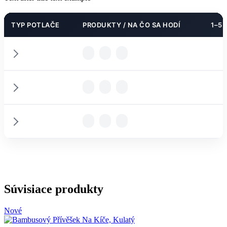
TYP POTLAČE
PRODUKTY / NA ČO SA HODÍ
1–5 
PODROBNOSTI
PODROBNOSTI
PARAMETRE
PODROBNOSTI
PARAMETRE
Súvisiace produkty
Nové
PARAMETRE