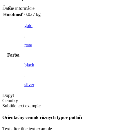
Ďalšie informácie
Hmotnosť
0,027 kg
gold
,
rose
Farba
,
black
,
silver
Dopyt
Cenniky
Subtitle text example
Orientačný cenník rôznych typov potlačí
Text after title text example