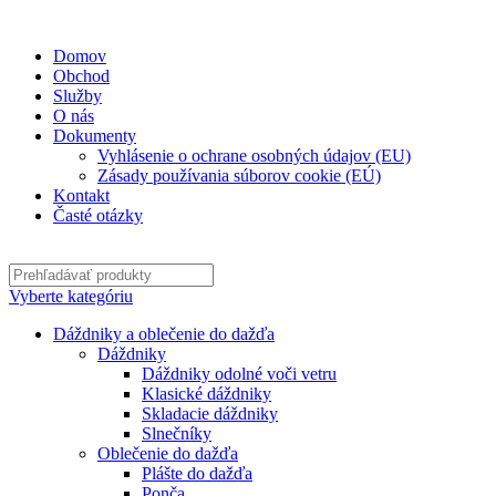
✉
office@datshop.sk
|
☎
+421 911 742 071
Domov
Obchod
Služby
O nás
Dokumenty
Vyhlásenie o ochrane osobných údajov (EU)
Zásady používania súborov cookie (EÚ)
Kontakt
Časté otázky
Vyberte kategóriu
Dáždniky a oblečenie do dažďa
Dáždniky
Dáždniky odolné voči vetru
Klasické dáždniky
Skladacie dáždniky
Slnečníky
Oblečenie do dažďa
Plášte do dažďa
Ponča