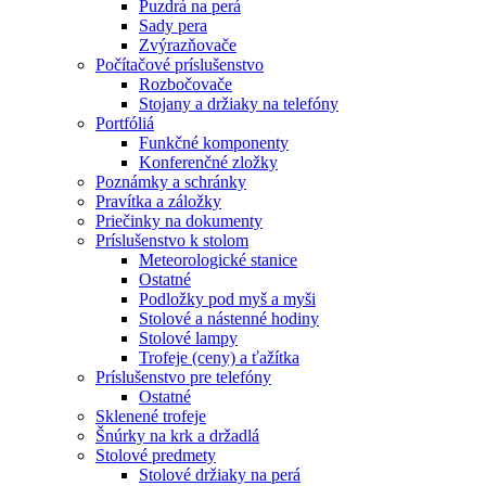
Puzdrá na perá
Sady pera
Zvýrazňovače
Počítačové príslušenstvo
Rozbočovače
Stojany a držiaky na telefóny
Portfóliá
Funkčné komponenty
Konferenčné zložky
Poznámky a schránky
Pravítka a záložky
Priečinky na dokumenty
Príslušenstvo k stolom
Meteorologické stanice
Ostatné
Podložky pod myš a myši
Stolové a nástenné hodiny
Stolové lampy
Trofeje (ceny) a ťažítka
Príslušenstvo pre telefóny
Ostatné
Sklenené trofeje
Šnúrky na krk a držadlá
Stolové predmety
Stolové držiaky na perá