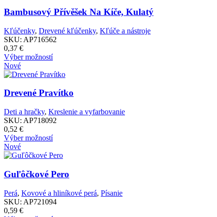
Bambusový Přívěšek Na Kíče, Kulatý
Poznámka:
Kľúčenky
,
Drevené kľúčenky
,
Kľúče a nástroje
SKU:
AP716562
Poznámka:
0,37
€
Tento
Výber možností
produkt
Nové
má
Poznámka:
viacero
variantov.
Drevené Pravítko
Možnosti
si
Deti a hračky
,
Kreslenie a vyfarbovanie
môžete
SKU:
AP718092
vybrať
0,52
€
na
Tento
Výber možností
stránke
produkt
Nové
produktu.
má
viacero
variantov.
Guľôčkové Pero
Možnosti
si
Perá
,
Kovové a hliníkové perá
,
Písanie
môžete
SKU:
AP721094
vybrať
0,59
€
na