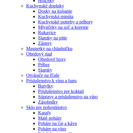
Hrnčeky
Kuchynské doplnky
Dosky na krájanie
Kuchynská minúta
Kuchynské potreby a príbory
Mlynčeky na soľ a korenie
Rukavice
Slamky na pitie
Zástery
Magnetky na chladničku
Obedový riad
Obedové boxy
Príbor
Slamky
Otvárače na fľaše
Príslušenstvo k vínu a baru
Butylky
Príslušenstvo pre koktail
Súpravy a príslušenstvo na víno
Zásobníky
Sklo pre pohostinstvo
Karafy
Malé poháre
Poháre na čaj a kávu
Poháre na víno