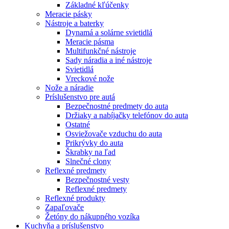
Základné kľúčenky
Meracie pásky
Nástroje a baterky
Dynamá a solárne svietidlá
Meracie pásma
Multifunkčné nástroje
Sady náradia a iné nástroje
Svietidlá
Vreckové nože
Nože a náradie
Príslušenstvo pre autá
Bezpečnostné predmety do auta
Držiaky a nabíjačky telefónov do auta
Ostatné
Osviežovače vzduchu do auta
Prikrývky do auta
Škrabky na ľad
Slnečné clony
Reflexné predmety
Bezpečnostné vesty
Reflexné predmety
Reflexné produkty
Zapaľovače
Žetóny do nákupného vozíka
Kuchyňa a príslušenstvo