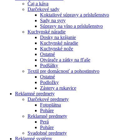
Čaj a káva
Darčekové sady
Koktailové súpravy a príslušenstvo
Sady na syry
Súpravy na víno a príslušenstvo
Kuchynské náradie
Dosky na krájanie
Kuchynské náradie
Kuchynské nože
Ostatné
Otvárače a zátky na fľaše
Podšálky
Textil pre domácnosť a pohostinstvo
Ostatné
Podložky
Zástery a rukavice
Reklamné predmety
Darčekové predmety
Fotoplátna
Poháre
Reklamné predmety
Perá
Poháre
Svadobné predmety
Reklamné systémy