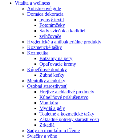
Vitalita a wellness
Antistresové gule
Domáca dekorácia
bytový textil
Fotorámčeky
Sady sviečok a kadidiel
zvlhčovače
Hygienické a antibakteriálne produkty
Kozmetické tašky
Kozmetika
Balzamy na pery
Opaľovacie krémy
Kúpeľňové doplnky
Zubné kefky
Mentolky a cukríky
Osobná starostlivosť
Hrejivé a chladivé predmety
Kúpeľňové príslušenstvo
Manikúra
Mydlá a gély
Toaletné a kozmetické tašky
Základné potreby starostlivosti
Zrkadlá
Sady na manikúru a líčenie
Sviečky a vône