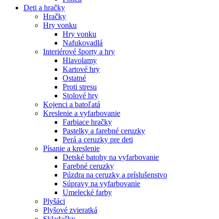
Deti a hračky
Hračky
Hry vonku
Hry vonku
Nafukovadlá
Interiérové športy a hry
Hlavolamy
Kartové hry
Ostatné
Proti stresu
Stolové hry
Kojenci a batoľatá
Kreslenie a vyfarbovanie
Farbiace hračky
Pastelky a farebné ceruzky
Perá a ceruzky pre deti
Písanie a kreslenie
Detské batohy na vyfarbovanie
Farebné ceruzky
Púzdra na ceruzky a príslušenstvo
Súpravy na vyfarbovanie
Umelecké farby
Plyšáci
Plyšové zvieratká
Skladačky