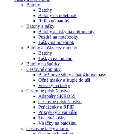
Batohy
Batohy
Batohy na notebook
Reflexné batohy
Batohy a tašky
Batohy a tašky na dokumenty
Puzdrá na notebooky
Tašky na notebook
Batohy a tašky cez rameno
Batohy
Tašky cez rameno
Batohy na šnúrky
Cestovné doplnky
Batožinové štítky a batožinové pásy
Očné masky a štuple do uší
Vešiaky na tašky
Cestovné príslušenstvo
Adaptéry SKROSS
Cestovné príslušenstvo
Peňaženky a RFID
Prikrývky a vankúše
Toaletné tašky
Visačky na batožinu
Cestovné tašky a kufre
Cestovná batožina