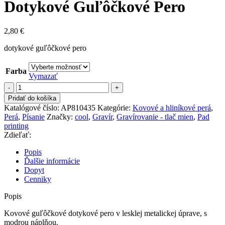
Dotykové Guľôčkové Pero
2,80
€
dotykové guľôčkové pero
Farba
Vymazať
množstvo
Dotykové
Pridať do košíka
Guľôčkové
Katalógové číslo:
AP810435
Kategórie:
Kovové a hliníkové perá
,
Pero
Perá
,
Písanie
Značky:
cool
,
Gravír
,
Gravírovanie - tlač mien
,
Pad
printing
Zdieľať:
Popis
Ďalšie informácie
Dopyt
Cenniky
Popis
Kovové guľôčkové dotykové pero v lesklej metalickej úprave, s
modrou náplňou.