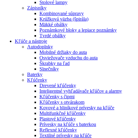
Stolové lampy
Zápisníky
Kombinované súpravy
Krúžková väzba (špirála)
Mäkké obálky
Poznámkové bloky a lepiace poznámky
Tvrdé obálky
Kľúče a nástroje
Autodoplnky
Mobilné držiaky do auta
Osviežovače vzduchu do auta
Škrabky na ľad
Slnečníky
Baterky
Kľúčenky
Drevené kľúčenky
Inteligentné vyhľadávače kľúčov a alarmy
Kľúčenky s čipmi
Kľúčenky s otvárakom
Kovové a hliníkové prívesky na kľúče
Multifunkčné kľúčenky
Plastové kľúčenky
Prívesky na kľúče s baterkou
Reflexné kľúčenky
Textilné prívesky na kľúče