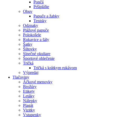
Pončá
Pršiplášte
Obuv
Papuče a žabky
Tenisky
Odznaky
Plážové papuče
Polokošele
Rukavice a šály
Šatky
Šiltovky
Slnečné okuliare
Športové oblečenie
Tričká
Tričká s krátkym rukávom
Výpredaj
Tlačoviny
Áčkové menovky
Brožúry
Etikety
Letáky
Nálepky
Plagát
Vizitky
Vstupenky