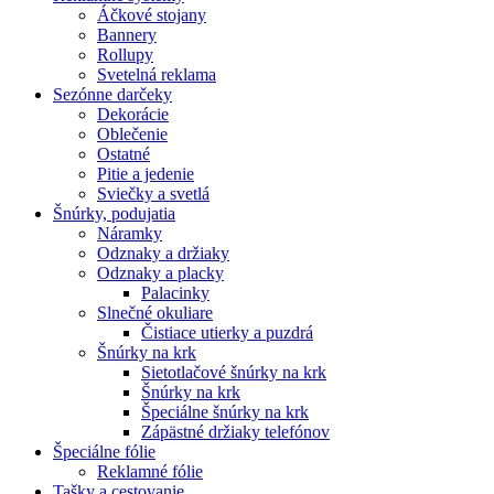
Áčkové stojany
Bannery
Rollupy
Svetelná reklama
Sezónne darčeky
Dekorácie
Oblečenie
Ostatné
Pitie a jedenie
Sviečky a svetlá
Šnúrky, podujatia
Náramky
Odznaky a držiaky
Odznaky a placky
Palacinky
Slnečné okuliare
Čistiace utierky a puzdrá
Šnúrky na krk
Sietotlačové šnúrky na krk
Šnúrky na krk
Špeciálne šnúrky na krk
Zápästné držiaky telefónov
Špeciálne fólie
Reklamné fólie
Tašky a cestovanie