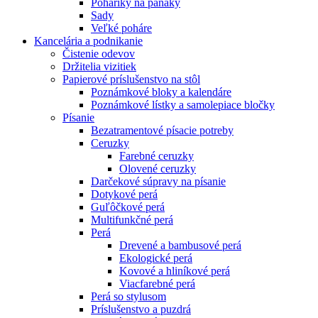
Poháriky na panáky
Sady
Veľké poháre
Kancelária a podnikanie
Čistenie odevov
Držitelia vizitiek
Papierové príslušenstvo na stôl
Poznámkové bloky a kalendáre
Poznámkové lístky a samolepiace bločky
Písanie
Bezatramentové písacie potreby
Ceruzky
Farebné ceruzky
Olovené ceruzky
Darčekové súpravy na písanie
Dotykové perá
Guľôčkové perá
Multifunkčné perá
Perá
Drevené a bambusové perá
Ekologické perá
Kovové a hliníkové perá
Viacfarebné perá
Perá so stylusom
Príslušenstvo a puzdrá