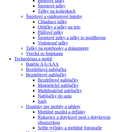
Bedrové tašky
Športové tašky
Tašky na kolieskach
Športové a outdoorové batohy
Chladiace tašky
Obličky a tašky na telo
Plážové tašky
Športové tašky a tašky to posilňovne
Vodotesné tašky
Tašky na notebooky a dokumenty
Vrecká so šnúrkami
Technológia a mobil
Batérie AA/AAA
Bezdrôtová nabíjačka
Bezdrôtové nabíjačky
Bezdrôtové nabíjačky
Magnetické nabíjačky
Multifunkčné nabíjačky
Nabíjačky do auta
Sady
Doplnky pre mobily a tablety
Mobilné puzdrá a držiaky
Rukavice a dotykové perá s dotykovou
obrazovkou
Selfie tyčinky a mobilné fotografie