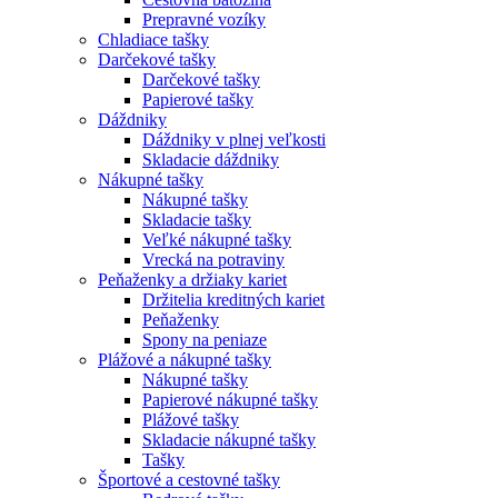
Prepravné vozíky
Chladiace tašky
Darčekové tašky
Darčekové tašky
Papierové tašky
Dáždniky
Dáždniky v plnej veľkosti
Skladacie dáždniky
Nákupné tašky
Nákupné tašky
Skladacie tašky
Veľké nákupné tašky
Vrecká na potraviny
Peňaženky a držiaky kariet
Držitelia kreditných kariet
Peňaženky
Spony na peniaze
Plážové a nákupné tašky
Nákupné tašky
Papierové nákupné tašky
Plážové tašky
Skladacie nákupné tašky
Tašky
Športové a cestovné tašky