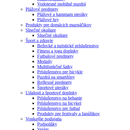
Vodotesné mobilné puzdrá
Plážové predmety
Plážové a hammam uteráky
Plážové hry
Produkty pre domácich maznáčikov
Slnečné okuliare
Slnečné okuliare
Šport a zdravie
Bežecké a turistické príslušenstvo
Fitness a joga doplnky
Futbalové predmety
Medaily
Multifunkčné šatky
Príslušenstvo pre bicykle
Puzdrá na smartfóny
Reflexné predmety
Športové uteráky
Udalosti a športové doplnky
Príslušenstvo na behanie
Príslušenstvo na bicykel
Príslušenstvo pre futbal
Produkty pre festivaly a fanúšikov
Vonkajšie podujatia
Podsedáky
Vejáre