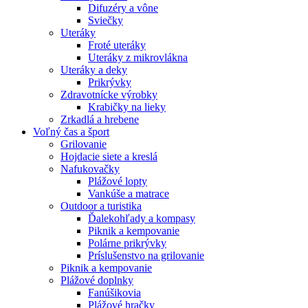
Difuzéry a vône
Sviečky
Uteráky
Froté uteráky
Uteráky z mikrovlákna
Uteráky a deky
Prikrývky
Zdravotnícke výrobky
Krabičky na lieky
Zrkadlá a hrebene
Voľný čas a šport
Grilovanie
Hojdacie siete a kreslá
Nafukovačky
Plážové lopty
Vankúše a matrace
Outdoor a turistika
Ďalekohľady a kompasy
Piknik a kempovanie
Polárne prikrývky
Príslušenstvo na grilovanie
Piknik a kempovanie
Plážové doplnky
Fanúšikovia
Plážové hračky