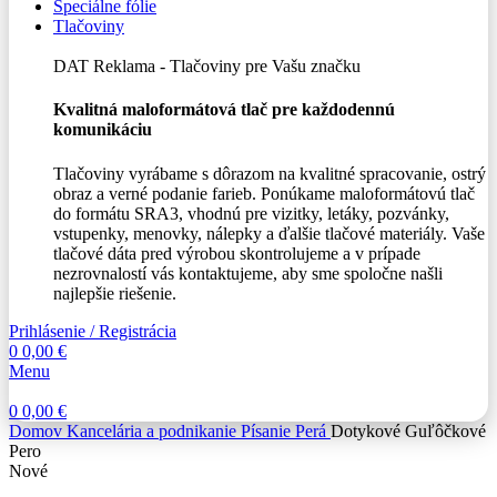
Špeciálne fólie
Tlačoviny
DAT Reklama - Tlačoviny pre Vašu značku
Kvalitná maloformátová tlač pre každodennú
komunikáciu
Tlačoviny vyrábame s dôrazom na kvalitné spracovanie, ostrý
obraz a verné podanie farieb. Ponúkame maloformátovú tlač
do formátu SRA3, vhodnú pre vizitky, letáky, pozvánky,
vstupenky, menovky, nálepky a ďalšie tlačové materiály. Vaše
tlačové dáta pred výrobou skontrolujeme a v prípade
nezrovnalostí vás kontaktujeme, aby sme spoločne našli
najlepšie riešenie.
Prihlásenie / Registrácia
0
0,00
€
Menu
0
0,00
€
Domov
Kancelária a podnikanie
Písanie
Perá
Dotykové Guľôčkové
Pero
Nové