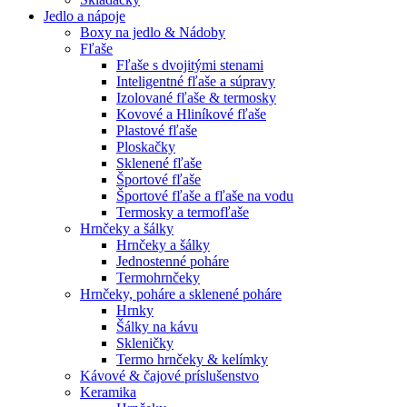
Jedlo a nápoje
Boxy na jedlo & Nádoby
Fľaše
Fľaše s dvojitými stenami
Inteligentné fľaše a súpravy
Izolované fľaše & termosky
Kovové a Hliníkové fľaše
Plastové fľaše
Ploskačky
Sklenené fľaše
Športové fľaše
Športové fľaše a fľaše na vodu
Termosky a termofľaše
Hrnčeky a šálky
Hrnčeky a šálky
Jednostenné poháre
Termohrnčeky
Hrnčeky, poháre a sklenené poháre
Hrnky
Šálky na kávu
Skleničky
Termo hrnčeky & kelímky
Kávové & čajové príslušenstvo
Keramika