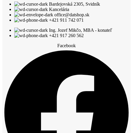
Bardejovská 2305, Svidník
variantov.
Kancelária
Možnosti
office@datshop.sk
si
+421 911 742 071
môžete
vybrať
Ing. Jozef Mikčo, MBA - konateľ
na
+421 917 260 562
stránke
produktu.
Facebook