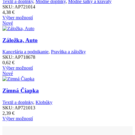
Textil a doplnky
,
Módne doplnky
,
Módne šatky a kravaty
môžete
SKU:
AP721014
vybrať
4,38
€
na
Tento
Výber možností
stránke
produkt
Nové
produktu.
má
viacero
variantov.
Záložka, Auto
Možnosti
si
Kancelária a podnikanie
,
Pravítka a záložky
môžete
SKU:
AP718678
vybrať
0,62
€
na
Tento
Výber možností
stránke
produkt
Nové
produktu.
má
viacero
variantov.
Zimná Čiapka
Možnosti
si
Textil a doplnky
,
Klobúky
môžete
SKU:
AP721013
vybrať
2,39
€
na
Tento
Výber možností
stránke
produkt
produktu.
má
viacero