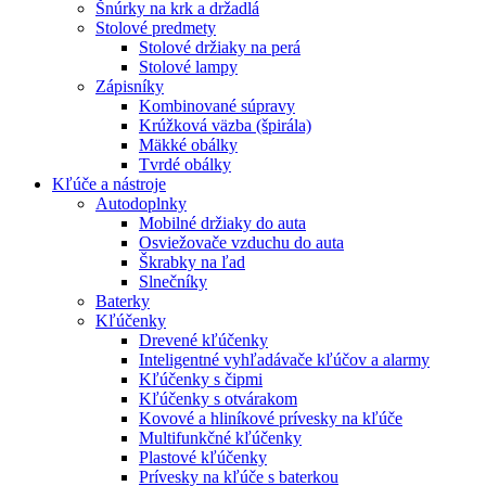
Šnúrky na krk a držadlá
Stolové predmety
Stolové držiaky na perá
Stolové lampy
Zápisníky
Kombinované súpravy
Krúžková väzba (špirála)
Mäkké obálky
Tvrdé obálky
Kľúče a nástroje
Autodoplnky
Mobilné držiaky do auta
Osviežovače vzduchu do auta
Škrabky na ľad
Slnečníky
Baterky
Kľúčenky
Drevené kľúčenky
Inteligentné vyhľadávače kľúčov a alarmy
Kľúčenky s čipmi
Kľúčenky s otvárakom
Kovové a hliníkové prívesky na kľúče
Multifunkčné kľúčenky
Plastové kľúčenky
Prívesky na kľúče s baterkou