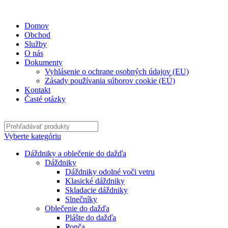
✉
office@datshop.sk
|
☎
+421 911 742 071
Domov
Obchod
Služby
O nás
Dokumenty
Vyhlásenie o ochrane osobných údajov (EU)
Zásady používania súborov cookie (EÚ)
Kontakt
Časté otázky
Vyberte kategóriu
Dáždniky a oblečenie do dažďa
Dáždniky
Dáždniky odolné voči vetru
Klasické dáždniky
Skladacie dáždniky
Slnečníky
Oblečenie do dažďa
Plášte do dažďa
Ponča