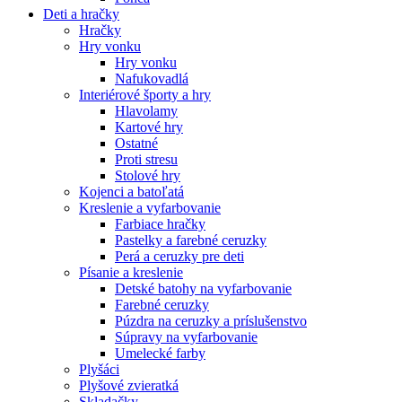
Deti a hračky
Hračky
Hry vonku
Hry vonku
Nafukovadlá
Interiérové športy a hry
Hlavolamy
Kartové hry
Ostatné
Proti stresu
Stolové hry
Kojenci a batoľatá
Kreslenie a vyfarbovanie
Farbiace hračky
Pastelky a farebné ceruzky
Perá a ceruzky pre deti
Písanie a kreslenie
Detské batohy na vyfarbovanie
Farebné ceruzky
Púzdra na ceruzky a príslušenstvo
Súpravy na vyfarbovanie
Umelecké farby
Plyšáci
Plyšové zvieratká
Skladačky