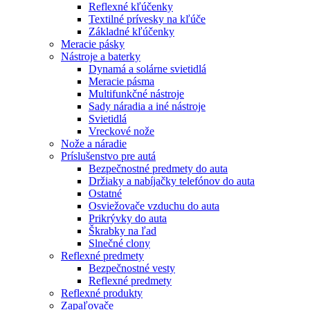
Reflexné kľúčenky
Textilné prívesky na kľúče
Základné kľúčenky
Meracie pásky
Nástroje a baterky
Dynamá a solárne svietidlá
Meracie pásma
Multifunkčné nástroje
Sady náradia a iné nástroje
Svietidlá
Vreckové nože
Nože a náradie
Príslušenstvo pre autá
Bezpečnostné predmety do auta
Držiaky a nabíjačky telefónov do auta
Ostatné
Osviežovače vzduchu do auta
Prikrývky do auta
Škrabky na ľad
Slnečné clony
Reflexné predmety
Bezpečnostné vesty
Reflexné predmety
Reflexné produkty
Zapaľovače