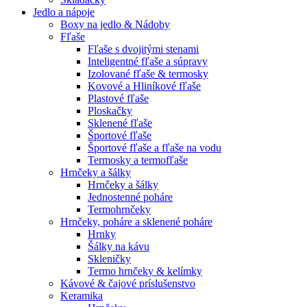
Jedlo a nápoje
Boxy na jedlo & Nádoby
Fľaše
Fľaše s dvojitými stenami
Inteligentné fľaše a súpravy
Izolované fľaše & termosky
Kovové a Hliníkové fľaše
Plastové fľaše
Ploskačky
Sklenené fľaše
Športové fľaše
Športové fľaše a fľaše na vodu
Termosky a termofľaše
Hrnčeky a šálky
Hrnčeky a šálky
Jednostenné poháre
Termohrnčeky
Hrnčeky, poháre a sklenené poháre
Hrnky
Šálky na kávu
Skleničky
Termo hrnčeky & kelímky
Kávové & čajové príslušenstvo
Keramika