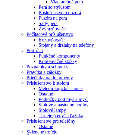
Viacfarebné perá
Perá so stylusom
Príslušenstvo a puzdrá
Puzdrá na perá
Sady pera
Zvýrazňovače
Počítačové príslušenstvo
Rozbočovače
Stojany a držiaky na telefóny
Portfóliá
Funkčné komponenty
Konferenčné zložky
Poznámky a schránky
Pravítka a záložky
Priečinky na dokumenty
Príslušenstvo k stolom
Meteorologické stanice
Ostatné
Podložky pod myš a myši
Stolové a nástenné hodiny
Stolové lampy
Trofeje (ceny) a ťažítka
Príslušenstvo pre telefóny
Ostatné
Sklenené trofeje