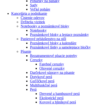
Poháriky na panáky
Sady
Veľké poháre
Kancelária a podnikanie
Čistenie odevov
Držitelia vizitiek
Notebooky a poznámkové bloky
Notebooky
Poznámkové bloky a lepiace poznámky
Papierové príslušenstvo na stôl
Poznámkové bloky a kalendáre
Poznámkové lístky a samolepiace bločky
Písanie
Bezatramentové písacie potreby
Ceruzky
Farebné ceruzky
Olovené ceruzky
Darčekové súpravy na písanie
Dotykové perá
Guľôčkové perá
Multifunkčné perá
Perá
Drevené a bambusové perá
Ekologické perá
Kovové a hliníkové perá