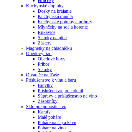
Hrnčeky
Kuchynské doplnky
Dosky na krájanie
Kuchynská minúta
Kuchynské potreby a príbory
Mlynčeky na soľ a korenie
Rukavice
Slamky na pitie
Zástery
Magnetky na chladničku
Obedový riad
Obedové boxy
Príbor
Slamky
Otvárače na fľaše
Príslušenstvo k vínu a baru
Butylky
Príslušenstvo pre koktail
Súpravy a príslušenstvo na víno
Zásobníky
Sklo pre pohostinstvo
Karafy
Malé poháre
Poháre na čaj a kávu
Poháre na víno