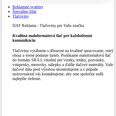
Reklamné systémy
Špeciálne fólie
Tlačoviny
DAT Reklama - Tlačoviny pre Vašu značku
Kvalitná maloformátová tlač pre každodennú
komunikáciu
Tlačoviny vyrábame s dôrazom na kvalitné spracovanie, ostrý
obraz a verné podanie farieb. Ponúkame maloformátovú tlač
do formátu SRA3, vhodnú pre vizitky, letáky, pozvánky,
vstupenky, menovky, nálepky a ďalšie tlačové materiály. Vaše
tlačové dáta pred výrobou skontrolujeme a v prípade
nezrovnalostí vás kontaktujeme, aby sme spoločne našli
najlepšie riešenie.
0,00
€
Menu