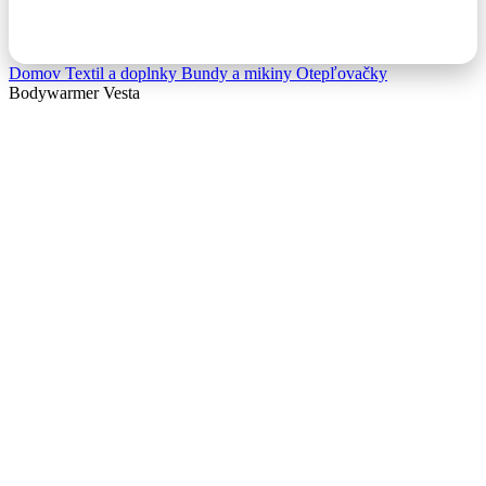
0,00
€
Domov
Textil a doplnky
Bundy a mikiny
Otepľovačky
Bodywarmer Vesta