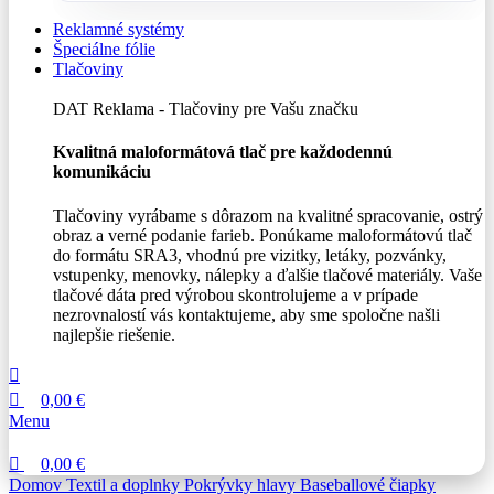
Reklamné systémy
Špeciálne fólie
Tlačoviny
DAT Reklama - Tlačoviny pre Vašu značku
Kvalitná maloformátová tlač pre každodennú
komunikáciu
Tlačoviny vyrábame s dôrazom na kvalitné spracovanie, ostrý
obraz a verné podanie farieb. Ponúkame maloformátovú tlač
do formátu SRA3, vhodnú pre vizitky, letáky, pozvánky,
vstupenky, menovky, nálepky a ďalšie tlačové materiály. Vaše
tlačové dáta pred výrobou skontrolujeme a v prípade
nezrovnalostí vás kontaktujeme, aby sme spoločne našli
najlepšie riešenie.
0,00
€
Menu
0,00
€
Domov
Textil a doplnky
Pokrývky hlavy
Baseballové čiapky