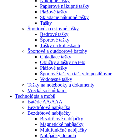
Nákupné tašky
Papierové nákupné tašky
Plážové tašky
Skladacie nákupné tašky
Tašky
Športové a cestovné tašky
Bedrové tašky
Športové tašky
Tašky na kolieskach
Športové a outdoorové batohy
Chladiace tašky
Obličky a tašky na telo
Plážové tašky
Športové tašky a tašky to posilňovne
Vodotesné tašky
Tašky na notebooky a dokumenty
Vrecká so šnúrkami
Technológia a mobil
Batérie AA/AAA
Bezdrôtová nabíjačka
Bezdrôtové nabíjačky
Bezdrôtové nabíjačky
Magnetické nabíjačky
Multifunkčné nabíjačky
Nabíjačky do auta