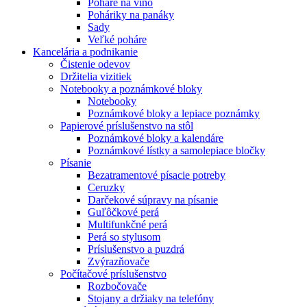
Poháre na víno
Poháriky na panáky
Sady
Veľké poháre
Kancelária a podnikanie
Čistenie odevov
Držitelia vizitiek
Notebooky a poznámkové bloky
Notebooky
Poznámkové bloky a lepiace poznámky
Papierové príslušenstvo na stôl
Poznámkové bloky a kalendáre
Poznámkové lístky a samolepiace bločky
Písanie
Bezatramentové písacie potreby
Ceruzky
Darčekové súpravy na písanie
Guľôčkové perá
Multifunkčné perá
Perá so stylusom
Príslušenstvo a puzdrá
Zvýrazňovače
Počítačové príslušenstvo
Rozbočovače
Stojany a držiaky na telefóny