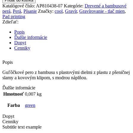
Pridať do košíka
Guľôčkové
Katalógové číslo:
AP810438-07
Kategórie:
Drevené a bambusové
Pero
perá
,
Perá
,
Písanie
Značky:
cool
,
Gravír
,
Gravírovanie - tlač mien
,
Pad printing
Zdieľať:
Popis
Ďalšie informácie
Dopyt
Cenniky
Popis
Guľôčkové pero z bambusu s plastovými dielmi z plastu z pšeničnej
slamy a kovovým klipom, s modrou náplňou.
Ďalšie informácie
Hmotnosť
0,007 kg
Farba
green
Dopyt
Cenniky
Subtitle text example