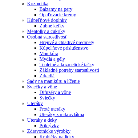
Kozmetika
Balzamy na pery
Opaľovacie krémy
Kúpeľňové doplnky
Zubné kefky
Mentolky a cukríky
Osobná starostlivosť
Hrejivé a chladivé predmety
Kúpeľňové príslušenstvo
Manikúra
Mydlá a gély
Toaletné a kozmetické tašky
Základné potreby starostlivosti
Zrkadlá
Sady na manikúru a líčenie
Sviečky a vône
Difuzéry a vône
Sviečky
Uteráky
Froté uteráky
Uteráky z mikrovlákna
Uteráky a deky
Prikrývky
Zdravotnícke výrobky
Krabičky na lieky