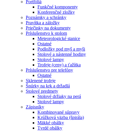
Portfóliá
Funkčné komponenty
Konferenčné zložky
Poznámky a schránky
Pravítka a záložky
Priečinky na dokumenty
Príslušenstvo k stolom
Meteorologické stanice
Ostatné
Podložky pod myš a myši
Stolové a nástenné hodiny
Stolové lampy
Trofeje (ceny) a ťažítka
Príslušenstvo pre telefóny
Ostatné
Sklenené trofeje
Šnúrky na krk a držadlá
Stolové predmety
Stolové držiaky na perá
Stolové lampy
Zápisníky
Kombinované súpravy
Krúžková väzba (špirála)
Mäkké obálky
Tvrdé obálky