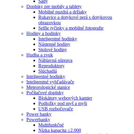
Sady
Doplnky pre mobily a tablety
Mobilné puzdrá a držiaky
Rukavice a dotykové perá s dotykovou
obrazovkou
Selfie tyčinky a mobilné fotografie
Hodiny a hodinky
Inteligentné hodinky
Nástenné hodiny
Stolové hodiny
Hudba a zvuk
Náhlavná súprava
Reproduktory
Slúchadlá
Inteligentné hodinky
Inteligentné vyhľadávače
Meteorologické stanice
Počítačové doplnky
Blokátory webových kamier
Podložky pod myš a myši
USB rozbočovače
Power banky
Powerbanky
Multifunkčné
Nízka kapacita ≥2.000