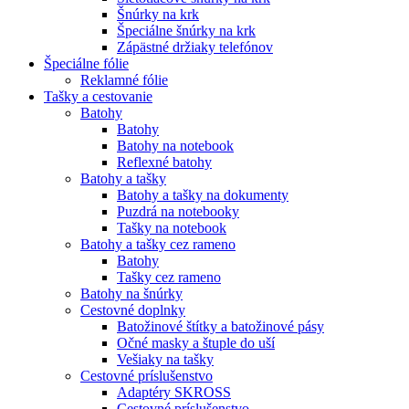
Šnúrky na krk
Špeciálne šnúrky na krk
Zápästné držiaky telefónov
Špeciálne fólie
Reklamné fólie
Tašky a cestovanie
Batohy
Batohy
Batohy na notebook
Reflexné batohy
Batohy a tašky
Batohy a tašky na dokumenty
Puzdrá na notebooky
Tašky na notebook
Batohy a tašky cez rameno
Batohy
Tašky cez rameno
Batohy na šnúrky
Cestovné doplnky
Batožinové štítky a batožinové pásy
Očné masky a štuple do uší
Vešiaky na tašky
Cestovné príslušenstvo
Adaptéry SKROSS
Cestovné príslušenstvo