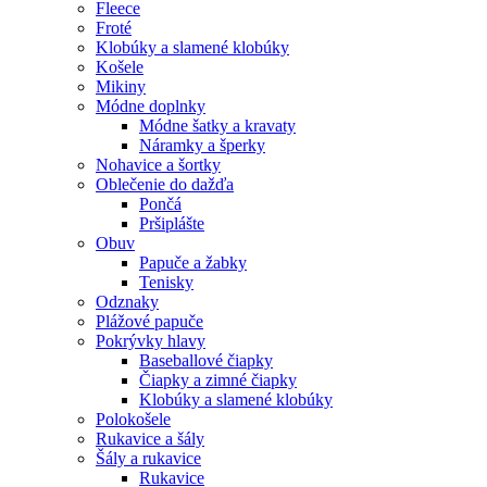
Fleece
Froté
Klobúky a slamené klobúky
Košele
Mikiny
Módne doplnky
Módne šatky a kravaty
Náramky a šperky
Nohavice a šortky
Oblečenie do dažďa
Pončá
Pršiplášte
Obuv
Papuče a žabky
Tenisky
Odznaky
Plážové papuče
Pokrývky hlavy
Baseballové čiapky
Čiapky a zimné čiapky
Klobúky a slamené klobúky
Polokošele
Rukavice a šály
Šály a rukavice
Rukavice