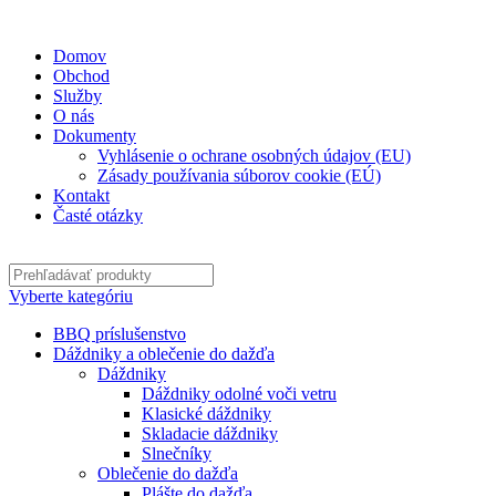
✉
office@datshop.sk
|
☎
+421 911 742 071
Domov
Obchod
Služby
O nás
Dokumenty
Vyhlásenie o ochrane osobných údajov (EU)
Zásady používania súborov cookie (EÚ)
Kontakt
Časté otázky
Vyberte kategóriu
BBQ príslušenstvo
Dáždniky a oblečenie do dažďa
Dáždniky
Dáždniky odolné voči vetru
Klasické dáždniky
Skladacie dáždniky
Slnečníky
Oblečenie do dažďa
Plášte do dažďa