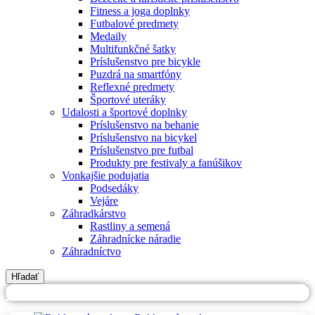
Fitness a joga doplnky
Futbalové predmety
Medaily
Multifunkčné šatky
Príslušenstvo pre bicykle
Puzdrá na smartfóny
Reflexné predmety
Športové uteráky
Udalosti a športové doplnky
Príslušenstvo na behanie
Príslušenstvo na bicykel
Príslušenstvo pre futbal
Produkty pre festivaly a fanúšikov
Vonkajšie podujatia
Podsedáky
Vejáre
Záhradkárstvo
Rastliny a semená
Záhradnícke náradie
Záhradníctvo
Hľadať
PREJSŤ NA DATREKLAMA.SK