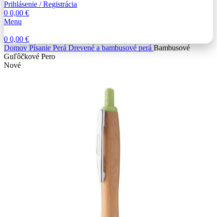
Prihlásenie / Registrácia
0
0,00
€
Menu
0
0,00
€
Domov
Písanie
Perá
Drevené a bambusové perá
Bambusové
Guľôčkové Pero
Nové