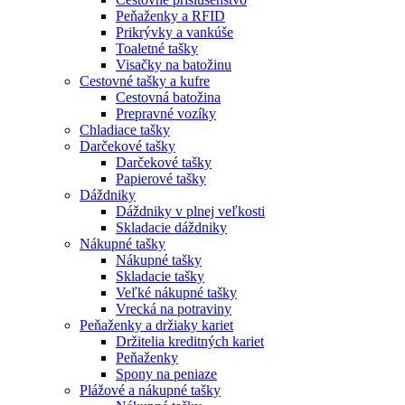
Peňaženky a RFID
Prikrývky a vankúše
Toaletné tašky
Visačky na batožinu
Cestovné tašky a kufre
Cestovná batožina
Prepravné vozíky
Chladiace tašky
Darčekové tašky
Darčekové tašky
Papierové tašky
Dáždniky
Dáždniky v plnej veľkosti
Skladacie dáždniky
Nákupné tašky
Nákupné tašky
Skladacie tašky
Veľké nákupné tašky
Vrecká na potraviny
Peňaženky a držiaky kariet
Držitelia kreditných kariet
Peňaženky
Spony na peniaze
Plážové a nákupné tašky