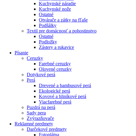
Kuchynské náradie
Kuchynské nože
Ostatné
Otvárače a zátky na fľaše
Podšálky
Textil pre domácnosť a pohostinstvo
Ostatné
Podložky
Zástery a rukavice
Písanie
Ceruzky
Farebné ceruzky
Olovené ceruzky
Dotykové perá
Perá
Drevené a bambusové perá
Ekologické perá
Kovové a hliníkové perá
Viacfarebné perá
Puzdrá na perá
Sady pera
Zvýrazňovače
Reklamné predmety
Darčekové predmety
Fotoplátna