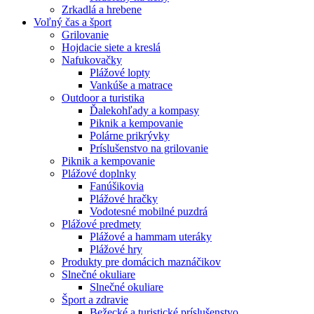
Zrkadlá a hrebene
Voľný čas a šport
Grilovanie
Hojdacie siete a kreslá
Nafukovačky
Plážové lopty
Vankúše a matrace
Outdoor a turistika
Ďalekohľady a kompasy
Piknik a kempovanie
Polárne prikrývky
Príslušenstvo na grilovanie
Piknik a kempovanie
Plážové doplnky
Fanúšikovia
Plážové hračky
Vodotesné mobilné puzdrá
Plážové predmety
Plážové a hammam uteráky
Plážové hry
Produkty pre domácich maznáčikov
Slnečné okuliare
Slnečné okuliare
Šport a zdravie
Bežecké a turistické príslušenstvo