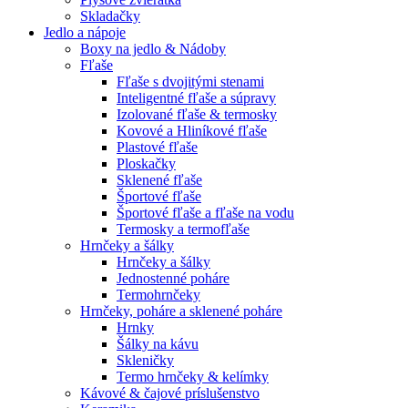
Skladačky
Jedlo a nápoje
Boxy na jedlo & Nádoby
Fľaše
Fľaše s dvojitými stenami
Inteligentné fľaše a súpravy
Izolované fľaše & termosky
Kovové a Hliníkové fľaše
Plastové fľaše
Ploskačky
Sklenené fľaše
Športové fľaše
Športové fľaše a fľaše na vodu
Termosky a termofľaše
Hrnčeky a šálky
Hrnčeky a šálky
Jednostenné poháre
Termohrnčeky
Hrnčeky, poháre a sklenené poháre
Hrnky
Šálky na kávu
Skleničky
Termo hrnčeky & kelímky
Kávové & čajové príslušenstvo