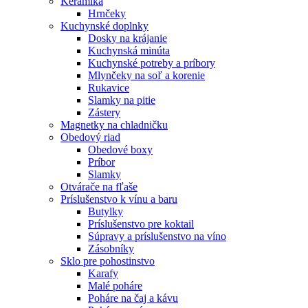
Keramika
Hrnčeky
Kuchynské doplnky
Dosky na krájanie
Kuchynská minúta
Kuchynské potreby a príbory
Mlynčeky na soľ a korenie
Rukavice
Slamky na pitie
Zástery
Magnetky na chladničku
Obedový riad
Obedové boxy
Príbor
Slamky
Otvárače na fľaše
Príslušenstvo k vínu a baru
Butylky
Príslušenstvo pre koktail
Súpravy a príslušenstvo na víno
Zásobníky
Sklo pre pohostinstvo
Karafy
Malé poháre
Poháre na čaj a kávu