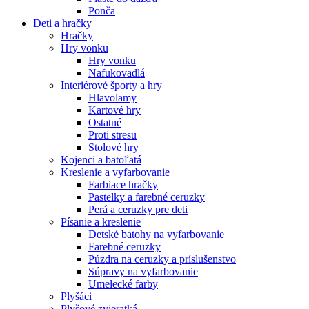
Ponča
Deti a hračky
Hračky
Hry vonku
Hry vonku
Nafukovadlá
Interiérové športy a hry
Hlavolamy
Kartové hry
Ostatné
Proti stresu
Stolové hry
Kojenci a batoľatá
Kreslenie a vyfarbovanie
Farbiace hračky
Pastelky a farebné ceruzky
Perá a ceruzky pre deti
Písanie a kreslenie
Detské batohy na vyfarbovanie
Farebné ceruzky
Púzdra na ceruzky a príslušenstvo
Súpravy na vyfarbovanie
Umelecké farby
Plyšáci
Plyšové zvieratká