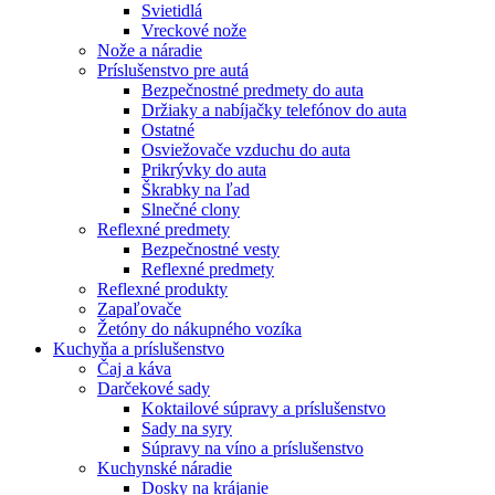
Svietidlá
Vreckové nože
Nože a náradie
Príslušenstvo pre autá
Bezpečnostné predmety do auta
Držiaky a nabíjačky telefónov do auta
Ostatné
Osviežovače vzduchu do auta
Prikrývky do auta
Škrabky na ľad
Slnečné clony
Reflexné predmety
Bezpečnostné vesty
Reflexné predmety
Reflexné produkty
Zapaľovače
Žetóny do nákupného vozíka
Kuchyňa a príslušenstvo
Čaj a káva
Darčekové sady
Koktailové súpravy a príslušenstvo
Sady na syry
Súpravy na víno a príslušenstvo
Kuchynské náradie
Dosky na krájanie