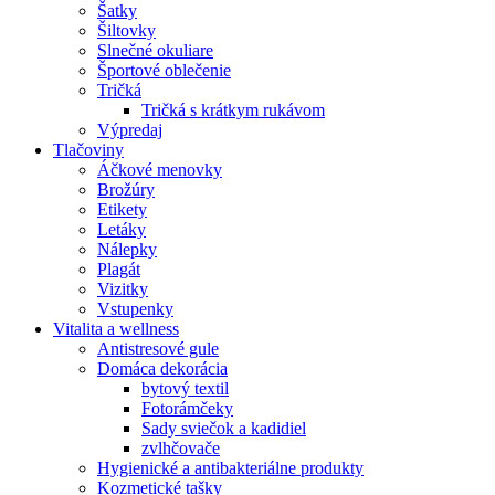
Šatky
Šiltovky
Slnečné okuliare
Športové oblečenie
Tričká
Tričká s krátkym rukávom
Výpredaj
Tlačoviny
Áčkové menovky
Brožúry
Etikety
Letáky
Nálepky
Plagát
Vizitky
Vstupenky
Vitalita a wellness
Antistresové gule
Domáca dekorácia
bytový textil
Fotorámčeky
Sady sviečok a kadidiel
zvlhčovače
Hygienické a antibakteriálne produkty
Kozmetické tašky