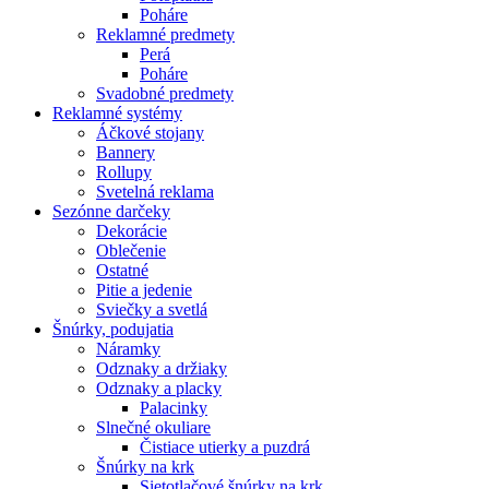
Poháre
Reklamné predmety
Perá
Poháre
Svadobné predmety
Reklamné systémy
Áčkové stojany
Bannery
Rollupy
Svetelná reklama
Sezónne darčeky
Dekorácie
Oblečenie
Ostatné
Pitie a jedenie
Sviečky a svetlá
Šnúrky, podujatia
Náramky
Odznaky a držiaky
Odznaky a placky
Palacinky
Slnečné okuliare
Čistiace utierky a puzdrá
Šnúrky na krk
Sietotlačové šnúrky na krk