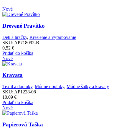
Nové
PARAMETRE
Drevené Pravítko
Poznámka:
Deti a hračky
,
Kreslenie a vyfarbovanie
SKU:
AP718092-B
Poznámka:
0,52
€
Pridať do košíka
Nové
Poznámka:
Kravata
Textil a doplnky
,
Módne doplnky
,
Módne šatky a kravaty
SKU:
AP1228-08
10,09
€
Pridať do košíka
Nové
Papierová Taška