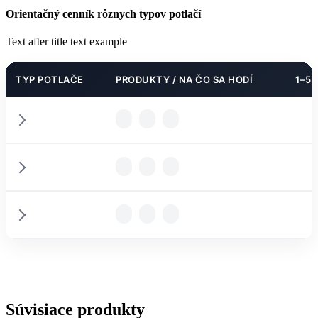
Orientačný cenník rôznych typov potlačí
Text after title text example
TYP POTLAČE
PRODUKTY / NA ČO SA HODÍ
1–5 
PODROBNOSTI
PODROBNOSTI
PARAMETRE
PODROBNOSTI
PARAMETRE
Súvisiace produkty