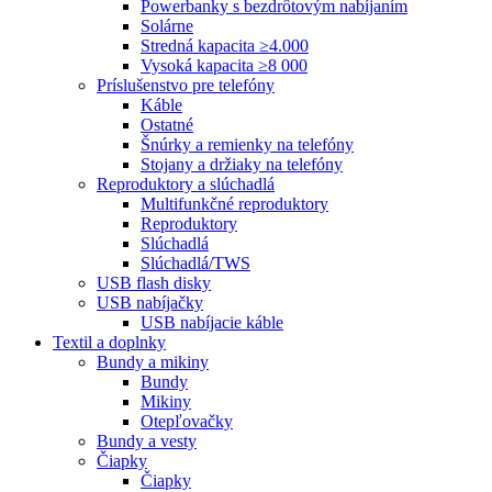
Powerbanky s bezdrôtovým nabíjaním
Solárne
Stredná kapacita ≥4.000
Vysoká kapacita ≥8 000
Príslušenstvo pre telefóny
Káble
Ostatné
Šnúrky a remienky na telefóny
Stojany a držiaky na telefóny
Reproduktory a slúchadlá
Multifunkčné reproduktory
Reproduktory
Slúchadlá
Slúchadlá/TWS
USB flash disky
USB nabíjačky
USB nabíjacie káble
Textil a doplnky
Bundy a mikiny
Bundy
Mikiny
Otepľovačky
Bundy a vesty
Čiapky
Čiapky