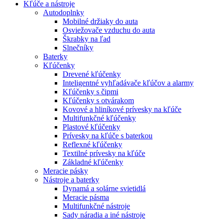
Kľúče a nástroje
Autodoplnky
Mobilné držiaky do auta
Osviežovače vzduchu do auta
Škrabky na ľad
Slnečníky
Baterky
Kľúčenky
Drevené kľúčenky
Inteligentné vyhľadávače kľúčov a alarmy
Kľúčenky s čipmi
Kľúčenky s otvárakom
Kovové a hliníkové prívesky na kľúče
Multifunkčné kľúčenky
Plastové kľúčenky
Prívesky na kľúče s baterkou
Reflexné kľúčenky
Textilné prívesky na kľúče
Základné kľúčenky
Meracie pásky
Nástroje a baterky
Dynamá a solárne svietidlá
Meracie pásma
Multifunkčné nástroje
Sady náradia a iné nástroje